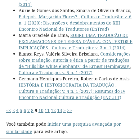
(2014)
Aurielle Gomes dos Santos, Sinara de Oliveira Branco,
E depois, Margarida Flores?
,
Cultura e Tradução: v. 6
n. 1 (2020): Discussões e desdobramentos do XIII
Encontro Nacional de Tradutores (EnTrad)
Maria Graciele de Lima,
SOBRE UMA TRADUÇÃO DE
EXCLAMACIONES DE TERESA D’ÁVILA: CONTEXTOS E
IMPLICAÇÕES
,
Cultura e Tradução: v. 3 n. 1 (2014)
Bianca Reys, Valéria Silveira Brisolara,
Considerações
sobre tradução, autoria e ética a partir de traduções
de “Hills like white elephants” de Ernest Hemingway
,
Cultura e Tradução: v. 5 n. 1 (2017)
Germana Henriques Pereira, Roberto Carlos de Assis,
HISTÓRIA E HISTORIOGRAFIA DA TRADUÇÃO
,
Cultura e Tradução: v. 4 n. 1 (2017): Resumos do IV
Encontro Nacional Cultura e Tradução (ENCULT)
<<
<
4
5
6
7
8
9
10
11
12
13
>
>>
Você também pode
iniciar uma pesquisa avançada por
similaridade
para este artigo.