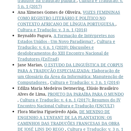
tradutor na tradução pública
,
Cultura e Tradução: v.
5 n. 1 (2017)
Ana Ximenes Gomes de Oliveira,
VOZES FEMININAS
COMO REGISTRO LITERÁRIO E POLÍTICO NO
CONTEXTO AFRICANO DE LÍNGUA PORTUGUESA
,
Cultura e Tradução: v. 3 n. 1 (2014)
Reynaldo Pagura,
A Formação de Intérpretes nos
Estados Unidos - Um Novo Paradigma?
,
Cultura e
Tradução: v. 6 n. 1 (2020): Discussões e
desdobramentos do XIII Encontro Nacional de
Tradutores (EnTrad)
Jane Marian,
O ESTUDO DA LINGUÍSTICA DE CORPUS
PARA A TRADUÇÃO ESPECIALIZADA: Elaboração de
um Glossário da Área da Informática: Manutenção de
Computadores
,
Cultura e Tradução: v. 3 n. 1 (2014)
Edilza Maria Medeiros Detmering, Elúsio Brasileiro
Alves de Lima,
PROJETO DA PARAÍBA PARA O MUNDO
,
Cultura e Tradução: v. 4 n. 1 (2017): Resumos do IV
Encontro Nacional Cultura e Tradução (ENCULT)
Flora Marina Figueiredo Ajala,
DE MENINO DE
ENGENHO A L'ENFANT DE LA PLANTATION: OS
CAMINHOS DAS TRADUÇÕES FRANCESAS DA OBRA
DE JOSÉ LINS DO REGO
,
Cultura e Tradução: v. 3 n. 1