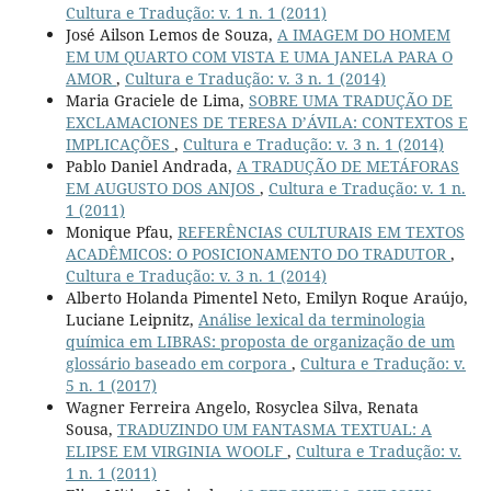
Cultura e Tradução: v. 1 n. 1 (2011)
José Ailson Lemos de Souza,
A IMAGEM DO HOMEM
EM UM QUARTO COM VISTA E UMA JANELA PARA O
AMOR
,
Cultura e Tradução: v. 3 n. 1 (2014)
Maria Graciele de Lima,
SOBRE UMA TRADUÇÃO DE
EXCLAMACIONES DE TERESA D’ÁVILA: CONTEXTOS E
IMPLICAÇÕES
,
Cultura e Tradução: v. 3 n. 1 (2014)
Pablo Daniel Andrada,
A TRADUÇÃO DE METÁFORAS
EM AUGUSTO DOS ANJOS
,
Cultura e Tradução: v. 1 n.
1 (2011)
Monique Pfau,
REFERÊNCIAS CULTURAIS EM TEXTOS
ACADÊMICOS: O POSICIONAMENTO DO TRADUTOR
,
Cultura e Tradução: v. 3 n. 1 (2014)
Alberto Holanda Pimentel Neto, Emilyn Roque Araújo,
Luciane Leipnitz,
Análise lexical da terminologia
química em LIBRAS: proposta de organização de um
glossário baseado em corpora
,
Cultura e Tradução: v.
5 n. 1 (2017)
Wagner Ferreira Angelo, Rosyclea Silva, Renata
Sousa,
TRADUZINDO UM FANTASMA TEXTUAL: A
ELIPSE EM VIRGINIA WOOLF
,
Cultura e Tradução: v.
1 n. 1 (2011)