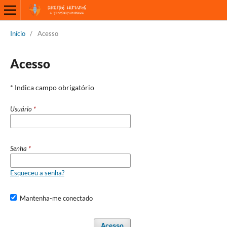
Início
/
Acesso
Acesso
* Indica campo obrigatório
Usuário
*
Senha
*
Esqueceu a senha?
Mantenha-me conectado
Acesso