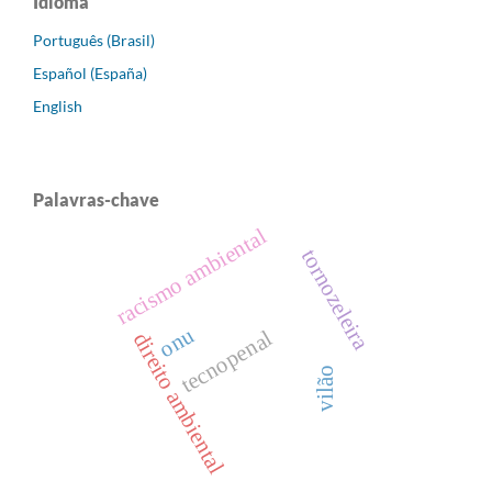
Idioma
Português (Brasil)
Español (España)
English
Palavras-chave
racismo ambiental
tornozeleira
onu
tecnopenal
direito ambiental
vilão