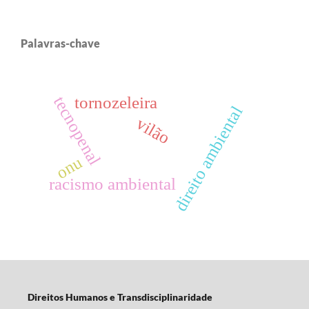
Palavras-chave
tornozeleira
tecnopenal
direito ambiental
vilão
onu
racismo ambiental
Direitos Humanos e Transdisciplinaridade