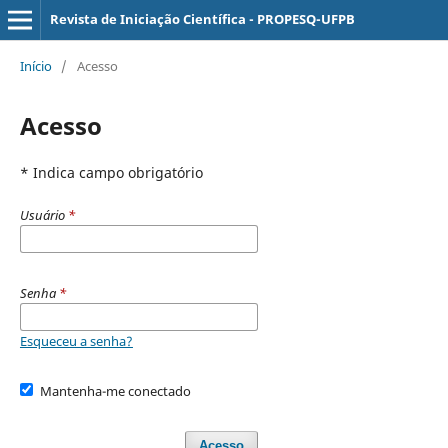
Revista de Iniciação Científica - PROPESQ-UFPB
Início
/
Acesso
Acesso
* Indica campo obrigatório
Usuário
*
Senha
*
Esqueceu a senha?
Mantenha-me conectado
Acesso