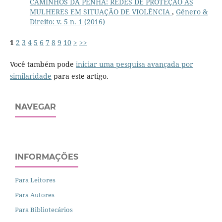
CAMINHOS DA PENHA: REDES DE PROTEÇÃO ÀS
MULHERES EM SITUAÇÃO DE VIOLÊNCIA
,
Gênero &
Direito: v. 5 n. 1 (2016)
1
2
3
4
5
6
7
8
9
10
>
>>
Você também pode
iniciar uma pesquisa avançada por
similaridade
para este artigo.
NAVEGAR
INFORMAÇÕES
Para Leitores
Para Autores
Para Bibliotecários