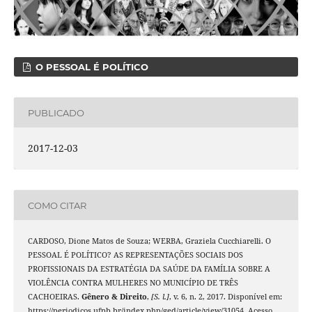
O PESSOAL É POLÍTICO
PUBLICADO
2017-12-03
COMO CITAR
CARDOSO, Dione Matos de Souza; WERBA, Graziela Cucchiarelli. O
PESSOAL É POLÍTICO? AS REPRESENTAÇÕES SOCIAIS DOS
PROFISSIONAIS DA ESTRATÉGIA DA SAÚDE DA FAMÍLIA SOBRE A
VIOLÊNCIA CONTRA MULHERES NO MUNICÍPIO DE TRÊS
CACHOEIRAS.
Gênero & Direito
,
[S. l.]
, v. 6, n. 2, 2017. Disponível em:
https://periodicos.ufpb.br/index.php/ged/article/view/31054. Acesso