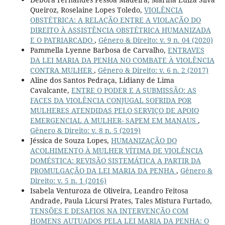
Queiroz, Roselaine Lopes Toledo,
VIOLÊNCIA
OBSTÉTRICA: A RELAÇÃO ENTRE A VIOLAÇÃO DO
DIREITO À ASSISTÊNCIA OBSTÉTRICA HUMANIZADA
E O PATRIARCADO
,
Gênero & Direito: v. 9 n. 04 (2020)
Pammella Lyenne Barbosa de Carvalho,
ENTRAVES
DA LEI MARIA DA PENHA NO COMBATE À VIOLÊNCIA
CONTRA MULHER
,
Gênero & Direito: v. 6 n. 2 (2017)
Aline dos Santos Pedraça, Lidiany de Lima
Cavalcante,
ENTRE O PODER E A SUBMISSÃO: AS
FACES DA VIOLÊNCIA CONJUGAL SOFRIDA POR
MULHERES ATENDIDAS PELO SERVIÇO DE APOIO
EMERGENCIAL A MULHER- SAPEM EM MANAUS
,
Gênero & Direito: v. 8 n. 5 (2019)
Jéssica de Souza Lopes,
HUMANIZAÇÃO DO
ACOLHIMENTO À MULHER VÍTIMA DE VIOLÊNCIA
DOMÉSTICA: REVISÃO SISTEMÁTICA A PARTIR DA
PROMULGAÇÃO DA LEI MARIA DA PENHA
,
Gênero &
Direito: v. 5 n. 1 (2016)
Isabela Venturoza de Oliveira, Leandro Feitosa
Andrade, Paula Licursi Prates, Tales Mistura Furtado,
TENSÕES E DESAFIOS NA INTERVENÇÃO COM
HOMENS AUTUADOS PELA LEI MARIA DA PENHA: O