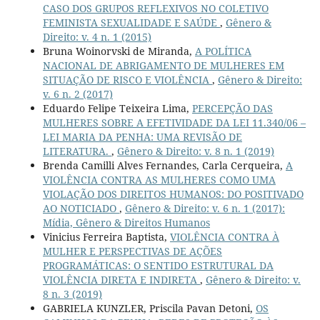
CASO DOS GRUPOS REFLEXIVOS NO COLETIVO
FEMINISTA SEXUALIDADE E SAÚDE
,
Gênero &
Direito: v. 4 n. 1 (2015)
Bruna Woinorvski de Miranda,
A POLÍTICA
NACIONAL DE ABRIGAMENTO DE MULHERES EM
SITUAÇÃO DE RISCO E VIOLÊNCIA
,
Gênero & Direito:
v. 6 n. 2 (2017)
Eduardo Felipe Teixeira Lima,
PERCEPÇÃO DAS
MULHERES SOBRE A EFETIVIDADE DA LEI 11.340/06 –
LEI MARIA DA PENHA: UMA REVISÃO DE
LITERATURA.
,
Gênero & Direito: v. 8 n. 1 (2019)
Brenda Camilli Alves Fernandes, Carla Cerqueira,
A
VIOLÊNCIA CONTRA AS MULHERES COMO UMA
VIOLAÇÃO DOS DIREITOS HUMANOS: DO POSITIVADO
AO NOTICIADO
,
Gênero & Direito: v. 6 n. 1 (2017):
Mídia, Gênero & Direitos Humanos
Vinicius Ferreira Baptista,
VIOLÊNCIA CONTRA À
MULHER E PERSPECTIVAS DE AÇÕES
PROGRAMÁTICAS: O SENTIDO ESTRUTURAL DA
VIOLÊNCIA DIRETA E INDIRETA
,
Gênero & Direito: v.
8 n. 3 (2019)
GABRIELA KUNZLER, Priscila Pavan Detoni,
OS