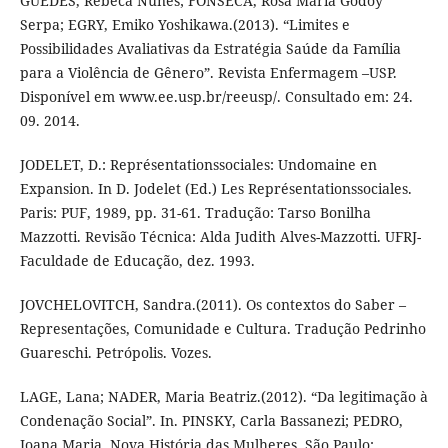
GUEDES, Rebeca Nunes; FONSECA, Rosa Maria Godoy
Serpa; EGRY, Emiko Yoshikawa.(2013). “Limites e
Possibilidades Avaliativas da Estratégia Saúde da Família
para a Violência de Gênero”. Revista Enfermagem –USP.
Disponível em www.ee.usp.br/reeusp/. Consultado em: 24.
09. 2014.
JODELET, D.: Représentationssociales: Undomaine en
Expansion. In D. Jodelet (Ed.) Les Représentationssociales.
Paris: PUF, 1989, pp. 31-61. Tradução: Tarso Bonilha
Mazzotti. Revisão Técnica: Alda Judith Alves-Mazzotti. UFRJ-
Faculdade de Educação, dez. 1993.
JOVCHELOVITCH, Sandra.(2011). Os contextos do Saber –
Representações, Comunidade e Cultura. Tradução Pedrinho
Guareschi. Petrópolis. Vozes.
LAGE, Lana; NADER, Maria Beatriz.(2012). “Da legitimação à
Condenação Social”. In. PINSKY, Carla Bassanezi; PEDRO,
Joana Maria. Nova História das Mulheres. São Paulo: