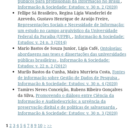
públicos para profissionais da Informação no Brasil
,
Informação & Sociedade: Estudos: v. 30 n. 2 (2020)
Fellipe Sá Brasileiro, Regina Lígia Wanderlei de
Azevedo, Gustavo Henrique de Araújo Freire,
Representações Sociais e Necessidade de Informação:
um estudo no campo arquivístico da Universidade
Federal da Paraíba (UFPB).
,
Informação & Sociedade:
Estudos: v. 24 n. 3 (2014)
Mario Bastos de Souza Junior, Lígia Café,
Ontologias:
abordagens nas teses e dissertações das universidades
públicas brasileiras
,
Informação & Sociedade:
Estudos: v. 22 n. 2 (2012)
Murilo Bastos da Cunha, Maira Murrieta Costa,
Fontes
de informação sobre Gestão de Dados de Pesquisa
,
Informação & Sociedade: Estudos: v. 30 n. 4 (2020)
Tamires Neves Conceição, Rubens Ribeiro Gonçalves
da Silva,
Promovendo o diálogo entre Ciência da
Informação e Audiodescrição: a urgência da
preservação digital e de políticas de salvaguarda
,
Informação & Sociedade: Estudos: v. 30 n. 3 (2020)
1
2
3
4
5
6
7
8
9
10
>
>>