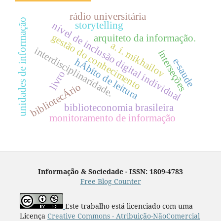
rádio universitária
unidades de informação
storytelling
nível de inclusão digital individual
gestão do conhecimento
arquiteto da informação.
a. i. mikhailov
interdisciplinaridade.
interseções
e-saude
hÁbito de leitura
livro
bibliotecÁrio
biblioteconomia brasileira
monitoramento de informação
Informação & Sociedade - ISSN: 1809-4783
Free Blog Counter
Este trabalho está licenciado com uma
Licença
Creative Commons - Atribuição-NãoComercial