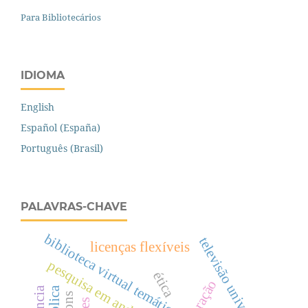
Para Bibliotecários
IDIOMA
English
Español (España)
Português (Brasil)
PALAVRAS-CHAVE
biblioteca virtual temática
televisão universitária
licenças flexíveis
pesquisa em andamento
ética