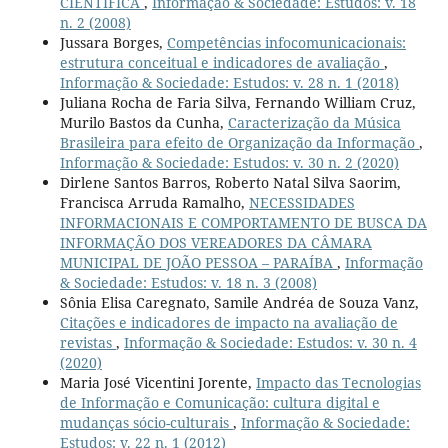
CIENTÍFICA
,
Informação & Sociedade: Estudos: v. 18
n. 2 (2008)
Jussara Borges,
Competências infocomunicacionais:
estrutura conceitual e indicadores de avaliação
,
Informação & Sociedade: Estudos: v. 28 n. 1 (2018)
Juliana Rocha de Faria Silva, Fernando William Cruz,
Murilo Bastos da Cunha,
Caracterização da Música
Brasileira para efeito de Organização da Informação
,
Informação & Sociedade: Estudos: v. 30 n. 2 (2020)
Dirlene Santos Barros, Roberto Natal Silva Saorim,
Francisca Arruda Ramalho,
NECESSIDADES
INFORMACIONAIS E COMPORTAMENTO DE BUSCA DA
INFORMAÇÃO DOS VEREADORES DA CÂMARA
MUNICIPAL DE JOÃO PESSOA – PARAÍBA
,
Informação
& Sociedade: Estudos: v. 18 n. 3 (2008)
Sônia Elisa Caregnato, Samile Andréa de Souza Vanz,
Citações e indicadores de impacto na avaliação de
revistas
,
Informação & Sociedade: Estudos: v. 30 n. 4
(2020)
Maria José Vicentini Jorente,
Impacto das Tecnologias
de Informação e Comunicação: cultura digital e
mudanças sócio-culturais
,
Informação & Sociedade:
Estudos: v. 22 n. 1 (2012)