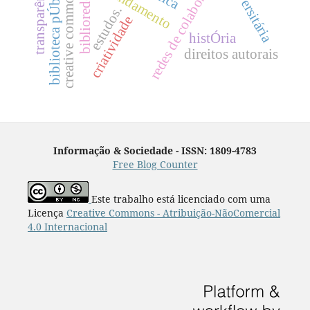
redes de colaboração
biblioteca pÚblica
transparência
creative commons
biblioredes
estudos.
criatividade
histÓria
direitos autorais
Informação & Sociedade - ISSN: 1809-4783
Free Blog Counter
Este trabalho está licenciado com uma
Licença
Creative Commons - Atribuição-NãoComercial
4.0 Internacional