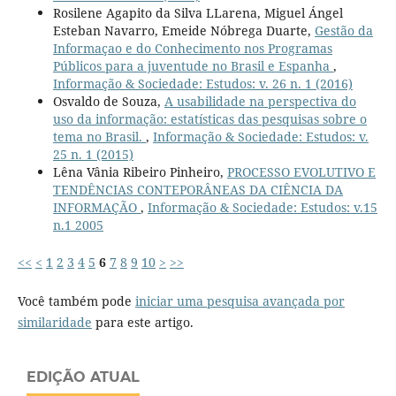
Rosilene Agapito da Silva LLarena, Miguel Ángel
Esteban Navarro, Emeide Nóbrega Duarte,
Gestão da
Informaçao e do Conhecimento nos Programas
Públicos para a juventude no Brasil e Espanha
,
Informação & Sociedade: Estudos: v. 26 n. 1 (2016)
Osvaldo de Souza,
A usabilidade na perspectiva do
uso da informação: estatísticas das pesquisas sobre o
tema no Brasil.
,
Informação & Sociedade: Estudos: v.
25 n. 1 (2015)
Lêna Vânia Ribeiro Pinheiro,
PROCESSO EVOLUTIVO E
TENDÊNCIAS CONTEPORÂNEAS DA CIÊNCIA DA
INFORMAÇÃO
,
Informação & Sociedade: Estudos: v.15
n.1 2005
<<
<
1
2
3
4
5
6
7
8
9
10
>
>>
Você também pode
iniciar uma pesquisa avançada por
similaridade
para este artigo.
EDIÇÃO ATUAL