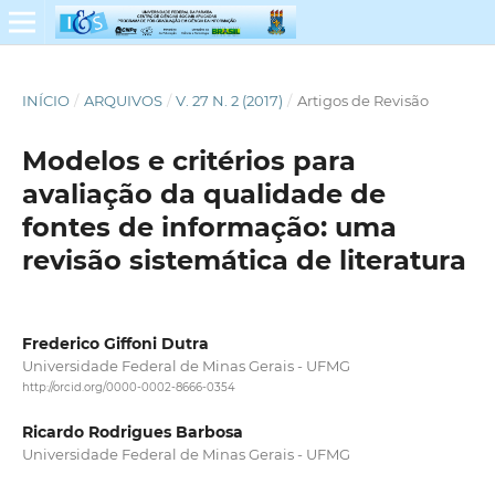
INÍCIO
/
ARQUIVOS
/
V. 27 N. 2 (2017)
/
Artigos de Revisão
Modelos e critérios para
avaliação da qualidade de
fontes de informação: uma
revisão sistemática de literatura
Frederico Giffoni Dutra
Universidade Federal de Minas Gerais - UFMG
http://orcid.org/0000-0002-8666-0354
Ricardo Rodrigues Barbosa
Universidade Federal de Minas Gerais - UFMG