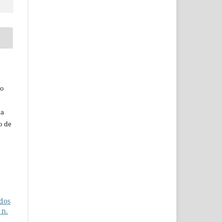
do
da
o de
ados
 n.