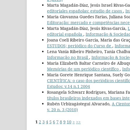
Marta Magadán-Díaz, Jesús Israel Rivas-Ga
editoriales españolas: estudio de casos
,
In
Maria Giovanna Guedes Farias, Juliana So
Editoração: mercado e competências nece
Marta Magadán-Díaz, Jesús Rivas-García,
L
editorial española
,
Informação & Sociedade
Joana Coeli Ribeiro Garcia, Maria das Gra
ESTUDOS; periódico do Curso de
,
Informa
Lena Vania Ribeiro Pinheiro, Tania Chalh
Informação no Brasil
,
Informação & Socied
Maria Elizabeth Baltar Carneiro de Albuq
Memórias de um periódico científico
,
Inf
Maria Gorete Henrique Santana, Suely G
CIENTÍFICA: o caso dos periódicos científ
Estudos: v.14 n.1 2004
Rosangela Schwarz Rodrigues, Mariana Faus
títulos brasileiros indexados em bases int
Rubén Urbizagástegui Alvarado,
A Ciento
v. 20 n. 3 (2010)
1
2
3
4
5
6
7
8
9
10
>
>>