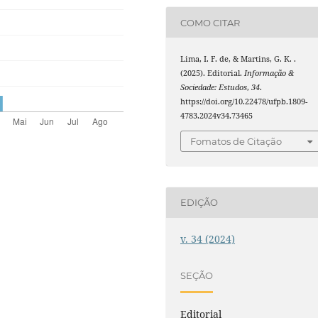
COMO CITAR
Lima, I. F. de, & Martins, G. K. .
(2025). Editorial.
Informação &
Sociedade: Estudos
,
34
.
https://doi.org/10.22478/ufpb.1809-
4783.2024v34.73465
Fomatos de Citação
EDIÇÃO
v. 34 (2024)
SEÇÃO
Editorial