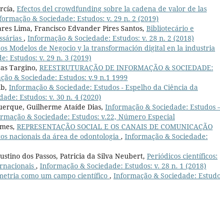
rcía,
Efectos del crowdfunding sobre la cadena de valor de las
formação & Sociedade: Estudos: v. 29 n. 2 (2019)
ares Lima, Francisco Edvander Pires Santos,
Bibliotecário e
ssárias
,
Informação & Sociedade: Estudos: v. 28 n. 2 (2018)
os Modelos de Negocio y la transformación digital en la industria
: Estudos: v. 29 n. 3 (2019)
ças Targino,
REESTRUTURAÇÃO DE INFORMAÇÃO & SOCIEDADE:
ção & Sociedade: Estudos: v.9 n.1 1999
ub,
Informação & Sociedade: Estudos - Espelho da Ciência da
ade: Estudos: v. 30 n. 4 (2020)
uerque, Guilherme Ataíde Dias,
Informação & Sociedade: Estudos 
ormação & Sociedade: Estudos: v.22, Número Especial
omes,
REPRESENTAÇÃO SOCIAL E OS CANAIS DE COMUNICAÇÃO
icos nacionais da área de odontologia
,
Informação & Sociedade:
tino dos Passos, Patricia da Silva Neubert,
Periódicos científicos:
ernacionais
,
Informação & Sociedade: Estudos: v. 28 n. 1 (2018)
metria como um campo científico
,
Informação & Sociedade: Estudo