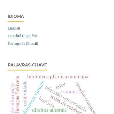
IDIOMA
English
Español (España)
Português (Brasil)
PALAVRAS-CHAVE
biblioteca pÚblica municipal
licenças flexíveis
bibliotecas virtuais
ética
criatividade
creative commons
conceito de informação
televisão universitária
estudos.
redes de colaboração
histÓria
direitos autorais