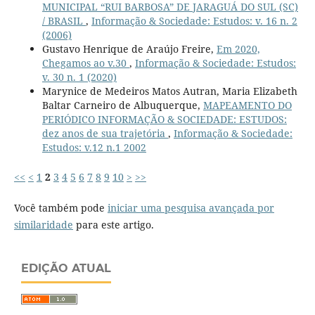
MUNICIPAL “RUI BARBOSA” DE JARAGUÁ DO SUL (SC)
/ BRASIL
,
Informação & Sociedade: Estudos: v. 16 n. 2
(2006)
Gustavo Henrique de Araújo Freire,
Em 2020,
Chegamos ao v.30
,
Informação & Sociedade: Estudos:
v. 30 n. 1 (2020)
Marynice de Medeiros Matos Autran, Maria Elizabeth
Baltar Carneiro de Albuquerque,
MAPEAMENTO DO
PERIÓDICO INFORMAÇÃO & SOCIEDADE: ESTUDOS:
dez anos de sua trajetória
,
Informação & Sociedade:
Estudos: v.12 n.1 2002
<<
<
1
2
3
4
5
6
7
8
9
10
>
>>
Você também pode
iniciar uma pesquisa avançada por
similaridade
para este artigo.
EDIÇÃO ATUAL