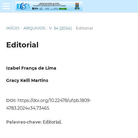
INÍCIO
/
ARQUIVOS
/
V. 34 (2024)
/
Editorial
Editorial
Izabel França de Lima
Gracy Kelli Martins
DOI:
https://doi.org/10.22478/ufpb.1809-
4783.2024v34.73465
Editorial.
Palavras-chave: