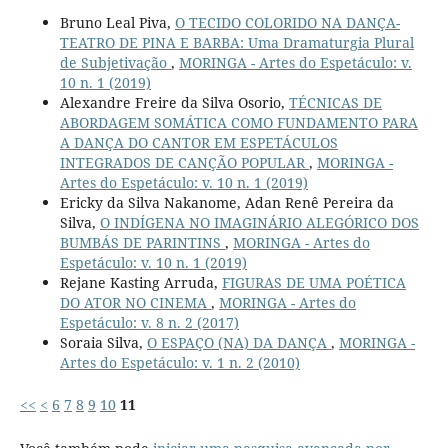
Bruno Leal Piva,
O TECIDO COLORIDO NA DANÇA-
TEATRO DE PINA E BARBA: Uma Dramaturgia Plural
de Subjetivação
,
MORINGA - Artes do Espetáculo: v.
10 n. 1 (2019)
Alexandre Freire da Silva Osorio,
TÉCNICAS DE
ABORDAGEM SOMÁTICA COMO FUNDAMENTO PARA
A DANÇA DO CANTOR EM ESPETÁCULOS
INTEGRADOS DE CANÇÃO POPULAR
,
MORINGA -
Artes do Espetáculo: v. 10 n. 1 (2019)
Ericky da Silva Nakanome, Adan Renê Pereira da
Silva,
O INDÍGENA NO IMAGINÁRIO ALEGÓRICO DOS
BUMBÁS DE PARINTINS
,
MORINGA - Artes do
Espetáculo: v. 10 n. 1 (2019)
Rejane Kasting Arruda,
FIGURAS DE UMA POÉTICA
DO ATOR NO CINEMA
,
MORINGA - Artes do
Espetáculo: v. 8 n. 2 (2017)
Soraia Silva,
O ESPAÇO (NA) DA DANÇA
,
MORINGA -
Artes do Espetáculo: v. 1 n. 2 (2010)
<<
<
6
7
8
9
10
11