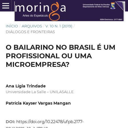
INÍCIO
/
ARQUIVOS
/
V. 10 N. 1 (2019)
/
DIÁLOGOS E FRONTEIRAS
O BAILARINO NO BRASIL É UM
PROFISSIONAL OU UMA
MICROEMPRESA?
Ana Lígia Trindade
Universidade La Salle – UNILASALLE
Patrícia Kayser Vargas Mangan
DOI:
https://doi.org/10.22478/ufpb.2177-