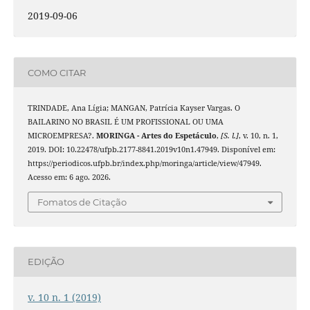
2019-09-06
COMO CITAR
TRINDADE, Ana Lígia; MANGAN, Patrícia Kayser Vargas. O
BAILARINO NO BRASIL É UM PROFISSIONAL OU UMA
MICROEMPRESA?.
MORINGA - Artes do Espetáculo
,
[S. l.]
, v. 10, n. 1,
2019. DOI: 10.22478/ufpb.2177-8841.2019v10n1.47949. Disponível em:
https://periodicos.ufpb.br/index.php/moringa/article/view/47949.
Acesso em: 6 ago. 2026.
Fomatos de Citação
EDIÇÃO
v. 10 n. 1 (2019)