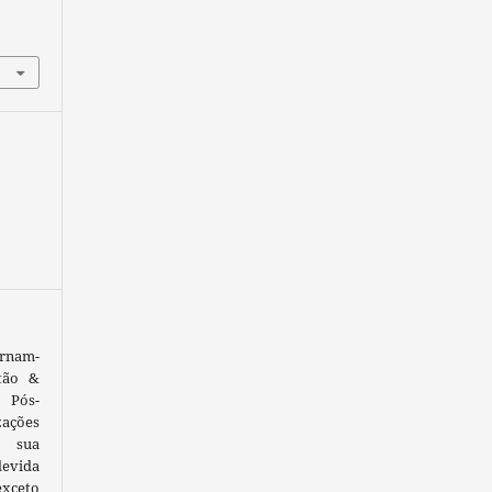
ornam-
tão &
 Pós-
ações
 sua
devida
exceto