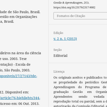
Gestão & Aprendizagem
,
2
(1).
https://doi.org/10.23179/2317-9082
ade de São Paulo, Brasil.
Fomatos de Citação
Gestão em Organizações
, Brasil.
Edição
v. 2 n. 1 (2013)
Seção
sileiros na área da ciência
Editorial
e uso. 2003. Tese
tação) - Escola de
o, São Paulo, 2003.
Licença
isponiveis/27/27143/tde-
Os originais aceitos e publicados t
se propriedade do periódico Ges
Aprendizagem do Programa de
graduação Gestão em Organiz
12. Disponível em:
Aprendentes sendo vedada
rticle/76-highlights/344-
reprodução total ou parcial, sem a 
 Acesso em: 06 Out. 2013.
autorização da Comissão Editorial, 