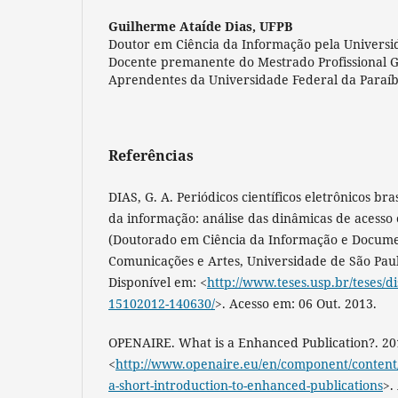
Guilherme Ataíde Dias,
UFPB
Doutor em Ciência da Informação pela Universid
Docente premanente do Mestrado Profissional 
Aprendentes da Universidade Federal da Paraíba
Referências
DIAS, G. A. Periódicos científicos eletrônicos bra
da informação: análise das dinâmicas de acesso 
(Doutorado em Ciência da Informação e Documen
Comunicações e Artes, Universidade de São Paul
Disponível em: <
http://www.teses.usp.br/teses/d
15102012-140630/
>. Acesso em: 06 Out. 2013.
OPENAIRE. What is a Enhanced Publication?. 20
<
http://www.openaire.eu/en/component/content/a
a-short-introduction-to-enhanced-publications
>.