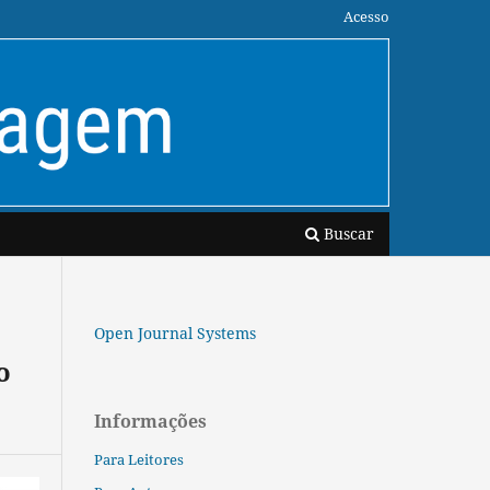
Acesso
Buscar
Open Journal Systems
o
Informações
Para Leitores