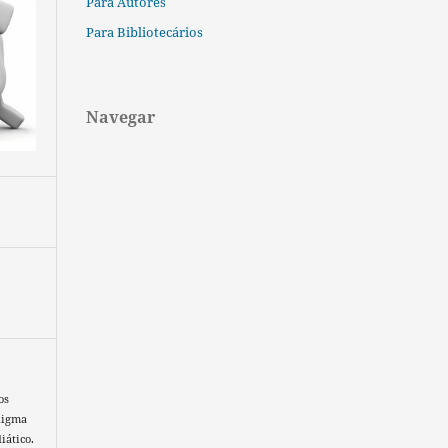
Para Autores
Para Bibliotecários
Navegar
os
adigma
iático.