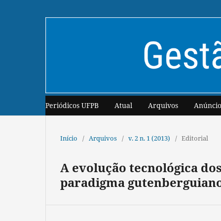
Periódicos UFPB
Atual
Arquivos
Anúncio
Início
/
Arquivos
/
v. 2 n. 1 (2013)
/
Editorial
A evolução tecnológica dos 
paradigma gutenberguiano