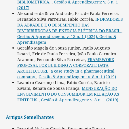
BIBLIOMÉTRICA.
,
Gestão & Aprendizagem: v. 6 n. 1
(2017)
Alexandre da Silva Andrade, Eric de Paula Ferreira,
Fernando Silva Parreiras, Fabio Corrêa,
INDICADORES
DA ABRADEE E O DESEMPENHO DAS
DISTRIBUIDORAS DE ENERGIA ELÉTRICA DO BRASIL
,
Gestão & Aprendizagem: v. 13 n. 1 (2024): Gestão &
Aprendizagem
Geraldo Magela de Souza Junior, Paulo Augusto
Isnard, Eric de Paula Ferreira, João Paulo Carneiro
Aramuni, Fernando Silva Parreiras,
FRAMEWORK
PROPOSAL FOR BUILDING A CORPORATE DATA
ARCHITECTURE: a case study in a pharmaceutical
company
,
Gestão & Aprendizagem: v. 8 n. 1 (2019)
Leandro Cearenço Lima, Fábio Corrêa, Fabricio
Ziviani, Renata de Souza França,
MENSURAÇÃO DO
ENVOLVIMENTO DO CONSUMIDOR EM RELAÇÃO AS
FINTECHS
,
Gestão & Aprendizagem: v. 8 n. 1 (2019)
Artigos Semelhantes
Joan del Alcàzar Garrido, Sacramento Pinazo