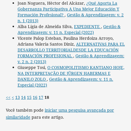
Joan Noguera, Hèctor del Alcàzar,
¿Qué Aporta La
Gobernanza Participativa A Una Mejor Educación Y
Formación Profesional?
,
Gestão & Aprendizagem: v. 2
n. 1 (2013)
Alba Lígia de Almeida Silva,
EXPEDIENTE
,
Gestão &
Aprendizagem: v. 11 n. Especial (2022)
Vicente Palop Esteban, Paulina Herdoiza Arroyo,
Adriana Valeria Santos Diniz,
ALTERNATIVAS PARA EL
DESARROLLO TERRITORIALDESDE LA EDUCACIÓN
FORMACIÓN PROFESIONAL
,
Gestão & Aprendizagem:
v. 2 n. 2 (2013)
Giuseppe Tosi,
O COSMOPOLITISMO KANTIANO HOJE,
NA INTERPRETAÇÃO DE JÜRGEN HABERMAS E
DANILO ZOLO
,
Gestão & Aprendizagem: v. 11 n.
Especial (2022)
<<
<
13
14
15
16
17
18
Você também pode
iniciar uma pesquisa avançada por
similaridade
para este artigo.