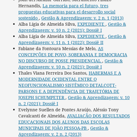
Hernandis,
La memoria para el futuro, tres
propuestas educativas para el desarrollo social
sostenido
,
Gestão & Aprendizagem: v. 2 n. 1 (2013)
Alba Lígia de Almeida Silva,
EXPEDIENTE
,
Gestão &
Aprendizagem: v. 10 n. 2 (2021): Dossiê I
Alba Lígia de Almeida Silva,
EXPEDIENTE
,
Gestão &
Aprendizagem: v. 11 n. 1 (2022): Dossiê II
Fabiane da Fontoura Messias de Melo,
AS
CONCEPÇÕES DE POVO, SOBERANIA E DEMOCRACIA
NO DISCURSO DE POSSE PRESIDENCIAL
,
Gestão &
Aprendizagem: v. 10 n. 2 (2021): Dossiê I
Thales Viana Ferreira Dos Santos,
HABERMAS E A
MODERNIDADE OCIDENTAL ENTRE O
NEOFUNCIONALISMO SISTÊMICO DETALCOTT-
PARSONS E A DEPENDÊNCIA DE TRAJETÓRIA DE
JOSEPH SCHUMPETER
,
Gestão & Aprendizagem: v. 10
n. 2 (2021): Dossiê I
Evelynne Suellen de Pontes Araújo, Aléssio Tony
Cavalcanti de Almeida,
AVALIAÇÃO DOS RESULTADOS
EDUCACIONAIS DOS ALUNOS DAS ESCOLAS
MUNICIPAIS DE JOÃO PESSOA-PB
,
Gestão &
Aprendizagem: v. 2 n. 2 (2013)