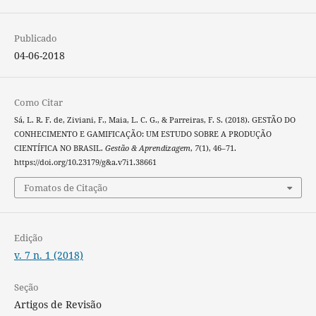
Publicado
04-06-2018
Como Citar
Sá, L. R. F. de, Ziviani, F., Maia, L. C. G., & Parreiras, F. S. (2018). GESTÃO DO
CONHECIMENTO E GAMIFICAÇÃO: UM ESTUDO SOBRE A PRODUÇÃO
CIENTÍFICA NO BRASIL.
Gestão & Aprendizagem
,
7
(1), 46–71.
https://doi.org/10.23179/g&a.v7i1.38661
Fomatos de Citação
Edição
v. 7 n. 1 (2018)
Seção
Artigos de Revisão