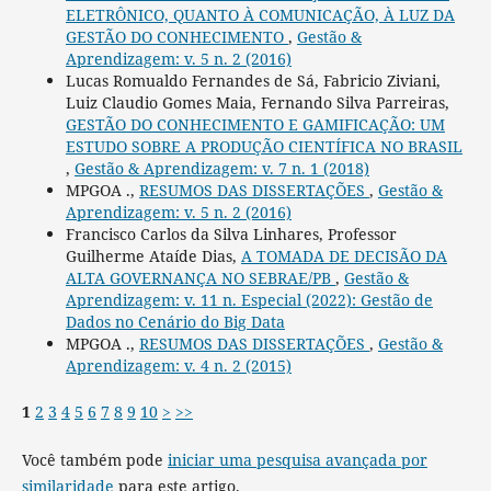
ELETRÔNICO, QUANTO À COMUNICAÇÃO, À LUZ DA
GESTÃO DO CONHECIMENTO
,
Gestão &
Aprendizagem: v. 5 n. 2 (2016)
Lucas Romualdo Fernandes de Sá, Fabricio Ziviani,
Luiz Claudio Gomes Maia, Fernando Silva Parreiras,
GESTÃO DO CONHECIMENTO E GAMIFICAÇÃO: UM
ESTUDO SOBRE A PRODUÇÃO CIENTÍFICA NO BRASIL
,
Gestão & Aprendizagem: v. 7 n. 1 (2018)
MPGOA .,
RESUMOS DAS DISSERTAÇÕES
,
Gestão &
Aprendizagem: v. 5 n. 2 (2016)
Francisco Carlos da Silva Linhares, Professor
Guilherme Ataíde Dias,
A TOMADA DE DECISÃO DA
ALTA GOVERNANÇA NO SEBRAE/PB
,
Gestão &
Aprendizagem: v. 11 n. Especial (2022): Gestão de
Dados no Cenário do Big Data
MPGOA .,
RESUMOS DAS DISSERTAÇÕES
,
Gestão &
Aprendizagem: v. 4 n. 2 (2015)
1
2
3
4
5
6
7
8
9
10
>
>>
Você também pode
iniciar uma pesquisa avançada por
similaridade
para este artigo.