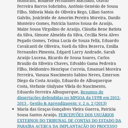
Honorato, Rosilene Fernandes Machado, Otávio
Ferreira Barros Sobrinho, Antônio Genésio de Sousa
Filho, Sidneia Maia de Oliveira Rego, Lilian Santos
Galvão, Josicleide de Amorim Pereira Moreira, Danilo
Monteiro Gomes, Patrícia Santos Sousa de Araújo,
Maize Sousa Virgolino de Araújo, Cláudia Bene Batista
da Silva, Simone Almeida da Silva, Cecilia Neta Alves
Pegado Gomes, Telma Lucia de Souza Felix, Eduardo
Cavalcanti de Oliveira, Sueli da Silva Bezerra, Emilia
Fernandes Pimenta, Edgard Larry Andrade, Sarah
Araújo Lucena, Ricardo de Sousa Soares, Carlos
Braulio da Silveira Chaves, Edvaldo Gama Pedreira
Filho, Heldomiro Henrique Correia, Emanuel Moreira
Ferreira, Vanusa Nascimento Sabino Neves, Emerson
Diego da Costa Araújo, Eduardo de Albuquerque
Costa, Stefanie Giulyane Vilela do Nascimento,
Eduardo Ferreira Albuquerque,
Resumos de
dissertações defendidas no MPGOA da UFPB em 2012-
2013
,
Gestão & Aprendizagem: v. 2 n. 2 (2013)
Maria das Graças Gonçalves Vieira Guerra, Patrícia
Sousa Santos Araújo,
PERCEPÇÕES DOS USUÁRIOS
EXTERNOS DO TRIBUNAL DE CONTAS DO ESTADO DA
PARAÍBA ACERCA DA IMPLANTAÇÃO DO PROCESSO