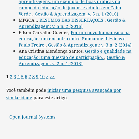
aprendizagens: um exemplo de boas-práticas no
campo da educação de jovens e adultos em Cabo
Verde
,
Gestão & Aprendizagem: v. 5 n. 1 (2016)
MPGOA .,
RESUMOS DAS DISSERTAÇÕES
,
Gestão &
Aprendizagem: v. 5 n. 2 (2016)
Edson Carvalho Guedes,
Por um novo humanismo na
educação: um encontro entre Emmanuel Lévinas e
Paulo Freire
,
Gestão & Aprendizagem: v. 3 n. 2 (2014)
Ana Cristina Mendonça Santos,
Gestão e qualidade na
educação: uma questão de participação.
,
Gestão &
Aprendizagem: v. 2 n. 1 (2013)
1
2
3
4
5
6
7
8
9
10
>
>>
Você também pode
iniciar uma pesquisa avançada por
similaridade
para este artigo.
Open Journal Systems