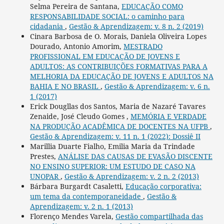
Selma Pereira de Santana,
EDUCAÇÃO COMO
RESPONSABILIDADE SOCIAL: o caminho para
cidadania
,
Gestão & Aprendizagem: v. 8 n. 2 (2019)
Cinara Barbosa de O. Morais, Daniela Oliveira Lopes
Dourado, Antonio Amorim,
MESTRADO
PROFISSIONAL EM EDUCAÇÃO DE JOVENS E
ADULTOS: AS CONTRIBUIÇÕES FORMATIVAS PARA A
MELHORIA DA EDUCAÇÃO DE JOVENS E ADULTOS NA
BAHIA E NO BRASIL
,
Gestão & Aprendizagem: v. 6 n.
1 (2017)
Erick Dougllas dos Santos, Maria de Nazaré Tavares
Zenaide, José Cleudo Gomes ,
MEMÓRIA E VERDADE
NA PRODUÇÃO ACADÊMICA DE DOCENTES NA UFPB
,
Gestão & Aprendizagem: v. 11 n. 1 (2022): Dossiê II
Marillia Duarte Fialho, Emilia Maria da Trindade
Prestes,
ANÁLISE DAS CAUSAS DE EVASÃO DISCENTE
NO ENSINO SUPERIOR: UM ESTUDO DE CASO NA
UNOPAR
,
Gestão & Aprendizagem: v. 2 n. 2 (2013)
Bárbara Burgardt Casaletti,
Educação corporativa:
um tema da contemporaneidade
,
Gestão &
Aprendizagem: v. 2 n. 1 (2013)
Florenço Mendes Varela,
Gestão compartilhada das