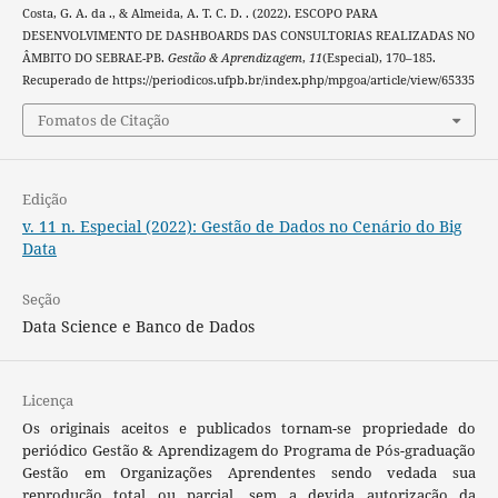
Costa, G. A. da ., & Almeida, A. T. C. D. . (2022). ESCOPO PARA
DESENVOLVIMENTO DE DASHBOARDS DAS CONSULTORIAS REALIZADAS NO
ÂMBITO DO SEBRAE-PB.
Gestão & Aprendizagem
,
11
(Especial), 170–185.
Recuperado de https://periodicos.ufpb.br/index.php/mpgoa/article/view/65335
Fomatos de Citação
Edição
v. 11 n. Especial (2022): Gestão de Dados no Cenário do Big
Data
Seção
Data Science e Banco de Dados
Licença
Os originais aceitos e publicados tornam-se propriedade do
periódico Gestão & Aprendizagem do Programa de Pós-graduação
Gestão em Organizações Aprendentes sendo vedada sua
reprodução total ou parcial, sem a devida autorização da