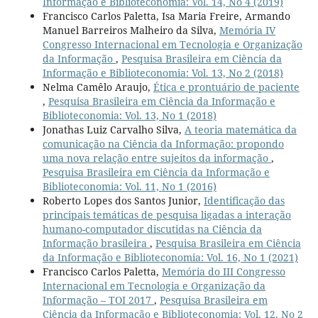
Informação e Biblioteconomia: Vol. 14, No 4 (2019)
Francisco Carlos Paletta, Isa Maria Freire, Armando
Manuel Barreiros Malheiro da Silva,
Memória IV
Congresso Internacional em Tecnologia e Organização
da Informação
,
Pesquisa Brasileira em Ciência da
Informação e Biblioteconomia: Vol. 13, No 2 (2018)
Nelma Camêlo Araujo,
Ética e prontuário de paciente
,
Pesquisa Brasileira em Ciência da Informação e
Biblioteconomia: Vol. 13, No 1 (2018)
Jonathas Luiz Carvalho Silva,
A teoria matemática da
comunicação na Ciência da Informação: propondo
uma nova relação entre sujeitos da informação
,
Pesquisa Brasileira em Ciência da Informação e
Biblioteconomia: Vol. 11, No 1 (2016)
Roberto Lopes dos Santos Junior,
Identificação das
principais temáticas de pesquisa ligadas a interação
humano-computador discutidas na Ciência da
Informação brasileira
,
Pesquisa Brasileira em Ciência
da Informação e Biblioteconomia: Vol. 16, No 1 (2021)
Francisco Carlos Paletta,
Memória do III Congresso
Internacional em Tecnologia e Organização da
Informação – TOI 2017
,
Pesquisa Brasileira em
Ciência da Informação e Biblioteconomia: Vol. 12, No 2