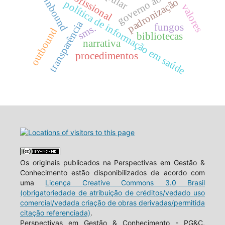
governo aberto
inbound
padronização
política de informação em saúde
valores
transparência
fungos
sms.
outbound
bibliotecas
narrativa
procedimentos
Os originais publicados na Perspectivas em Gestão &
Conhecimento estão disponibilizados de acordo com
uma
Licença Creative Commons 3.0 Brasil
(obrigatoriedade de atribuição de créditos/vedado uso
comercial/vedada criação de obras derivadas/permitida
citação referenciada)
.
Perspectivas em Gestão & Conhecimento - PG&C,