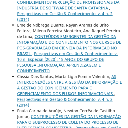
CONHECIMENTO? PERCEPÇÃO DE PROFISSIONAIS DA
INDÚSTRIA DE SOFTWARE DE SANTA CATARINA
,
Perspectivas em Gestão & Conhecimento: v. 4 n. 2
(2014)
Emeide Nóbrega Duarte, Rayan Aramís de Brito
Feitoza, Milena Ferreira Monteiro, Ana Raquel Pereira
de Lima,
CONTEÚDOS EMERGENTES DA GESTÃO DA
INFORMAÇÃO E DO CONHECIMENTO NOS CURSOS DE
PÓS-GRADUAÇÃO EM CIÊNCIA DA INFORMAÇÃO NO
BRASIL
,
Perspectivas em Gestão & Conhecimento: v.
10 n. Especial (2020): 15 ANOS DO GRUPO DE
PESQUISA INFORMAÇÃO, APRENDIZAGEM E
CONHECIMENTO
Cássia Dias Santos, Marta Lígia Pomim Valentim,
AS
INTERCONEXÕES ENTRE A GESTÃO DA INFORMAÇÃO E
A GESTÃO DO CONHECIMENTO PARA O
GERENCIAMENTO DOS FLUXOS INFORMACIONAIS
,
Perspectivas em Gestão & Conhecimento: v. 4 n. 2
(2014)
Paula Carina de Araújo, Newton Corrêa de Castilho
Junior,
CONTRIBUIÇÕES DA GESTÃO DA INFORMAÇÃO
PARA O SUBPROCESSO DE COLETA DO PROCESSO DE
INTELIGÊNCIA COMPETITIVA
,
Perspectivas em Gestão