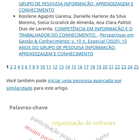
GRUPO DE PESQUISA INFORMAÇÃO, APRENDIZAGEM E
CONHECIMENTO
Rosilene Agapito Llarena, Danielle Harlene da Silva
Moreno, Sonia Scoralick de Almeida, Ana Clara Palitot
Dias de Lacerda,
COMPETÊNCIA EM INFORMAÇÃO E O
TRABALHADOR DO CONHECIMENTO:
,
Perspectivas em
Gestão & Conhecimento: v. 10 n. Especial (2020): 15
ANOS DO GRUPO DE PESQUISA INFORMAÇÃO,
APRENDIZAGEM E CONHECIMENTO
1
2
3
4
5
6
7
8
9
10
11
12
13
14
15
16
17
18
19
20
21
22
23
24
25
Você também pode
iniciar uma pesquisa avançada por
similaridade
para este artigo.
Palavras-chave
participação popular
organização de software
ensino profissional