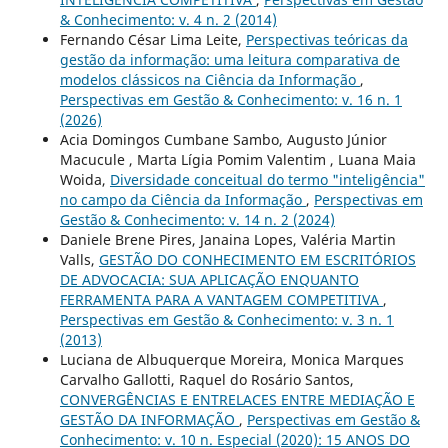
& Conhecimento: v. 4 n. 2 (2014)
Fernando César Lima Leite,
Perspectivas teóricas da
gestão da informação: uma leitura comparativa de
modelos clássicos na Ciência da Informação
,
Perspectivas em Gestão & Conhecimento: v. 16 n. 1
(2026)
Acia Domingos Cumbane Sambo, Augusto Júnior
Macucule , Marta Lígia Pomim Valentim , Luana Maia
Woida,
Diversidade conceitual do termo "inteligência"
no campo da Ciência da Informação
,
Perspectivas em
Gestão & Conhecimento: v. 14 n. 2 (2024)
Daniele Brene Pires, Janaina Lopes, Valéria Martin
Valls,
GESTÃO DO CONHECIMENTO EM ESCRITÓRIOS
DE ADVOCACIA: SUA APLICAÇÃO ENQUANTO
FERRAMENTA PARA A VANTAGEM COMPETITIVA
,
Perspectivas em Gestão & Conhecimento: v. 3 n. 1
(2013)
Luciana de Albuquerque Moreira, Monica Marques
Carvalho Gallotti, Raquel do Rosário Santos,
CONVERGÊNCIAS E ENTRELACES ENTRE MEDIAÇÃO E
GESTÃO DA INFORMAÇÃO
,
Perspectivas em Gestão &
Conhecimento: v. 10 n. Especial (2020): 15 ANOS DO