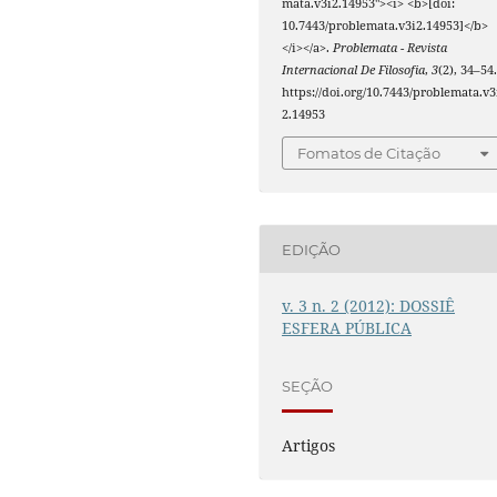
mata.v3i2.14953"><i> <b>[doi:
10.7443/problemata.v3i2.14953]</b>
</i></a>.
Problemata - Revista
Internacional De Filosofia
,
3
(2), 34–54
https://doi.org/10.7443/problemata.v3
2.14953
Fomatos de Citação
EDIÇÃO
v. 3 n. 2 (2012): DOSSIÊ
ESFERA PÚBLICA
SEÇÃO
Artigos