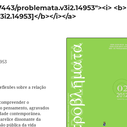
.7443/problemata.v3i2.14953"><i> <b>
3i2.14953]</b></i></a>
4953
eflexões sobre a relação
de compreender o
o pensamento, agravados
iedade contemporânea.
garelice dissonante da
são pública da vida