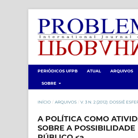
PERIÓDICOS UFPB
ATUAL
ARQUIVOS
SOBRE
INÍCIO
/
ARQUIVOS
/
V. 3 N. 2 (2012): DOSSIÊ ES
A POLÍTICA COMO ATIVI
SOBRE A POSSIBILIDADE
PÚBLICO <a