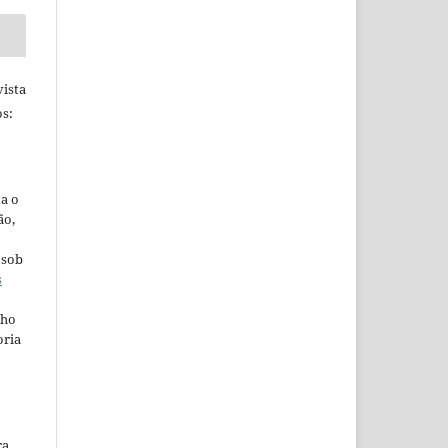
ista
s:
ta o
ão,
 sob
s
lho
oria
ra