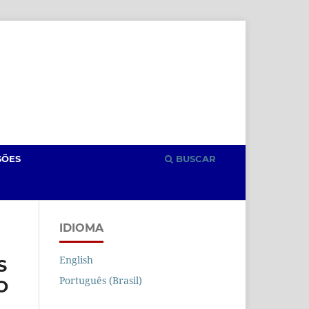
Cadastro
Acesso
SÕES
BUSCAR
IDIOMA
English
S
Português (Brasil)
O