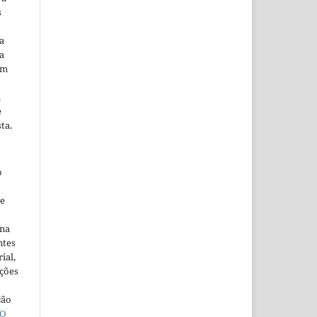
s
a
a
em
m
e
ta.
o
ne
ina
ntes
ial,
ações
ção
O