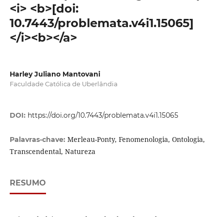
<i> <b>[doi:
10.7443/problemata.v4i1.15065]
</i><b></a>
Harley Juliano Mantovani
Faculdade Católica de Uberlândia
DOI:
https://doi.org/10.7443/problemata.v4i1.15065
Merleau-Ponty, Fenomenologia, Ontologia,
Palavras-chave:
Transcendental, Natureza
RESUMO