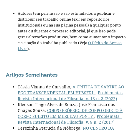
Autores têm permissão e são estimulados a publicar e
distribuir seu trabalho online (ex.: em repositórios
institucionais ou na sua página pessoal) a qualquer ponto
antes ou durante o processo editorial, já que isso pode
gerar alterações produtivas, bem como aumentar o impacto
e a citação do trabalho publicado (Veja
O Efeito do Acesso
Livre
).
Artigos Semelhantes
Tássia Vianna de Carvalho,
A CRÍTICA DE SARTRE AO
EGO TRANSCENDENTAL EM HUSSERL
,
Problemata -
Revista Internacional de Filosofia: v. 13 n. 3 (2022)
Klédson Tiago Alves de Souza, José Francisco das
Chagas Souza,
CORPO-PRÓPRIO: DE CORPO-OBJETO À
CORPO-SUJEITO EM MERLEAU-PONTY
,
Problemata -
Revista Internacional de Filosofia: v. 8 n. 2 (2017)
Terezinha Petrucia da Nóbrega,
NO CENTRO DA