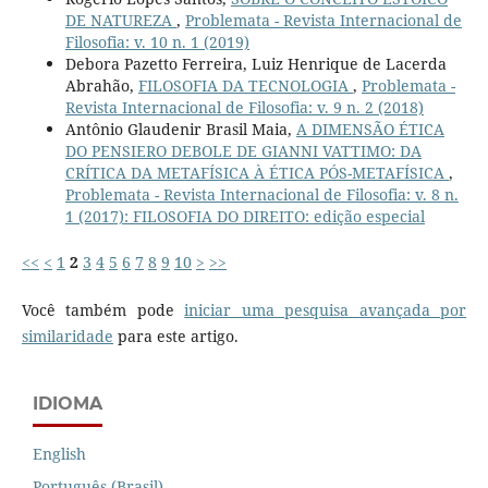
DE NATUREZA
,
Problemata - Revista Internacional de
Filosofia: v. 10 n. 1 (2019)
Debora Pazetto Ferreira, Luiz Henrique de Lacerda
Abrahão,
FILOSOFIA DA TECNOLOGIA
,
Problemata -
Revista Internacional de Filosofia: v. 9 n. 2 (2018)
Antônio Glaudenir Brasil Maia,
A DIMENSÃO ÉTICA
DO PENSIERO DEBOLE DE GIANNI VATTIMO: DA
CRÍTICA DA METAFÍSICA À ÉTICA PÓS-METAFÍSICA
,
Problemata - Revista Internacional de Filosofia: v. 8 n.
1 (2017): FILOSOFIA DO DIREITO: edição especial
<<
<
1
2
3
4
5
6
7
8
9
10
>
>>
Você também pode
iniciar uma pesquisa avançada por
similaridade
para este artigo.
IDIOMA
English
Português (Brasil)