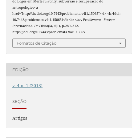
do Logos em Merleau-Ponty: subversão e recuperação do
antropológico<a
href="http://dx.doi.org/10.7443/problemata.v4i1.15065"><i> <b>[doi:
10.7443/problemata.v4i1.15065]</i><b></a>.
Problemata - Revista
Internacional De Filosofia
,
4
(1), p.289–312.
https://doi.org/10.7443/problemata.v4i1.15065
Fomatos de Citação
EDIÇÃO
v. 4 n. 1 (2013)
SEÇÃO
Artigos