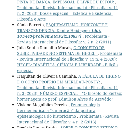
PISTA DE DANÇA, IMPESSOAL E LIVRE EU ESTOU:
,
Problemata - Revista Internacional de Filosofia: v. 14
n. 2 (2023): Dossiê especial – Estética e Existência:
Filosofia e Arte
Sônia Barreto,
ESQUEMATISMO, HORIZONTE E
TRANSCENDENCIA: Kant e Heidegger
[doi:
10.7443/problemata.v2i2.10857]
,
Problemata -
Revista Internacional de Filosofia: v. 2 n. 2 (2011)
Júlia Sebba Ramalho Morais,
O CONCEITO DE
SUBJETIVIDADE NO SISTEMA DE HEGEL:
,
Problemata
- Revista Internacional de Filosofia: v. 11 n. 4 (2020):
HEGEL: DIALÉTICA, CIÊNCIA E LIBERDADE - Edição
especial
Iraquitan de Oliveira Caminha,
A FÁBULA DE HIGINO
E O CORPO PRÓPRIO EM MERLEAU-PONTY:
,
Problemata - Revista Internacional de Filosofia: v. 14
n. 3 (2023): NÚMERO ESPECIAL – "O filósofo do Sertão:
homenagem ao prof. Edmilson Alves de Azevêdo"
Viviane Magalhães Pereira,
Fenomenologia
hermenêutica: a “superação” da postura
epistemológica do historicismo
,
Problemata - Revista
Internacional de Filosofia: v. 4 n. 2 (2013)
Rogério Lopes Santos,
SOBRE O CONCEITO ESTOICO