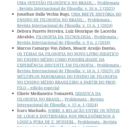
UMA QUESTÃO FILOSÓFICA NO BRASIL:
,
Problemata
- Revista Internacional de Filosofia: v. 16 n. 2 (2025)
Jonathan Dalla Vechia Bugs,
UMA BREVE HISTÓRIA DO
ENSINO DE FILOSOFIA NO BRASIL:
,
Problemata -
Revista Internacional de Filosofia: v. 15 n. 1 (2024)
Debora Pazetto Ferreira, Luiz Henrique de Lacerda
Abrahão,
FILOSOFIA DA TECNOLOGIA
,
Problemata -
Revista Internacional de Filosofia: v. 9 n. 2 (2018)
Marcos Camargo Von Zuben, Moacir Araújo Dantas,
OS TEMAS DA FILOSOFIA NO NOVO LIVRO DIDÁTICO
DO ENSINO MÉDIO COMO POSSIBILIDADE DA
EXPERIÊNCIA DISCENTE EM FILOSOFIA
,
Problemata -
Revista Internacional de Filosofia: v. 16 n. 1 (2025): OS
MÚLTIPLOS PANORAMAS DO ENSINO DE FILOSOFIA
NO ENSINO MÉDIO BRASILEIRO A PARTIR DO PROF-
FILO – edição especial
Elisete Medianeira Tomazetti,
DIDÁTICA DA
FILOSOFIA NO BRASIL:
,
Problemata - Revista
Internacional de Filosofia: v. 15 n. 1 (2024)
Ícaro Machado,
SOBRE A RELAÇÃO ENTRE OS NÍVEIS
DE LÓGICA DOUTRINÁRIA NOS PROLEGÔMENOS À
LÓGICA PURA DE E. HUSSERL
,
Problemata - Revista