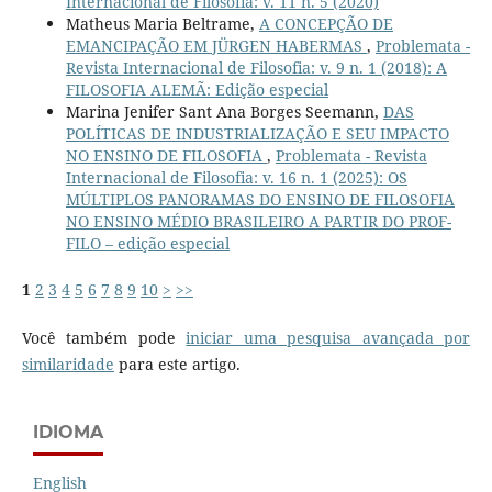
Internacional de Filosofia: v. 11 n. 5 (2020)
Matheus Maria Beltrame,
A CONCEPÇÃO DE
EMANCIPAÇÃO EM JÜRGEN HABERMAS
,
Problemata -
Revista Internacional de Filosofia: v. 9 n. 1 (2018): A
FILOSOFIA ALEMÃ: Edição especial
Marina Jenifer Sant Ana Borges Seemann,
DAS
POLÍTICAS DE INDUSTRIALIZAÇÃO E SEU IMPACTO
NO ENSINO DE FILOSOFIA
,
Problemata - Revista
Internacional de Filosofia: v. 16 n. 1 (2025): OS
MÚLTIPLOS PANORAMAS DO ENSINO DE FILOSOFIA
NO ENSINO MÉDIO BRASILEIRO A PARTIR DO PROF-
FILO – edição especial
1
2
3
4
5
6
7
8
9
10
>
>>
Você também pode
iniciar uma pesquisa avançada por
similaridade
para este artigo.
IDIOMA
English