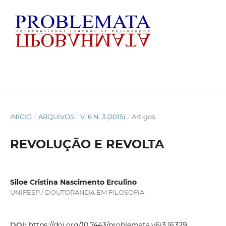
INÍCIO
/
ARQUIVOS
/
V. 6 N. 3 (2015)
/
Artigos
REVOLUÇÃO E REVOLTA
Siloe Cristina Nascimento Erculino
UNIFESP / DOUTORANDA EM FILOSOFIA
DOI:
https://doi.org/10.7443/problemata.v6i3.16329