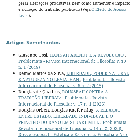
gerar alterações produtivas, bem como aumentar o impacto
e a citação do trabalho publicado (Veja
O Efeito do Acesso
Livre
).
Artigos Semelhantes
Giuseppe Tosi,
HANNAH ARENDT E A REVOLUÇÃO
,
Problemata - Revista Internacional de Filosofia: v. 10
n. 1 (2019)
Delmo Mattos da Silva,
LIBERDADE, PODER NATURAL
E NATUREZA NO LEVIATHAN
,
Problemata - Revista
Internacional de Filosofia: v. 6 n. 2 (2015)
Douglas de Quadros,
ROUSSEAU CONTRA A
TRADIÇÃO LIBERAL:
,
Problemata - Revista
Internacional de Filosofia: v. 17 n. 1 (2026)
Douglas Orben, Douglas Kaefer Klug,
A RELAÇÃO
ENTRE ESTADO, LIBERDADE INDIVIDUAL E O
PRINCÍPIO DO DANO EM STUART MILL
,
Problemata -
Revista Internacional de Filosofia: v. 14 n. 2 (2023):
Dossiê especial – Estética e Existência: Filosofia e Arte