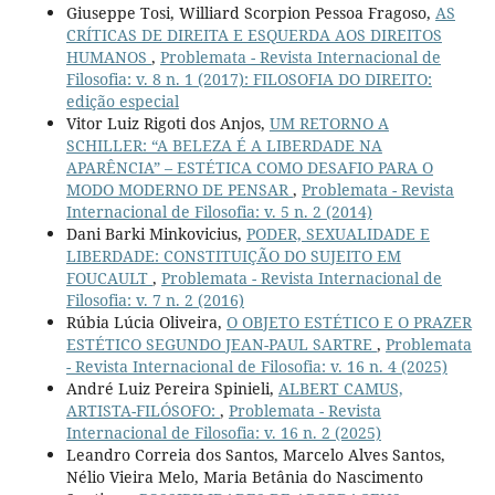
Giuseppe Tosi, Williard Scorpion Pessoa Fragoso,
AS
CRÍTICAS DE DIREITA E ESQUERDA AOS DIREITOS
HUMANOS
,
Problemata - Revista Internacional de
Filosofia: v. 8 n. 1 (2017): FILOSOFIA DO DIREITO:
edição especial
Vitor Luiz Rigoti dos Anjos,
UM RETORNO A
SCHILLER: “A BELEZA É A LIBERDADE NA
APARÊNCIA” – ESTÉTICA COMO DESAFIO PARA O
MODO MODERNO DE PENSAR
,
Problemata - Revista
Internacional de Filosofia: v. 5 n. 2 (2014)
Dani Barki Minkovicius,
PODER, SEXUALIDADE E
LIBERDADE: CONSTITUIÇÃO DO SUJEITO EM
FOUCAULT
,
Problemata - Revista Internacional de
Filosofia: v. 7 n. 2 (2016)
Rúbia Lúcia Oliveira,
O OBJETO ESTÉTICO E O PRAZER
ESTÉTICO SEGUNDO JEAN-PAUL SARTRE
,
Problemata
- Revista Internacional de Filosofia: v. 16 n. 4 (2025)
André Luiz Pereira Spinieli,
ALBERT CAMUS,
ARTISTA-FILÓSOFO:
,
Problemata - Revista
Internacional de Filosofia: v. 16 n. 2 (2025)
Leandro Correia dos Santos, Marcelo Alves Santos,
Nélio Vieira Melo, Maria Betânia do Nascimento