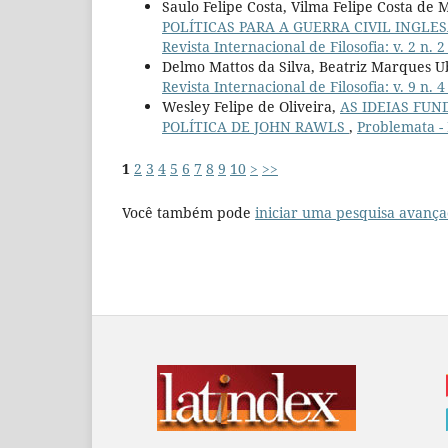
Saulo Felipe Costa, Vilma Felipe Costa de 
POLÍTICAS PARA A GUERRA CIVIL INGLESA 
Revista Internacional de Filosofia: v. 2 n. 2
Delmo Mattos da Silva, Beatriz Marques 
Revista Internacional de Filosofia: v. 9 n. 4
Wesley Felipe de Oliveira,
AS IDEIAS FUN
POLÍTICA DE JOHN RAWLS
,
Problemata - R
1
2
3
4
5
6
7
8
9
10
>
>>
Você também pode
iniciar uma pesquisa avança