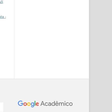
AS
ta -