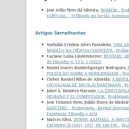
José Atílio Pires da Silveira,
HOMEM:
,
Prob
ESPECIAL – "O filósofo do Sertão: homena
Artigos Semelhantes
Nathália Cristina Alves Pantaleão,
UMA AN
MODELO NA CIÊNCIA COGNITIVA
,
Proble
Luciane Luisa Lindenmeyer,
HUSSERL, M
de Filosofia: v. 13 n. 2 (2022)
Daniel Soares Rumbelsperger Rodrigues,
POLÍTICAS) SOBRE A MODERNIDADE
,
Pro
Cleber Ranieri Ribas de Almeida,
A BIOFI
ONTOLOGIA DE NICOLAI HARTMANN
,
Pr
Jabel A. Ramírez Naranjo,
LA EPISTEMOL
HUMANO Y EL COMPUTADOR
,
Problemata 
José Teixeira Neto, Joildo Dutra de Medei
RANCIÈRE:
,
Problemata - Revista Internacio
Existência: Filosofia e Arte
Marcos Silva,
DEMOS, RAPHAEL. A DISCU
EM MIND 26 (102), 1917, PP. 188-196.
,
Pro