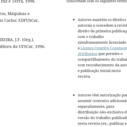
concordam com os seguintes termo
 Paz e Terra, 1998.
bros, Máquinas e
Autores mantém os direitos
ão Carlos: EDFUSCar,
autorais e concedem à revis
direito de primeira publicaç
com o trabalho
EIRA, J.F. (Org.).
simultaneamente licenciado
Editora da UFSCar, 1996.
a
Licença Creative Common
Attribution
que permite o
compartilhamento do traba
com reconhecimento da aut
e publicação inicial nesta
revista.
Autores têm autorização pa
assumir contratos adicionai
separadamente, para
distribuição não-exclusiva d
versão do trabalho publicad
nesta revista (ex.: publicar 