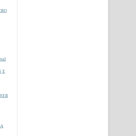
MERO
nal
S E
 SER
DA