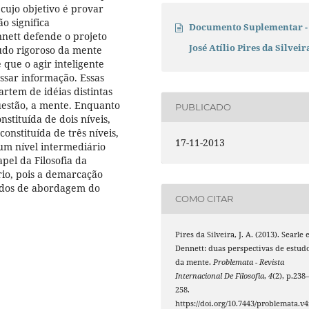
cujo objetivo é provar
o significa
Documento Suplementar -
nnett defende o projeto
José Atílio Pires da Silveir
udo rigoroso da mente
que o agir inteligente
ssar informação. Essas
artem de idéias distintas
uestão, a mente. Enquanto
PUBLICADO
tituída de dois níveis,
constituída de três níveis,
17-11-2013
um nível intermediário
apel da Filosofia da
rio, pois a demarcação
modos de abordagem do
COMO CITAR
Pires da Silveira, J. A. (2013). Searle 
Dennett: duas perspectivas de estud
da mente.
Problemata - Revista
Internacional De Filosofia
,
4
(2), p.238
258.
https://doi.org/10.7443/problemata.v4