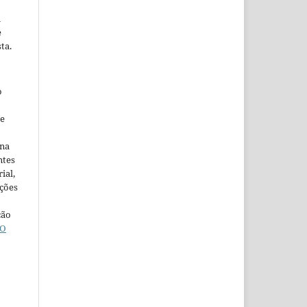
m
e
ta.
o
ne
ina
ntes
ial,
ações
ção
O