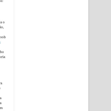
s:
ta o
ão,
 sob
s
lho
oria
ra
s
a
a
em