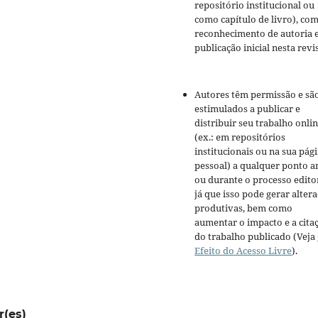
repositório institucional ou
como capítulo de livro), co
reconhecimento de autoria 
publicação inicial nesta revis
Autores têm permissão e sã
estimulados a publicar e
distribuir seu trabalho onli
(ex.: em repositórios
institucionais ou na sua pág
pessoal) a qualquer ponto a
ou durante o processo editor
já que isso pode gerar alter
produtivas, bem como
aumentar o impacto e a cita
do trabalho publicado (Veja
Efeito do Acesso Livre
).
r(es)