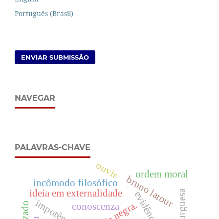
Português (Brasil)
ENVIAR SUBMISSÃO
NAVEGAR
PALAVRAS-CHAVE
ouvir
ordem moral
bruno latour
incômodo filosófico
ideia em externalidade
evidência
etnia negra.
conoscenza