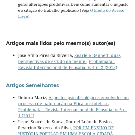
gerar alterações produtivas, bem como aumentar o impacto
e a citação do trabalho publicado (Veja
O Efeito do Acesso
Livre
).
Artigos mais lidos pelo mesmo(s) autor(es)
José Atílio Pires da Silveira,
Searle e Dennett: duas
perspectivas de estudo da mente
,
Problemata -
Revista Internacional de Filosofia: v. 4 n. 2 (2013)
Artigos Semelhantes
Debora Mariz,
Aspectos psicofisiológicos envolvidos no
processo de habituação na Ética aristotélica
,
Problemata - Revista Internacional de Filosofia: v. 5 n.
1 (2014)
Israel Soares de Sousa, Raquel Leão de Bastos,
Severino Bezerra da Silva,
POR UM ENSINO DE
HISTÓRIA POPULAR EM UMA ESCOLA CIDADÃ
,