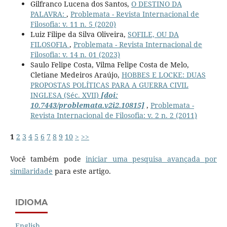
Gilfranco Lucena dos Santos,
O DESTINO DA
PALAVRA:
,
Problemata - Revista Internacional de
Filosofia: v. 11 n. 5 (2020)
Luiz Filipe da Silva Oliveira,
SOFILE, OU DA
FILOSOFIA
,
Problemata - Revista Internacional de
Filosofia: v. 14 n. 01 (2023)
Saulo Felipe Costa, Vilma Felipe Costa de Melo,
Cletiane Medeiros Araújo,
HOBBES E LOCKE: DUAS
PROPOSTAS POLÍTICAS PARA A GUERRA CIVIL
INGLESA (Séc. XVII)
[doi:
10.7443/problemata.v2i2.10815]
,
Problemata -
Revista Internacional de Filosofia: v. 2 n. 2 (2011)
1
2
3
4
5
6
7
8
9
10
>
>>
Você também pode
iniciar uma pesquisa avançada por
similaridade
para este artigo.
IDIOMA
English