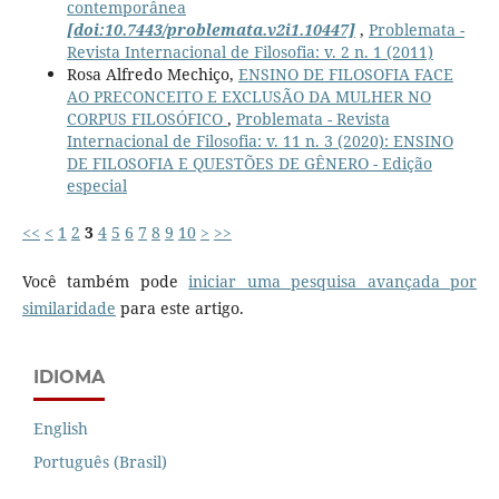
contemporânea
[doi:10.7443/problemata.v2i1.10447]
,
Problemata -
Revista Internacional de Filosofia: v. 2 n. 1 (2011)
Rosa Alfredo Mechiço,
ENSINO DE FILOSOFIA FACE
AO PRECONCEITO E EXCLUSÃO DA MULHER NO
CORPUS FILOSÓFICO
,
Problemata - Revista
Internacional de Filosofia: v. 11 n. 3 (2020): ENSINO
DE FILOSOFIA E QUESTÕES DE GÊNERO - Edição
especial
<<
<
1
2
3
4
5
6
7
8
9
10
>
>>
Você também pode
iniciar uma pesquisa avançada por
similaridade
para este artigo.
IDIOMA
English
Português (Brasil)