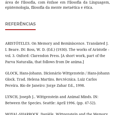
área de Filosofia, com ênfase em Filosofia da Linguagem,
epistemologia, filosofia da mente metaética e ética.
REFERÊNCIAS
ARISTÓTELES. On Memory and Reminiscence. Translated J.
I. Beare. IN: Ross, W. D. (Ed.) (1930). The works of Aristotle -
vol. 3. Oxford: Clarendon Press. [A short work, part of the
Parva Naturalia, that follows from De anima.]
GLOCK, Hans-Johann. Dicionário Wittgenstein / Hans-Johann
Glock. Trad. Helena Martins. Rev.técnica. Luiz Carlos
Pereira. Rio de Janeiro: Jorge Zahar Ed., 1998.
LYNCH, Joseph J.. Wittgenstein and Animal Minds. IN:
Between the Species. Seattle: April 1996. (pp. 47-52).
MOYAL-SHARROCK, Danièle. Wittgenstein and the Memory