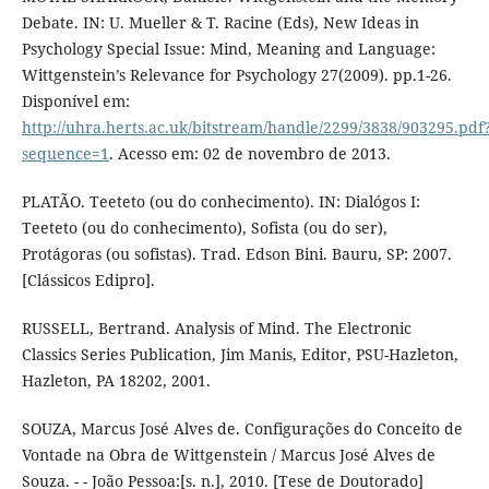
Debate. IN: U. Mueller & T. Racine (Eds), New Ideas in
Psychology Special Issue: Mind, Meaning and Language:
Wittgenstein’s Relevance for Psychology 27(2009). pp.1-26.
Disponível em:
http://uhra.herts.ac.uk/bitstream/handle/2299/3838/903295.pdf
sequence=1
. Acesso em: 02 de novembro de 2013.
PLATÃO. Teeteto (ou do conhecimento). IN: Dialógos I:
Teeteto (ou do conhecimento), Sofista (ou do ser),
Protágoras (ou sofistas). Trad. Edson Bini. Bauru, SP: 2007.
[Clássicos Edipro].
RUSSELL, Bertrand. Analysis of Mind. The Electronic
Classics Series Publication, Jim Manis, Editor, PSU-Hazleton,
Hazleton, PA 18202, 2001.
SOUZA, Marcus José Alves de. Configurações do Conceito de
Vontade na Obra de Wittgenstein / Marcus José Alves de
Souza. - - João Pessoa:[s. n.], 2010. [Tese de Doutorado]