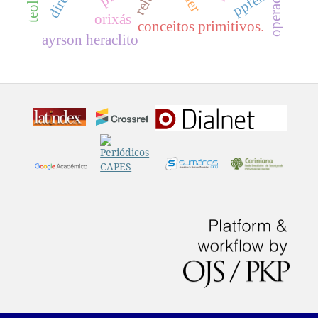
ppfen
orixás
conceitos primitivos.
ayrson heraclito