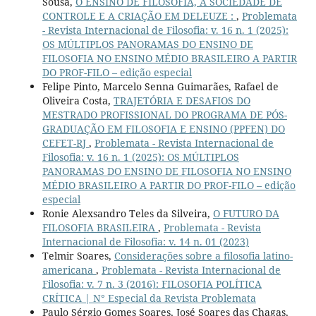
Sousa,
O ENSINO DE FILOSOFIA, A SOCIEDADE DE
CONTROLE E A CRIAÇÃO EM DELEUZE :
,
Problemata
- Revista Internacional de Filosofia: v. 16 n. 1 (2025):
OS MÚLTIPLOS PANORAMAS DO ENSINO DE
FILOSOFIA NO ENSINO MÉDIO BRASILEIRO A PARTIR
DO PROF-FILO – edição especial
Felipe Pinto, Marcelo Senna Guimarães, Rafael de
Oliveira Costa,
TRAJETÓRIA E DESAFIOS DO
MESTRADO PROFISSIONAL DO PROGRAMA DE PÓS-
GRADUAÇÃO EM FILOSOFIA E ENSINO (PPFEN) DO
CEFET-RJ
,
Problemata - Revista Internacional de
Filosofia: v. 16 n. 1 (2025): OS MÚLTIPLOS
PANORAMAS DO ENSINO DE FILOSOFIA NO ENSINO
MÉDIO BRASILEIRO A PARTIR DO PROF-FILO – edição
especial
Ronie Alexsandro Teles da Silveira,
O FUTURO DA
FILOSOFIA BRASILEIRA
,
Problemata - Revista
Internacional de Filosofia: v. 14 n. 01 (2023)
Telmir Soares,
Considerações sobre a filosofia latino-
americana
,
Problemata - Revista Internacional de
Filosofia: v. 7 n. 3 (2016): FILOSOFIA POLÍTICA
CRÍTICA | N° Especial da Revista Problemata
Paulo Sérgio Gomes Soares, José Soares das Chagas,