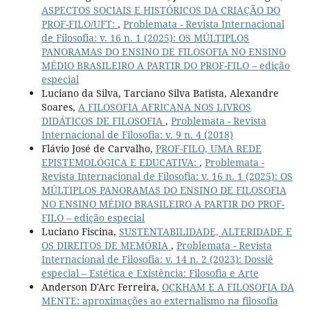
ASPECTOS SOCIAIS E HISTÓRICOS DA CRIAÇÃO DO
PROF-FILO/UFT:
,
Problemata - Revista Internacional
de Filosofia: v. 16 n. 1 (2025): OS MÚLTIPLOS
PANORAMAS DO ENSINO DE FILOSOFIA NO ENSINO
MÉDIO BRASILEIRO A PARTIR DO PROF-FILO – edição
especial
Luciano da Silva, Tarciano Silva Batista, Alexandre
Soares,
A FILOSOFIA AFRICANA NOS LIVROS
DIDÁTICOS DE FILOSOFIA
,
Problemata - Revista
Internacional de Filosofia: v. 9 n. 4 (2018)
Flávio José de Carvalho,
PROF-FILO, UMA REDE
EPISTEMOLÓGICA E EDUCATIVA:
,
Problemata -
Revista Internacional de Filosofia: v. 16 n. 1 (2025): OS
MÚLTIPLOS PANORAMAS DO ENSINO DE FILOSOFIA
NO ENSINO MÉDIO BRASILEIRO A PARTIR DO PROF-
FILO – edição especial
Luciano Fiscina,
SUSTENTABILIDADE, ALTERIDADE E
OS DIREITOS DE MEMÓRIA
,
Problemata - Revista
Internacional de Filosofia: v. 14 n. 2 (2023): Dossiê
especial – Estética e Existência: Filosofia e Arte
Anderson D'Arc Ferreira,
OCKHAM E A FILOSOFIA DA
MENTE: aproximações ao externalismo na filosofia