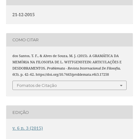
21-12-2015
COMO CITAR
dos Santos, T. F., & Alves de Souza, M. J. (2015). A GRAMÁTICA DA
MEMÓRIA NA FILOSOFIA DE L. WITTGENSTEIN: ARTICULAÇÕES E
DESDOBRAMENTOS.
Problemata - Revista Internacional De Filosofia
,
6
(3), p. 42–62. https://doi.org/10.7443/problemata.v6i3.17258
Fomatos de Citação
EDIÇÃO
v. 6 n. 3 (2015)