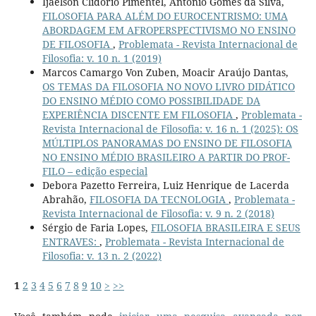
Ijaelson Clidório Pimentel, Antonio Gomes da Silva,
FILOSOFIA PARA ALÉM DO EUROCENTRISMO: UMA
ABORDAGEM EM AFROPERSPECTIVISMO NO ENSINO
DE FILOSOFIA
,
Problemata - Revista Internacional de
Filosofia: v. 10 n. 1 (2019)
Marcos Camargo Von Zuben, Moacir Araújo Dantas,
OS TEMAS DA FILOSOFIA NO NOVO LIVRO DIDÁTICO
DO ENSINO MÉDIO COMO POSSIBILIDADE DA
EXPERIÊNCIA DISCENTE EM FILOSOFIA
,
Problemata -
Revista Internacional de Filosofia: v. 16 n. 1 (2025): OS
MÚLTIPLOS PANORAMAS DO ENSINO DE FILOSOFIA
NO ENSINO MÉDIO BRASILEIRO A PARTIR DO PROF-
FILO – edição especial
Debora Pazetto Ferreira, Luiz Henrique de Lacerda
Abrahão,
FILOSOFIA DA TECNOLOGIA
,
Problemata -
Revista Internacional de Filosofia: v. 9 n. 2 (2018)
Sérgio de Faria Lopes,
FILOSOFIA BRASILEIRA E SEUS
ENTRAVES:
,
Problemata - Revista Internacional de
Filosofia: v. 13 n. 2 (2022)
1
2
3
4
5
6
7
8
9
10
>
>>