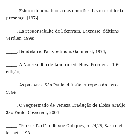
______. Esboço de uma teoria das emoções. Lisboa: editorial
presença, [197-];
______. La responsabilité de l’écrivain. Lagrasse: éditions
Verdier, 1998;
______. Baudelaire. Paris: éditions Gallimard, 1975;
______. A Náusea. Rio de Janeiro: ed. Nova Fronteira, 10ª.
edição;
______. As palavras. São Paulo: difusão européia do livro,
1964;
______. O Sequestrado de Veneza Tradução de Eloisa Araújo
São Paulo: Cosacnaif, 2005
______. “Penser l’art” In Revue Obliques, n. 24/25, Sartre et
les arts, 1981;