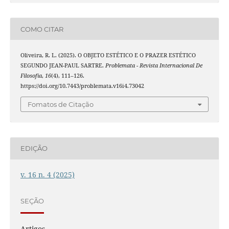
COMO CITAR
Oliveira, R. L. (2025). O OBJETO ESTÉTICO E O PRAZER ESTÉTICO
SEGUNDO JEAN-PAUL SARTRE.
Problemata - Revista Internacional De
Filosofia
,
16
(4), 111–126.
https://doi.org/10.7443/problemata.v16i4.73042
Fomatos de Citação
EDIÇÃO
v. 16 n. 4 (2025)
SEÇÃO
Artigos