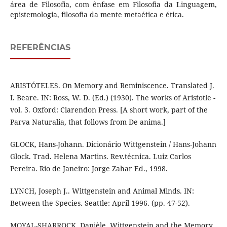
área de Filosofia, com ênfase em Filosofia da Linguagem,
epistemologia, filosofia da mente metaética e ética.
REFERÊNCIAS
ARISTÓTELES. On Memory and Reminiscence. Translated J.
I. Beare. IN: Ross, W. D. (Ed.) (1930). The works of Aristotle -
vol. 3. Oxford: Clarendon Press. [A short work, part of the
Parva Naturalia, that follows from De anima.]
GLOCK, Hans-Johann. Dicionário Wittgenstein / Hans-Johann
Glock. Trad. Helena Martins. Rev.técnica. Luiz Carlos
Pereira. Rio de Janeiro: Jorge Zahar Ed., 1998.
LYNCH, Joseph J.. Wittgenstein and Animal Minds. IN:
Between the Species. Seattle: April 1996. (pp. 47-52).
MOYAL-SHARROCK, Danièle. Wittgenstein and the Memory