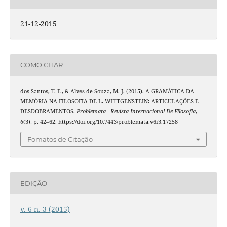
21-12-2015
COMO CITAR
dos Santos, T. F., & Alves de Souza, M. J. (2015). A GRAMÁTICA DA
MEMÓRIA NA FILOSOFIA DE L. WITTGENSTEIN: ARTICULAÇÕES E
DESDOBRAMENTOS.
Problemata - Revista Internacional De Filosofia
,
6
(3), p. 42–62. https://doi.org/10.7443/problemata.v6i3.17258
Fomatos de Citação
EDIÇÃO
v. 6 n. 3 (2015)