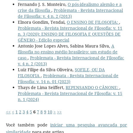
Fernando J. S. Monteiro,
O pós-idealismo alemão e a
crise da filosofia
,
Problemata - Revista Internacional
de Filosofia: v. 4 n. 2 (2013)
Elnora Gondim, Tendai,
O ENSINO DE FILOSOFIA:
,
Problemata - Revista Internacional de Filosofia: v. 11
n. 3 (2020): ENSINO DE FILOSOFIA E QUESTÕES DE
GÊNERO - Edição especial
Antonio Jose Lopes Alves, Sabina Maura Silva,
A
filosofia no ensino médio brasileiro: um estudo de
caso
,
Problemata - Revista Internacional de Filosofia:
v. 4 n. 2 (2013)
Luiz Filipe da Silva Oliveira,
SOFILE, OU DA
FILOSOFIA
,
Problemata - Revista Internacional de
Filosofia: v. 14 n. 01 (2023)
Thays de Lima Seiffert,
REPENSANDO O CÂNONE:
,
Problemata - Revista Internacional de Filosofia: v. 15
n. 1 (2024)
<<
<
1
2
3
4
5
6
7
8
9
10
>
>>
Você também pode
iniciar uma pesquisa avançada por
similaridade
para este artigo.