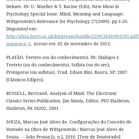
Debate. IN: U. Mueller & T. Racine (Eds), New Ideas in
Psychology Special Issue: Mind, Meaning and Language:
Wittgenstein’s Relevance for Psychology 27(2009). pp.1-26.
Disponível em:
http://uhra.herts.ac.uk/bitstream/handle/2299/3838/903295.pdf
sequence=1
. Acesso em: 02 de novembro de 2013.
PLATÃO. Teeteto (ou do conhecimento). IN: Dialógos I:
Teeteto (ou do conhecimento), Sofista (ou do ser),
Protágoras (ou sofistas). Trad. Edson Bini. Bauru, SP: 2007.
[Clássicos Edipro].
RUSSELL, Bertrand. Analysis of Mind. The Electronic
Classics Series Publication, Jim Manis, Editor, PSU-Hazleton,
Hazleton, PA 18202, 2001.
SOUZA, Marcus José Alves de. Configurações do Conceito de
Vontade na Obra de Wittgenstein / Marcus José Alves de
Souza. - - João Pessoa:[s. n.], 2010. [Tese de Doutorado]