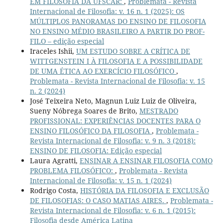
EM FILOSOFIA DA UFSCAR:
,
Problemata - Revista
Internacional de Filosofia: v. 16 n. 1 (2025): OS
MÚLTIPLOS PANORAMAS DO ENSINO DE FILOSOFIA
NO ENSINO MÉDIO BRASILEIRO A PARTIR DO PROF-
FILO – edição especial
Iraceles Ishii,
UM ESTUDO SOBRE A CRÍTICA DE
WITTGENSTEIN I À FILOSOFIA E A POSSIBILIDADE
DE UMA ÉTICA AO EXERCÍCIO FILOSÓFICO
,
Problemata - Revista Internacional de Filosofia: v. 15
n. 2 (2024)
José Teixeira Neto, Magnun Luiz Luiz de Oliveira,
Sueny Nóbrega Soares de Brito,
MESTRADO
PROFISSIONAL: EXPERIÊNCIAS DOCENTES PARA O
ENSINO FILOSÓFICO DA FILOSOFIA
,
Problemata -
Revista Internacional de Filosofia: v. 9 n. 3 (2018):
ENSINO DE FILOSOFIA: Edição especial
Laura Agratti,
ENSINAR A ENSINAR FILOSOFIA COMO
PROBLEMA FILOSÓFICO:
,
Problemata - Revista
Internacional de Filosofia: v. 15 n. 1 (2024)
Rodrigo Costa,
HISTÓRIA DA FILOSOFIA E EXCLUSÃO
DE FILOSOFIAS: O CASO MATIAS AIRES.
,
Problemata -
Revista Internacional de Filosofia: v. 6 n. 1 (2015):
Filosofia desde América Latina