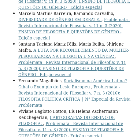
de Filosofia: v. 11 n. 3 (2020): ENSINO DE FILOSOFIA E
QUESTÕES DE GÊNERO - Edição especial
Marcelo Martins Barreira, Ramando Carvalho,
DIVERSIDADE DE GÊNERO EM DEBATE:
,
Problemata -
Revista Internacional de Filosofia: v. 11 n. 3 (2020):
ENSINO DE FILOSOFIA E QUESTÕES DE GÊNERO -
Edição especial
Santana Taciana Mariz Félix, Maria Reilta, Shirlene
Mafra,
A LUTA POR RECONHECIMENTO DA MULHER-
PESQUISADORA NA FILOSOFIA E NA CIÊNCIA:
,
Problemata - Revista Internacional de Filosofia: v. 11
n. 3 (2020): ENSINO DE FILOSOFIA E QUESTÕES DE
GÊNERO - Edição especial
Fernando Magalhães,
Socialismo na América Latina?
Olhai o Exemplo do Leste Europeu
,
Problemata -
Revista Internacional de Filosofia: v. 7 n. 3 (2016):
FILOSOFIA POLÍTICA CRÍTICA | N° Especial da Revista
Problemata
Viviane Bagiotto Botton, Lis Helena Aschermann
Keuchegerian,
CARTOGRAFIAS DO ENSINO DE
FILOSOFIA:
,
Problemata - Revista Internacional de
Filosofia: v. 11 n. 3 (2020): ENSINO DE FILOSOFIA E
QUESTÕES DE GÊNERO - Edição especial