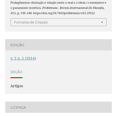
Prolegômenos: distinção e relação entre o real e o ideal / o normativo e
o puramente teorético.
Problemata - Revista Internacional De Filosofia
,
5
(1), p. 130–148. https://doi.org/10.7443/problemata.v5i1.19122
Fomatos de Citação
EDIÇÃO
v. 5 n. 1 (2014)
SEÇÃO
Artigos
LICENÇA