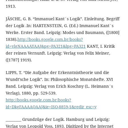
1913.
JÄSCHE, G. B. “Immanuel Kant´s Logik”. Einleitung. Begriff
der Logik .In: HARTENSTEIN, G. (Ed.) Immanuel Kant´s
Werke. Erster Band. Leipzig: Modes und Baumann, ([1800]
1838).
http://books.google.com.br/books?
id=vlgNAAAAYAAJ&pg=PA321&lpg=PA321
KANT, I. Kritik
der reinen Vernunft. Leipzig: Verlag von Felix Meiner,
([1787] 1919).
LIPPS, T. “Die Aufgabe der Erkenntnistheorie und die
Wundt’sche Logik”. In: Philosophische Monatshefte. XVI
Band. Leipzig: Verlag von Erich Koschny (L. Heimann´s
Verlag), 1880, pp. 529-539.
http://books.google.com.br/books?
id=DkgFAAAAQAAJ&ie=ISO-8859-1&redir_esc=y
_________ Grundzüge der Logik. Hamburg und Leipzig:
Verlag von Leopold Voss, 1893. Digitized by the Internet