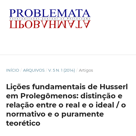
INÍCIO
/
ARQUIVOS
/
V. 5 N. 1 (2014)
/
Artigos
Lições fundamentais de Husserl
em Prolegômenos: distinção e
relação entre o real e o ideal / o
normativo e o puramente
teorético