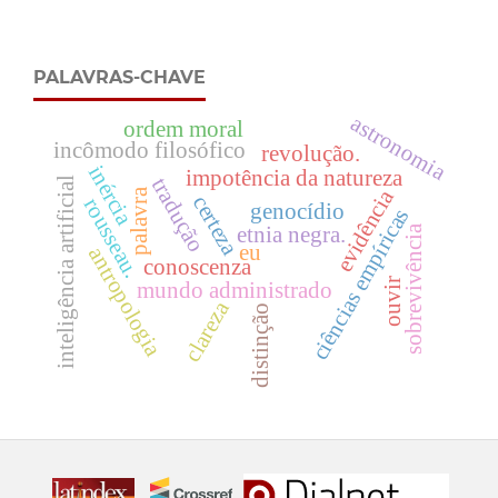
PALAVRAS-CHAVE
astronomia
ordem moral
incômodo filosófico
revolução.
inércia
impotência da natureza
tradução
inteligência artificial
evidência
palavra
certeza
rousseau.
genocídio
ciências empíricas
etnia negra.
sobrevivência
eu
antropologia
conoscenza
ouvir
mundo administrado
clareza
distinção