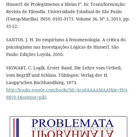
Husserl: de Prolegômenos a Ideias I”. In: Trans/form/ação:
Revista de Filosofia. Universidade Estadual de São Paulo
(Unesp/Marília). INSS: 0101-3173. Volume 36, Nº 3, 2013, pp.
35-52.
SANTOS, J. H. Do empirismo à fenomenologia. A crítica do
psicologismo nas Investigações Lógicas de Husserl. São
Paulo: Edições Loyola, 2010.
SIGWART, C. Logik. Erster Band. Die Lehre vom Urtheil,
vom Begriff und Schluss. Tübingen: Verlag der H.
Laupp’schen Buchhandlung, 1873.
http://books.google.com/books?id=Aco0AAAAMAAJ&ie=ISO-
8859-1&output=pdf
.