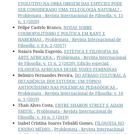
EVOLUTIVO NA OBRA ORIGEM DAS ESPÉCIES PODE
SER CONSIDERADO UMA TELEOLOGIA NATURAL?
,
Problemata - Revista Internacional de Filosofia: v. 11
n. 1 (2020)
Felipe Castelo Branco,
NOTAS SOBRE
COSMOPOLITISMO E POLÍTICA EM KANT E
HABERMAS
,
Problemata - Revista Internacional de
Filosofia: v. 8 n. 2 (2017)
Naiara Paula Eugenio,
ESTÉTICA E FILOSOFIA DA
ARTE AFRICANA:
,
Problemata - Revista Internacional
de Filosofia: v. 11 n. 2 (2020): Edição especial:
FILOSOFIA AFRICANA DESDE VOZES FEMININAS
Belmiro Fernandes Pereira,
DO ATRASO CULTURAL À
DECADÊNCIA DOS ESTUDOS: UM TÓPICO
ANTIQUÍSSIMO NAS POLÉMICAS PEDAGÓGICAS
,
Problemata - Revista Internacional de Filosofia: v. 10
n. 1 (2019)
Thais Alves Costa,
ENTRE SHARON STREET E ADAM
SMITH:
,
Problemata - Revista Internacional de
Filosofia: v. 10 n. 5 (2019)
Isabel Cristina Soares Tebaldi Gomes,
FILOSOFIA NO
ENSINO MÉDIO:
,
Problemata - Revista Internacional