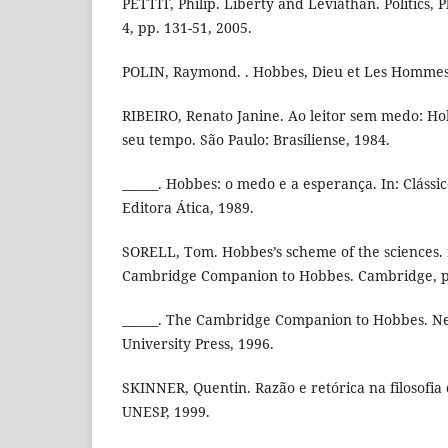
PETTIT, Philip. Liberty and Leviathan. Politics,
4, pp. 131-51, 2005.
POLIN, Raymond. . Hobbes, Dieu et Les Hommes. P
RIBEIRO, Renato Janine. Ao leitor sem medo: H
seu tempo. São Paulo: Brasiliense, 1984.
______. Hobbes: o medo e a esperança. In: Clássico
Editora Ática, 1989.
SORELL, Tom. Hobbes’s scheme of the sciences. in
Cambridge Companion to Hobbes. Cambridge, pp
______. The Cambridge Companion to Hobbes. N
University Press, 1996.
SKINNER, Quentin. Razão e retórica na filosofia
UNESP, 1999.