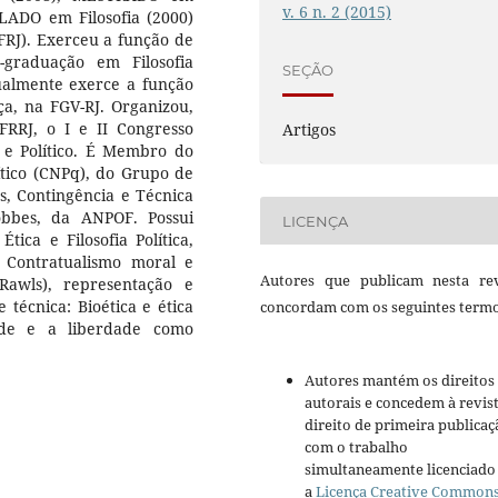
v. 6 n. 2 (2015)
LADO em Filosofia (2000)
FRJ). Exerceu a função de
graduação em Filosofia
SEÇÃO
ualmente exerce a função
iça, na FGV-RJ. Organizou,
RRJ, o I e II Congresso
Artigos
l e Político. É Membro do
ítico (CNPq), do Grupo de
s, Contingência e Técnica
bbes, da ANPOF. Possui
LICENÇA
tica e Filosofia Política,
 Contratualismo moral e
Autores que publicam nesta rev
Rawls), representação e
e técnica: Bioética e ética
concordam com os seguintes termo
ade e a liberdade como
Autores mantém os direitos
autorais e concedem à revis
direito de primeira publicaç
com o trabalho
simultaneamente licenciado
a
Licença Creative Common