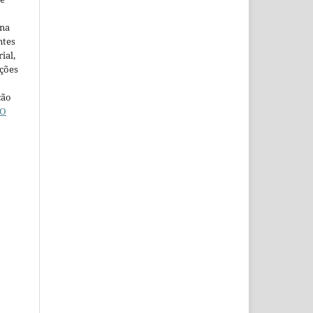
ina
ntes
ial,
ações
ção
O