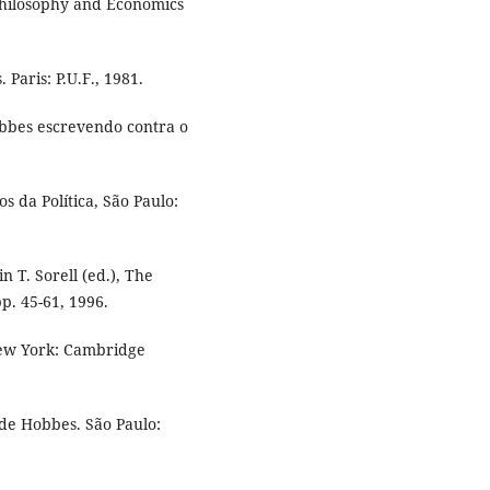
 Philosophy and Economics
aris: P.U.F., 1981.
obbes escrevendo contra o
s da Política, São Paulo:
 T. Sorell (ed.), The
. 45-61, 1996.
ew York: Cambridge
 de Hobbes. São Paulo: