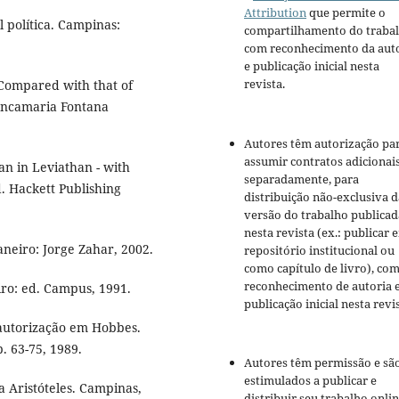
Attribution
que permite o
política. Campinas:
compartilhamento do traba
com reconhecimento da aut
e publicação inicial nesta
revista.
Compared with that of
iancamaria Fontana
Autores têm autorização pa
assumir contratos adicionai
n in Leviathan - with
separadamente, para
d. Hackett Publishing
distribuição não-exclusiva d
versão do trabalho publicad
nesta revista (ex.: publicar 
neiro: Jorge Zahar, 2002.
repositório institucional ou
como capítulo de livro), co
reconhecimento de autoria 
ro: ed. Campus, 1991.
publicação inicial nesta revis
autorização em Hobbes.
p. 63-75, 1989.
Autores têm permissão e sã
estimulados a publicar e
a Aristóteles. Campinas,
distribuir seu trabalho onli