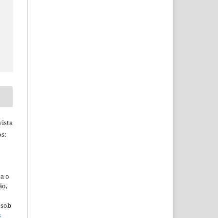
ista
s:
ta o
ão,
 sob
s