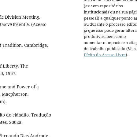
(ex.: em repositórios
institucionais ou na sua pág
ic Division Meeting,
pessoal) a qualquer ponto a
ou durante o processo editor
ta/cv/GreenCV. (Acesso
já que isso pode gerar alter
produtivas, bem como
aumentar o impacto e a cita
 Tradition, Cambridge,
do trabalho publicado (Veja
Efeito do Acesso Livre
).
f Liberty. The
63, 1967.
rme and Power of a
B. Macpherson.
an).
eito do cidadão. Tradução
tes, 2002a.
d. Fernando Dias Andrade.