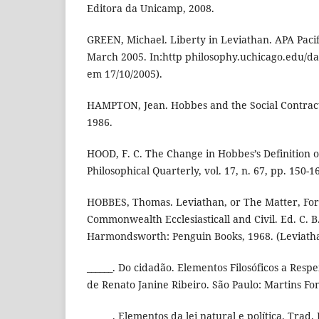
Editora da Unicamp, 2008.
GREEN, Michael. Liberty in Leviathan. APA Pacif
March 2005. In:http philosophy.uchicago.edu/da
em 17/10/2005).
HAMPTON, Jean. Hobbes and the Social Contract
1986.
HOOD, F. C. The Change in Hobbes’s Definition o
Philosophical Quarterly, vol. 17, n. 67, pp. 150-1
HOBBES, Thomas. Leviathan, or The Matter, Fo
Commonwealth Ecclesiasticall and Civil. Ed. C. 
Harmondsworth: Penguin Books, 1968. (Leviath
______. Do cidadão. Elementos Filosóficos a Resp
de Renato Janine Ribeiro. São Paulo: Martins Fon
______. Elementos da lei natural e política. Tra