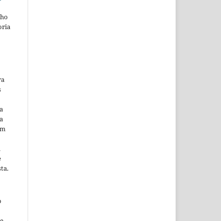
lho
oria
ra
s
a
a
em
m
e
ta.
o
ne