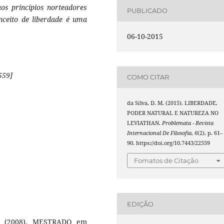
aos princípios norteadores
PUBLICADO
nceito de liberdade é uma
06-10-2015
559]
COMO CITAR
da Silva, D. M. (2015). LIBERDADE,
PODER NATURAL E NATUREZA NO
LEVIATHAN.
Problemata - Revista
Internacional De Filosofia
,
6
(2), p. 61–
90. https://doi.org/10.7443/22559
Fomatos de Citação
EDIÇÃO
S (2008), MESTRADO em