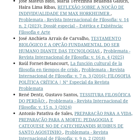
José Mateus Bido, Maria Terezinha Bellanda Galuch,
Haira Lima Ribas,
REFLEXÃO SOBRE A NOÇÃO DE
INDIVIDUALIDADE EM MAX HORKHEIMER
,
Problemata - Revista Internacional de Filosofia: v. 14
n. 2 (2023): Dossiê especial – Estética e Existência:
Filosofia e Arte
José Anchieta Arrais de Carvalho,
TESTAMENTO
BIOLÓGICO E A OPÇÃO FUNDAMENTAL DO SER
HUMANO DIANTE DAS TECNOLOGIAS
,
Problemata -
Revista Internacional de Filosofia: v. 16 n. 4 (2025)
Raúl Fornet-Betancourt,
La función cultural de la
filosofía en tiempos de crisis
,
Problemata - Revista
Internacional de Filosofia: v. 7 n. 3 (2016): FILOSOFIA
POLÍTICA CRÍTICA | N° Especial da Revista
Problemata
René Dentz, Gustavo Santos,
TESSITURA FILOSÓFICA
DO PERDÃO:
,
Problemata - Revista Internacional de
Filosofia: v. 15 n. 3 (2024)
Antonio Patativa de Sales,
PREPARAÇÃO PARA A VIDA,
PREPARAÇÃO PARA A MORTE: PEDAGOGIA E
CATEQUESE NO DE CATECHIZANDIS RUDIBUS DE
SANTO AGOSTINHO
,
Problemata - Revista
Internacional de Filosofia: v. 9 n. 2 (2018)