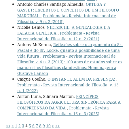
Antonio Charles Santiago Almeida,
ORTEGA Y
GASSET: EXCERTOS E CONCEITOS DE UM FILÓSOFO
MARGINAL
,
Problemata - Revista Internacional de
Filosofia: v. 9 n. 2 (2018)
Nicolle Lemos,
NIETZSCHE, A GENEALOGIA E A
FALÁCIA GENÉTICA
,
Problemata - Revista
Internacional de Filosofia: v. 12 n. 2 (2021)
Antony McKenna,
Reflexões sobre o argumento do Sr.
Pascal e do Sr. Locke, quanto à possibilidade de uma
vida futura
,
Problemata - Revista Internacional de
Filosofia: v. 4 n. 3 (2013): 100 anos de estudos sobre os
manuscritos filosóficos clandestinos: Homenagem a
Gustave Lanson
Caíque Coelho,
O INSTANTE ALÉM DA PRESENÇA:
,
Problemata - Revista Internacional de Filosofia: v. 13
n. 1 (2022)
Airton Luna, Silmara Marton,
PRINCÍPIOS
FILOSÓFICOS DA AGRICULTURA SINTRÓPICA PARA A
COMPREENSÃO DA VIDA
,
Problemata - Revista
Internacional de Filosofia: v. 16 n. 3 (2025)
<<
<
1
2
3
4
5
6
7
8
9
10
>
>>