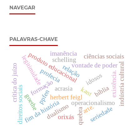
NAVEGAR
PALAVRAS-CHAVE
imanência
produto educacional
ciências sociais
legitimidade
schelling
indústria cultural
vontade de poder
crítica do juízo
relação
profecia
existência.
idosos
formação
bíblia
direitos sociais
acrasia
kant
ppfen
goethe
herbert feigl
fim da história
operacionalismo
dualismo
arte.
seriedade
quebra
orixás