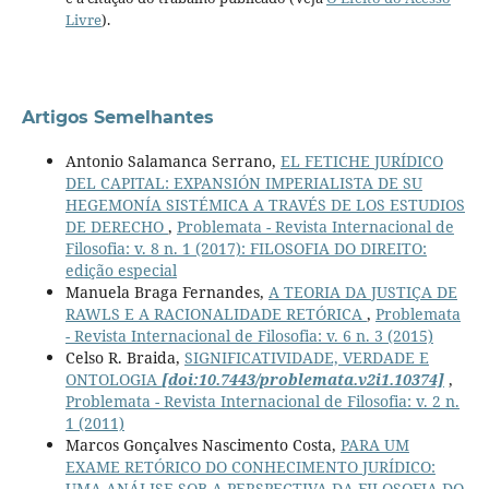
Livre
).
Artigos Semelhantes
Antonio Salamanca Serrano,
EL FETICHE JURÍDICO
DEL CAPITAL: EXPANSIÓN IMPERIALISTA DE SU
HEGEMONÍA SISTÉMICA A TRAVÉS DE LOS ESTUDIOS
DE DERECHO
,
Problemata - Revista Internacional de
Filosofia: v. 8 n. 1 (2017): FILOSOFIA DO DIREITO:
edição especial
Manuela Braga Fernandes,
A TEORIA DA JUSTIÇA DE
RAWLS E A RACIONALIDADE RETÓRICA
,
Problemata
- Revista Internacional de Filosofia: v. 6 n. 3 (2015)
Celso R. Braida,
SIGNIFICATIVIDADE, VERDADE E
ONTOLOGIA
[doi:10.7443/problemata.v2i1.10374]
,
Problemata - Revista Internacional de Filosofia: v. 2 n.
1 (2011)
Marcos Gonçalves Nascimento Costa,
PARA UM
EXAME RETÓRICO DO CONHECIMENTO JURÍDICO:
UMA ANÁLISE SOB A PERSPECTIVA DA FILOSOFIA DO