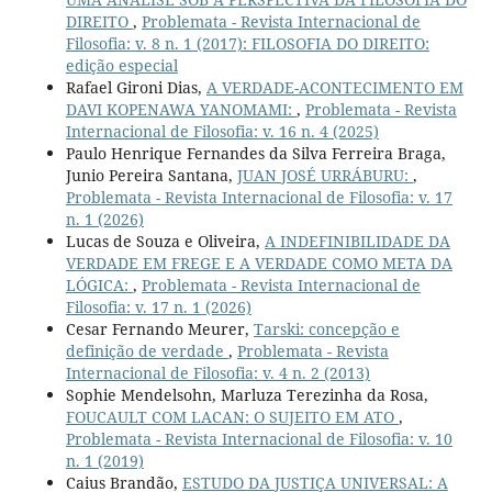
DIREITO
,
Problemata - Revista Internacional de
Filosofia: v. 8 n. 1 (2017): FILOSOFIA DO DIREITO:
edição especial
Rafael Gironi Dias,
A VERDADE-ACONTECIMENTO EM
DAVI KOPENAWA YANOMAMI:
,
Problemata - Revista
Internacional de Filosofia: v. 16 n. 4 (2025)
Paulo Henrique Fernandes da Silva Ferreira Braga,
Junio Pereira Santana,
JUAN JOSÉ URRÁBURU:
,
Problemata - Revista Internacional de Filosofia: v. 17
n. 1 (2026)
Lucas de Souza e Oliveira,
A INDEFINIBILIDADE DA
VERDADE EM FREGE E A VERDADE COMO META DA
LÓGICA:
,
Problemata - Revista Internacional de
Filosofia: v. 17 n. 1 (2026)
Cesar Fernando Meurer,
Tarski: concepção e
definição de verdade
,
Problemata - Revista
Internacional de Filosofia: v. 4 n. 2 (2013)
Sophie Mendelsohn, Marluza Terezinha da Rosa,
FOUCAULT COM LACAN: O SUJEITO EM ATO
,
Problemata - Revista Internacional de Filosofia: v. 10
n. 1 (2019)
Caius Brandão,
ESTUDO DA JUSTIÇA UNIVERSAL: A