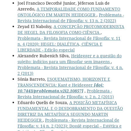
Joel Francisco Decothé Junior, Jéferson Luís de
Azeredo,
A TEMPORALIDADE COMO FUNDAMENTO
ONTOLÓGICO EM MARTIN HEIDEGGER
,
Problemata -
Revista Internacional de Filosofia: v. 13 n. 2 (2022)
Zeyad El Nabolsy,
A CONCEPÇÃO PROTOMODERNISTA
DE HEGEL DA FILOSOFIA COMO CIÊNCIA
,
Problemata - Revista Internacional de Filosofia: v. 11
n. 4 (2020): HEGEL: DIALÉTICA, CIÊNCIA E
LIBERDADE - Edição especial
Alexandre Rubenich Silva,
Heidegger e a questão do
sujeito: indícios para um filosofar sem imagens
,
Problemata - Revista Internacional de Filosofia: v. 4 n.
2 (2013)
Sônia Barreto,
ESQUEMATISMO, HORIZONTE E
TRANSCENDENCIA: Kant e Heidegger
[doi:
10.7443/problemata.v2i2.10857]
,
Problemata -
Revista Internacional de Filosofia: v. 2 n. 2 (2011)
Eduardo Quelis de Souza,
A POSIÇÃO METAFÍSICA
FUNDAMENTAL E O DESDOBRAMENTO DA QUESTÃO
DIRETRIZ DA METAFÍSICA SEGUNDO MARTIN
HEIDEGGER
,
Problemata - Revista Internacional de
Filosofia: v. 14 n. 2 (2023): Dossiê especial – Estética e