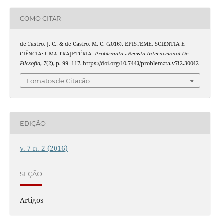
COMO CITAR
de Castro, J. C., & de Castro, M. C. (2016). EPISTEME, SCIENTIA E
CIÊNCIA: UMA TRAJETÓRIA.
Problemata - Revista Internacional De
Filosofia
,
7
(2), p. 99–117. https://doi.org/10.7443/problemata.v7i2.30042
Fomatos de Citação
EDIÇÃO
v. 7 n. 2 (2016)
SEÇÃO
Artigos