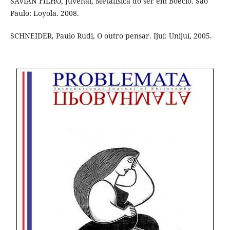
SAVIAN FILHO, Juvenal, Metafísica do ser em Boécio. São
Paulo: Loyola. 2008.
SCHNEIDER, Paulo Rudi, O outro pensar. Ijuí: Unijuí, 2005.