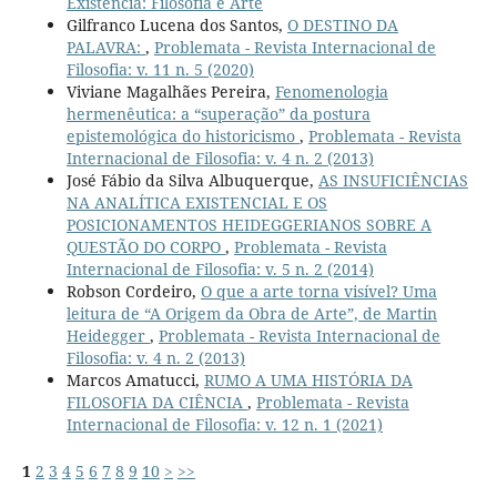
Existência: Filosofia e Arte
Gilfranco Lucena dos Santos,
O DESTINO DA
PALAVRA:
,
Problemata - Revista Internacional de
Filosofia: v. 11 n. 5 (2020)
Viviane Magalhães Pereira,
Fenomenologia
hermenêutica: a “superação” da postura
epistemológica do historicismo
,
Problemata - Revista
Internacional de Filosofia: v. 4 n. 2 (2013)
José Fábio da Silva Albuquerque,
AS INSUFICIÊNCIAS
NA ANALÍTICA EXISTENCIAL E OS
POSICIONAMENTOS HEIDEGGERIANOS SOBRE A
QUESTÃO DO CORPO
,
Problemata - Revista
Internacional de Filosofia: v. 5 n. 2 (2014)
Robson Cordeiro,
O que a arte torna visível? Uma
leitura de “A Origem da Obra de Arte”, de Martin
Heidegger
,
Problemata - Revista Internacional de
Filosofia: v. 4 n. 2 (2013)
Marcos Amatucci,
RUMO A UMA HISTÓRIA DA
FILOSOFIA DA CIÊNCIA
,
Problemata - Revista
Internacional de Filosofia: v. 12 n. 1 (2021)
1
2
3
4
5
6
7
8
9
10
>
>>