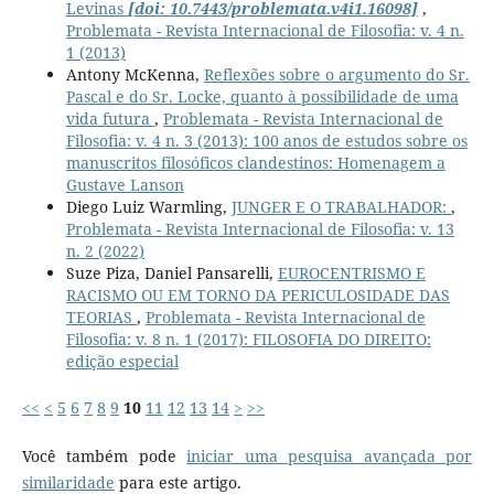
Levinas
[doi: 10.7443/problemata.v4i1.16098]
,
Problemata - Revista Internacional de Filosofia: v. 4 n.
1 (2013)
Antony McKenna,
Reflexões sobre o argumento do Sr.
Pascal e do Sr. Locke, quanto à possibilidade de uma
vida futura
,
Problemata - Revista Internacional de
Filosofia: v. 4 n. 3 (2013): 100 anos de estudos sobre os
manuscritos filosóficos clandestinos: Homenagem a
Gustave Lanson
Diego Luiz Warmling,
JUNGER E O TRABALHADOR:
,
Problemata - Revista Internacional de Filosofia: v. 13
n. 2 (2022)
Suze Piza, Daniel Pansarelli,
EUROCENTRISMO E
RACISMO OU EM TORNO DA PERICULOSIDADE DAS
TEORIAS
,
Problemata - Revista Internacional de
Filosofia: v. 8 n. 1 (2017): FILOSOFIA DO DIREITO:
edição especial
<<
<
5
6
7
8
9
10
11
12
13
14
>
>>
Você também pode
iniciar uma pesquisa avançada por
similaridade
para este artigo.