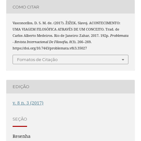
COMO CITAR
Vasconcellos, D. S. M. de. (2017). ŽIŽEK, Slavoj. ACONTECIMENTO:
UMA VIAGEM FILOSÓFICA ATRAVÉS DE UM CONCEITO. Trad. de
Carlos Alberto Medeiros. Rio de Janeiro: Zahar, 2017. 192p.
Problemata
- Revista Internacional De Filosofia
,
8
(3), 266–269.
https://doi.org/10.7443/problemata.v8i3.35027
Fomatos de Citação
EDIÇÃO
v. 8 n. 3 (2017)
SEÇÃO
Resenha