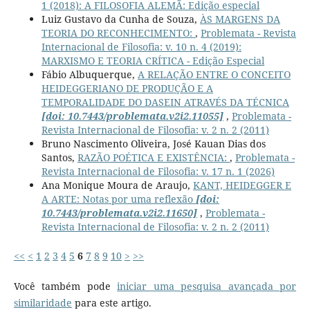
1 (2018): A FILOSOFIA ALEMÃ: Edição especial
Luiz Gustavo da Cunha de Souza,
ÀS MARGENS DA
TEORIA DO RECONHECIMENTO:
,
Problemata - Revista
Internacional de Filosofia: v. 10 n. 4 (2019):
MARXISMO E TEORIA CRÍTICA - Edição Especial
Fábio Albuquerque,
A RELAÇÃO ENTRE O CONCEITO
HEIDEGGERIANO DE PRODUÇÃO E A
TEMPORALIDADE DO DASEIN ATRAVÉS DA TÉCNICA
[doi: 10.7443/problemata.v2i2.11055]
,
Problemata -
Revista Internacional de Filosofia: v. 2 n. 2 (2011)
Bruno Nascimento Oliveira, José Kauan Dias dos
Santos,
RAZÃO POÉTICA E EXISTÊNCIA:
,
Problemata -
Revista Internacional de Filosofia: v. 17 n. 1 (2026)
Ana Monique Moura de Araujo,
KANT, HEIDEGGER E
A ARTE: Notas por uma reflexão
[doi:
10.7443/problemata.v2i2.11650]
,
Problemata -
Revista Internacional de Filosofia: v. 2 n. 2 (2011)
<<
<
1
2
3
4
5
6
7
8
9
10
>
>>
Você também pode
iniciar uma pesquisa avançada por
similaridade
para este artigo.