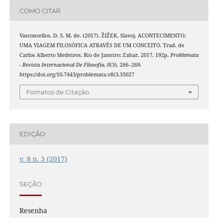
COMO CITAR
Vasconcellos, D. S. M. de. (2017). ŽIŽEK, Slavoj. ACONTECIMENTO:
UMA VIAGEM FILOSÓFICA ATRAVÉS DE UM CONCEITO. Trad. de
Carlos Alberto Medeiros. Rio de Janeiro: Zahar, 2017. 192p.
Problemata
- Revista Internacional De Filosofia
,
8
(3), 266–269.
https://doi.org/10.7443/problemata.v8i3.35027
Fomatos de Citação
EDIÇÃO
v. 8 n. 3 (2017)
SEÇÃO
Resenha