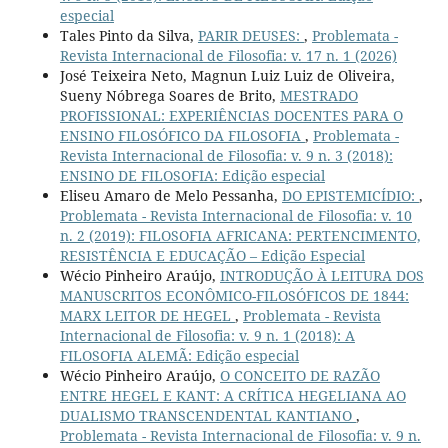
especial
Tales Pinto da Silva,
PARIR DEUSES:
,
Problemata -
Revista Internacional de Filosofia: v. 17 n. 1 (2026)
José Teixeira Neto, Magnun Luiz Luiz de Oliveira,
Sueny Nóbrega Soares de Brito,
MESTRADO
PROFISSIONAL: EXPERIÊNCIAS DOCENTES PARA O
ENSINO FILOSÓFICO DA FILOSOFIA
,
Problemata -
Revista Internacional de Filosofia: v. 9 n. 3 (2018):
ENSINO DE FILOSOFIA: Edição especial
Eliseu Amaro de Melo Pessanha,
DO EPISTEMICÍDIO:
,
Problemata - Revista Internacional de Filosofia: v. 10
n. 2 (2019): FILOSOFIA AFRICANA: PERTENCIMENTO,
RESISTÊNCIA E EDUCAÇÃO – Edição Especial
Wécio Pinheiro Araújo,
INTRODUÇÃO À LEITURA DOS
MANUSCRITOS ECONÔMICO-FILOSÓFICOS DE 1844:
MARX LEITOR DE HEGEL
,
Problemata - Revista
Internacional de Filosofia: v. 9 n. 1 (2018): A
FILOSOFIA ALEMÃ: Edição especial
Wécio Pinheiro Araújo,
O CONCEITO DE RAZÃO
ENTRE HEGEL E KANT: A CRÍTICA HEGELIANA AO
DUALISMO TRANSCENDENTAL KANTIANO
,
Problemata - Revista Internacional de Filosofia: v. 9 n.