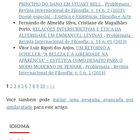
PRINCÍPIO DO DANO EM STUART MILL
,
Problemata -
Revista Internacional de Filosofia: v. 14 n. 2 (2023):
Dossiê especial – Estética e Existência: Filosofia e Arte
Fernando de Almeida Silva, Cristiane de Magalhães
Porto,
RELAÇÕES INTERSUBJETIVAS E ÉTICA DA
ALTERIDADE EM EMMANUEL LÉVINAS
,
Problemata -
Revista Internacional de Filosofia: v. 14 n. 01 (2023)
Vitor Luiz Rigoti dos Anjos,
UM RETORNO A
SCHILLER: “A BELEZA É A LIBERDADE NA
APARÊNCIA” – ESTÉTICA COMO DESAFIO PARA O
MODO MODERNO DE PENSAR
,
Problemata - Revista
Internacional de Filosofia: v. 5 n. 2 (2014)
1
2
3
4
5
6
7
8
9
10
>
>>
Você também pode
iniciar uma pesquisa avançada por
similaridade
para este artigo.
IDIOMA