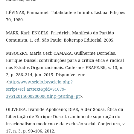
LÉVINAS, Emmanuel. Totalidade e Infinito. Lisboa: Edições
70, 1980.
MARX, Karl; ENGELS, Friedrich. Manifesto do Partido
Comunista. 1. ed. São Paulo: Boitempo Editorial, 2005.
MISOCZKY, Maria Ceci; CAMARA, Guilherme Dornelas.
Enrique Dussel: contribuições para a crítica ética e radical
nos Estudos Organizacionais. Cadernos EBAPE.BR, v. 13, n.
2, p. 286–314, jun. 2015. Disponível em:
<
http://www.scielo.br/scielo.php?
script=sci_arttext&pid=S1679-
39512015000200006&lng=pt&tlng=pt
>.
OLIVEIRA, Ivanilde Apoliceno; DIAS, Alder Sousa. Ética da
Libertação de Enrique Dussel: caminho de superação do
irracionalismo moderno e da exclusão social. Conjectura, v.
17, n. 3, p. 90–106, 2012.