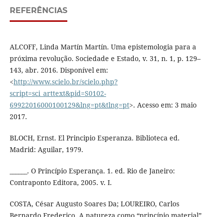
REFERÊNCIAS
ALCOFF, Linda Martín Martín. Uma epistemologia para a
próxima revolução. Sociedade e Estado, v. 31, n. 1, p. 129–
143, abr. 2016. Disponível em:
<
http://www.scielo.br/scielo.php?
script=sci_arttext&pid=S0102-
69922016000100129&lng=pt&tlng=pt
>. Acesso em: 3 maio
2017.
BLOCH, Ernst. El Principio Esperanza. Biblioteca ed.
Madrid: Aguilar, 1979.
______. O Princípio Esperança. 1. ed. Rio de Janeiro:
Contraponto Editora, 2005. v. I.
COSTA, César Augusto Soares Da; LOUREIRO, Carlos
Bernardo Frederico. A natureza como “princípio material”