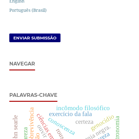
English
Português (Brasil)
ENVIAR SUBMISSÃO
NAVEGAR
PALAVRAS-CHAVE
incômodo filosófico
sobrevivência
exercício da fala
ciências empíricas
genocídio
john searle
conoscenza
astronomia
certeza
etnia negra.
ouvir
clareza