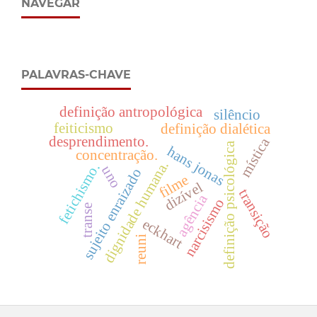
NAVEGAR
PALAVRAS-CHAVE
definição antropológica
silêncio
feiticismo
definição dialética
desprendimento.
mística
definição psicológica
hans jonas
concentração.
dignidade humana.
fetichismo.
uno
sujeito enraizado
filme
dizível
transição
agência
narcisismo
transe
eckhart
reuni