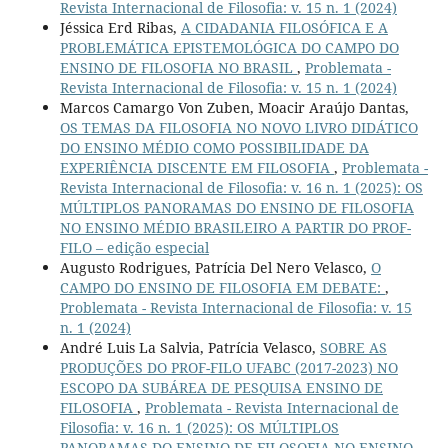
Revista Internacional de Filosofia: v. 15 n. 1 (2024)
Jéssica Erd Ribas,
A CIDADANIA FILOSÓFICA E A
PROBLEMÁTICA EPISTEMOLÓGICA DO CAMPO DO
ENSINO DE FILOSOFIA NO BRASIL
,
Problemata -
Revista Internacional de Filosofia: v. 15 n. 1 (2024)
Marcos Camargo Von Zuben, Moacir Araújo Dantas,
OS TEMAS DA FILOSOFIA NO NOVO LIVRO DIDÁTICO
DO ENSINO MÉDIO COMO POSSIBILIDADE DA
EXPERIÊNCIA DISCENTE EM FILOSOFIA
,
Problemata -
Revista Internacional de Filosofia: v. 16 n. 1 (2025): OS
MÚLTIPLOS PANORAMAS DO ENSINO DE FILOSOFIA
NO ENSINO MÉDIO BRASILEIRO A PARTIR DO PROF-
FILO – edição especial
Augusto Rodrigues, Patrícia Del Nero Velasco,
O
CAMPO DO ENSINO DE FILOSOFIA EM DEBATE:
,
Problemata - Revista Internacional de Filosofia: v. 15
n. 1 (2024)
André Luis La Salvia, Patrícia Velasco,
SOBRE AS
PRODUÇÕES DO PROF-FILO UFABC (2017-2023) NO
ESCOPO DA SUBÁREA DE PESQUISA ENSINO DE
FILOSOFIA
,
Problemata - Revista Internacional de
Filosofia: v. 16 n. 1 (2025): OS MÚLTIPLOS
PANORAMAS DO ENSINO DE FILOSOFIA NO ENSINO