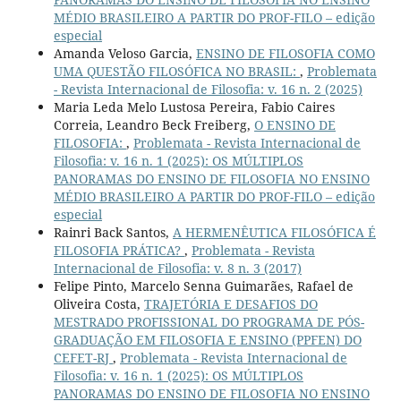
MÉDIO BRASILEIRO A PARTIR DO PROF-FILO – edição
especial
Amanda Veloso Garcia,
ENSINO DE FILOSOFIA COMO
UMA QUESTÃO FILOSÓFICA NO BRASIL:
,
Problemata
- Revista Internacional de Filosofia: v. 16 n. 2 (2025)
Maria Leda Melo Lustosa Pereira, Fabio Caires
Correia, Leandro Beck Freiberg,
O ENSINO DE
FILOSOFIA:
,
Problemata - Revista Internacional de
Filosofia: v. 16 n. 1 (2025): OS MÚLTIPLOS
PANORAMAS DO ENSINO DE FILOSOFIA NO ENSINO
MÉDIO BRASILEIRO A PARTIR DO PROF-FILO – edição
especial
Rainri Back Santos,
A HERMENÊUTICA FILOSÓFICA É
FILOSOFIA PRÁTICA?
,
Problemata - Revista
Internacional de Filosofia: v. 8 n. 3 (2017)
Felipe Pinto, Marcelo Senna Guimarães, Rafael de
Oliveira Costa,
TRAJETÓRIA E DESAFIOS DO
MESTRADO PROFISSIONAL DO PROGRAMA DE PÓS-
GRADUAÇÃO EM FILOSOFIA E ENSINO (PPFEN) DO
CEFET-RJ
,
Problemata - Revista Internacional de
Filosofia: v. 16 n. 1 (2025): OS MÚLTIPLOS
PANORAMAS DO ENSINO DE FILOSOFIA NO ENSINO