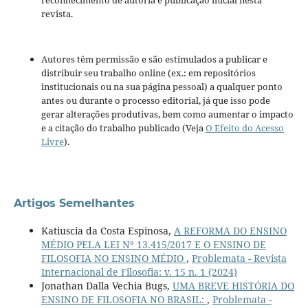
reconhecimento de autoria e publicação inicial nesta
revista.
Autores têm permissão e são estimulados a publicar e
distribuir seu trabalho online (ex.: em repositórios
institucionais ou na sua página pessoal) a qualquer ponto
antes ou durante o processo editorial, já que isso pode
gerar alterações produtivas, bem como aumentar o impacto
e a citação do trabalho publicado (Veja
O Efeito do Acesso
Livre
).
Artigos Semelhantes
Katiuscia da Costa Espinosa,
A REFORMA DO ENSINO
MÉDIO PELA LEI Nº 13.415/2017 E O ENSINO DE
FILOSOFIA NO ENSINO MÉDIO
,
Problemata - Revista
Internacional de Filosofia: v. 15 n. 1 (2024)
Jonathan Dalla Vechia Bugs,
UMA BREVE HISTÓRIA DO
ENSINO DE FILOSOFIA NO BRASIL:
,
Problemata -