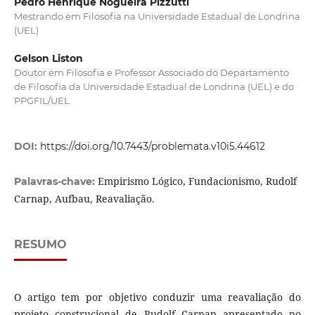
Pedro Henrique Nogueira Pizzutti
Mestrando em Filosofia na Universidade Estadual de Londrina
(UEL)
Gelson Liston
Doutor em Filosofia e Professor Associado do Departamento
de Filosofia da Universidade Estadual de Londrina (UEL) e do
PPGFIL/UEL
DOI:
https://doi.org/10.7443/problemata.v10i5.44612
Empirismo Lógico, Fundacionismo, Rudolf
Palavras-chave:
Carnap, Aufbau, Reavaliação.
RESUMO
O artigo tem por objetivo conduzir uma reavaliação do
projeto construcional de Rudolf Carnap apresentado no