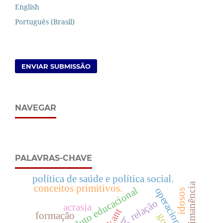
English
Português (Brasil)
ENVIAR SUBMISSÃO
NAVEGAR
PALAVRAS-CHAVE
política de saúde e política social.
imanência
conceitos primitivos.
produto educacional
operacionalismo
idosos
relação
acrasia
kant
formação