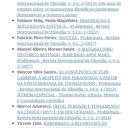
Internacional de Filosofia: v. 4 n. 3 (2013): 100 anos de
estudos sobre os manuscritos filosóficos clandestinos:
Homenagem a Gustave Lanson
Fabiano Veliq, Paula Magalhães,
IMAGINAÇÃO E
REFLEXÃO NA ESTÉTICA:
,
Problemata - Revista
Internacional de Filosofia: v. 13 n. 3 (2022)
Fabrício Pires Fortes,
VAGUEZA
,
Problemata - Revista
Internacional de Filosofia: v. 8 n. 2 (2017)
Manoel Ribeiro Moraes Junior,
O MATERIALISMO
HISTÓRICO REVISADO. HABERMAS APÓS MARX
,
Problemata - Revista Internacional de Filosofia: v. 8 n.
2 (2017)
Maycon Silva Santos,
AS CONCEPÇÕES DE JEAN
LADRIÈRE A RESPEITO DOS PARADIGMAS A PARTIR
DA EPISTEMOLOGIA DE THOMAS KUHN
,
Problemata
- Revista Internacional de Filosofia: v. 14 n. 4 (2023):
NÚMERO ESPECIAL - Thomas Kuhn: Ciência, História
e Comunidade Científica
Marcos Amatucci,
FREGE: VERDADE E PENSAMENTO
NA LÓGICA (1897) E EM DER GEDANKE
,
Problemata -
Revista Internacional de Filosofia: v. 5 n. 2 (2014)
Vicente Zatti,
HABERMAS E A RECONSTRUÇÃO