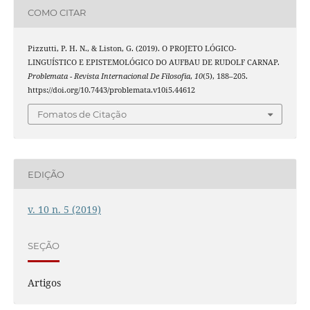
COMO CITAR
Pizzutti, P. H. N., & Liston, G. (2019). O PROJETO LÓGICO-
LINGUÍSTICO E EPISTEMOLÓGICO DO AUFBAU DE RUDOLF CARNAP.
Problemata - Revista Internacional De Filosofia
,
10
(5), 188–205.
https://doi.org/10.7443/problemata.v10i5.44612
Fomatos de Citação
EDIÇÃO
v. 10 n. 5 (2019)
SEÇÃO
Artigos