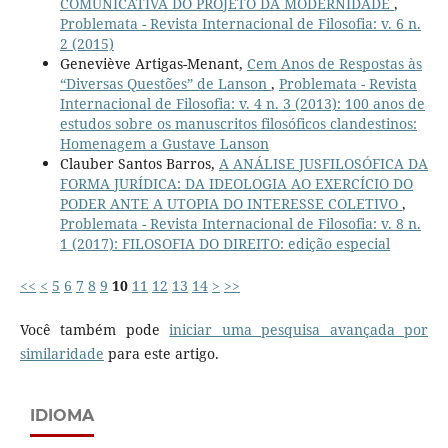
COMUNICATIVA DO PROJETO DA MODERNIDADE
,
Problemata - Revista Internacional de Filosofia: v. 6 n.
2 (2015)
Geneviève Artigas-Menant,
Cem Anos de Respostas às
“Diversas Questões” de Lanson
,
Problemata - Revista
Internacional de Filosofia: v. 4 n. 3 (2013): 100 anos de
estudos sobre os manuscritos filosóficos clandestinos:
Homenagem a Gustave Lanson
Clauber Santos Barros,
A ANÁLISE JUSFILOSÓFICA DA
FORMA JURÍDICA: DA IDEOLOGIA AO EXERCÍCIO DO
PODER ANTE A UTOPIA DO INTERESSE COLETIVO
,
Problemata - Revista Internacional de Filosofia: v. 8 n.
1 (2017): FILOSOFIA DO DIREITO: edição especial
<<
<
5
6
7
8
9
10
11
12
13
14
>
>>
Você também pode
iniciar uma pesquisa avançada por
similaridade
para este artigo.
IDIOMA