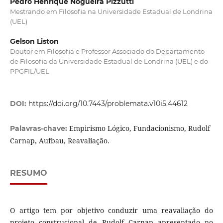
Pedro Henrique Nogueira Pizzutti
Mestrando em Filosofia na Universidade Estadual de Londrina
(UEL)
Gelson Liston
Doutor em Filosofia e Professor Associado do Departamento
de Filosofia da Universidade Estadual de Londrina (UEL) e do
PPGFIL/UEL
DOI:
https://doi.org/10.7443/problemata.v10i5.44612
Empirismo Lógico, Fundacionismo, Rudolf
Palavras-chave:
Carnap, Aufbau, Reavaliação.
RESUMO
O artigo tem por objetivo conduzir uma reavaliação do
projeto construcional de Rudolf Carnap apresentado no