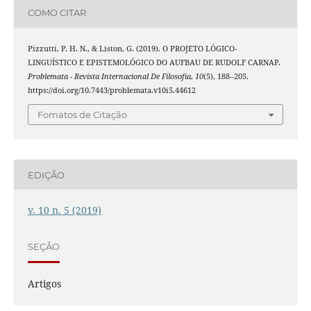
COMO CITAR
Pizzutti, P. H. N., & Liston, G. (2019). O PROJETO LÓGICO-
LINGUÍSTICO E EPISTEMOLÓGICO DO AUFBAU DE RUDOLF CARNAP.
Problemata - Revista Internacional De Filosofia
,
10
(5), 188–205.
https://doi.org/10.7443/problemata.v10i5.44612
Fomatos de Citação
EDIÇÃO
v. 10 n. 5 (2019)
SEÇÃO
Artigos