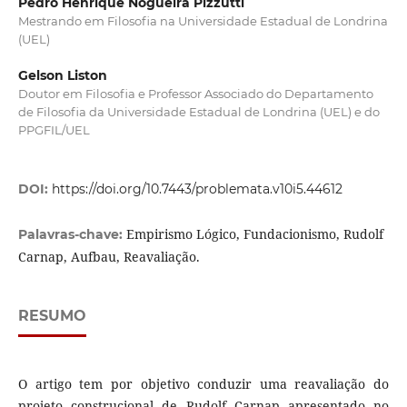
Pedro Henrique Nogueira Pizzutti
Mestrando em Filosofia na Universidade Estadual de Londrina
(UEL)
Gelson Liston
Doutor em Filosofia e Professor Associado do Departamento
de Filosofia da Universidade Estadual de Londrina (UEL) e do
PPGFIL/UEL
DOI:
https://doi.org/10.7443/problemata.v10i5.44612
Empirismo Lógico, Fundacionismo, Rudolf
Palavras-chave:
Carnap, Aufbau, Reavaliação.
RESUMO
O artigo tem por objetivo conduzir uma reavaliação do
projeto construcional de Rudolf Carnap apresentado no