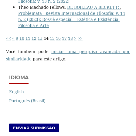
Filosofia: v. 13 n. 2 (2022)
Theo Machado Fellows,
DE BOILEAU A BECKETT:
,
Problemata - Revista Internacional de Filosofia: v. 14
n. 2 (2023): Dossiê especial – Estética e Existência:
Filosofia e Arte
<<
<
9
10
11
12
13
14
15
16
17
18
>
>>
Você também pode
iniciar uma pesquisa avançada por
similaridade
para este artigo.
IDIOMA
English
Português (Brasil)
ENVIAR SUBMISSÃO