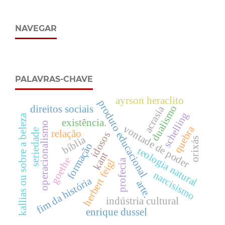
NAVEGAR
PALAVRAS-CHAVE
ayrson heraclito
produto educacional
dualismo
direitos sociais
acrasia
schelling
kallias ou sobre a beleza
existência.
operacionalismo
vontade de poder
quebra
seriedade
relação
idosos
bíblia
orixás
formação
teologia natural
kant
goethe
herbert feigl
profecia
narcisismo
fim da história
arte.
indústria cultural
enrique dussel