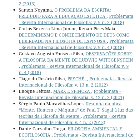
2 (2013)
Samon Noyama,
O PROBLEMA DA ESCRITA:
PRELÚDIO PARA A EDUCAÇÃO ESTÉTICA
,
Problemata
- Revista Internacional de Filosofia: v. 9 n. 2 (2018)
Carlos Bezerra Lima Júnior, Renan Pires Maia,
DETERMINISMO E CONHECIMENTO DE DEUS COMO
LIBERDADE NA FILOSOFIA DE ESPINOSA
,
Problemata
- Revista Internacional de Filosofia: v. 9 n. 4 (2018)
Gustavo Augusto Fonseca Silva,
OBSERVAÇÕES SOBRE
A FILOSOFIA DA MENTE DE LUDWIG WITTGENSTEIN
,
Problemata - Revista Internacional de Filosofia: v. 9
n. 4 (2018)
Tiago do Rosário Silva,
PSYCHÉ:
,
Problemata - Revista
Internacional de Filosofia: v. 13 n. 2 (2022)
Enoque Feitosa,
MARX E SPINOZA
,
Problemata -
Revista Internacional de Filosofia: v. 12 n. 2 (2021)
Sérgio Paulo Maravilhas-Lopes,
Resenha da obra
“Mente, Homem e Máquina” de Paul T. Sagal à luz das
teorias da Filosofia da Mente
,
Problemata - Revista
Internacional de Filosofia: v. 4 n. 2 (2013)
Dante Carvalho Targa,
FILOSOFIA AMBIENTAL E
ECOFILOSOFIA
,
Problemata - Revista Internacional de