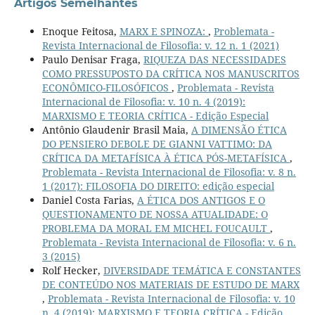
Artigos Semelhantes
Enoque Feitosa,
MARX E SPINOZA:
,
Problemata -
Revista Internacional de Filosofia: v. 12 n. 1 (2021)
Paulo Denisar Fraga,
RIQUEZA DAS NECESSIDADES
COMO PRESSUPOSTO DA CRÍTICA NOS MANUSCRITOS
ECONÔMICO-FILOSÓFICOS
,
Problemata - Revista
Internacional de Filosofia: v. 10 n. 4 (2019):
MARXISMO E TEORIA CRÍTICA - Edição Especial
Antônio Glaudenir Brasil Maia,
A DIMENSÃO ÉTICA
DO PENSIERO DEBOLE DE GIANNI VATTIMO: DA
CRÍTICA DA METAFÍSICA À ÉTICA PÓS-METAFÍSICA
,
Problemata - Revista Internacional de Filosofia: v. 8 n.
1 (2017): FILOSOFIA DO DIREITO: edição especial
Daniel Costa Farias,
A ÉTICA DOS ANTIGOS E O
QUESTIONAMENTO DE NOSSA ATUALIDADE: O
PROBLEMA DA MORAL EM MICHEL FOUCAULT
,
Problemata - Revista Internacional de Filosofia: v. 6 n.
3 (2015)
Rolf Hecker,
DIVERSIDADE TEMÁTICA E CONSTANTES
DE CONTEÚDO NOS MATERIAIS DE ESTUDO DE MARX
,
Problemata - Revista Internacional de Filosofia: v. 10
n. 4 (2019): MARXISMO E TEORIA CRÍTICA - Edição