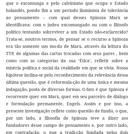
que o excomunga e pelo calvinismo que ocupa o Estado
holandês, pondo fim a um período iluminista de tolerância
ao pensamento – com qual desses Spinoza Marx se
identificava: com o judeu excomungado ou com o filósofo
político tentando sobreviver a um Estado não-esclarecido?
Trata-se, noutros termos, de pensar se o recurso a Spinoza
era tão somente um mo-do de Marx, através da leitura do
TTP, de algumas das cartas trocadas com seus pares , bem
como com as categorias da sua ‘Ética’, refletir sobre a
miséria política e social da realidade em que se vivia. Nossa
hipótese inclina-se pelo reconhecimento da relevância dessa
última questão, que é reformula-ção de uma única e mesma
indagação, posta de diversas formas. O fato é que Spinoza é
recorrente quer em Marx, quer em seu parceiro de diálogo
e formulação permanente, Engels. Assim e por isso, a
presente investigação reflete como questão de fundo, o que,
por um lado, a filosofia de Spinoza teve a dizer aos
fundadores desse campo de pensamento e, por outro lado,
em contrafação, o que a tradi-ção fundada pelos dois