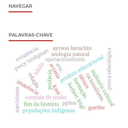
NAVEGAR
PALAVRAS-CHAVE
existência.
ayrson heraclito
percy bridgman
prova teleológica
teologia natural
produto educacional
operacionalismo
bíblia
arte.
acrasia
indústria cultural
profecia
relação
racionalismo.
idosos
formação
imanência
herbert feigl
kant
narcisismo
vontade de poder
ppfen
fim da história
goethe
populações indígenas