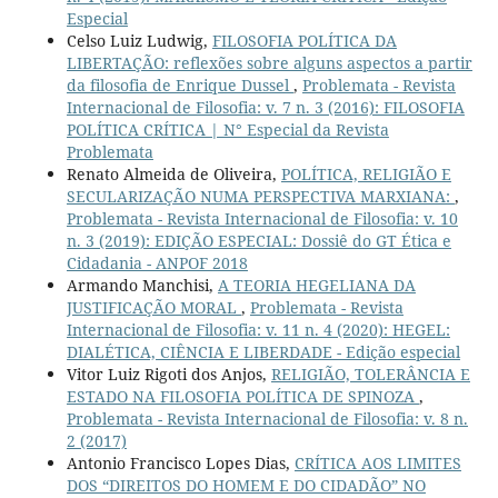
Especial
Celso Luiz Ludwig,
FILOSOFIA POLÍTICA DA
LIBERTAÇÃO: reflexões sobre alguns aspectos a partir
da filosofia de Enrique Dussel
,
Problemata - Revista
Internacional de Filosofia: v. 7 n. 3 (2016): FILOSOFIA
POLÍTICA CRÍTICA | N° Especial da Revista
Problemata
Renato Almeida de Oliveira,
POLÍTICA, RELIGIÃO E
SECULARIZAÇÃO NUMA PERSPECTIVA MARXIANA:
,
Problemata - Revista Internacional de Filosofia: v. 10
n. 3 (2019): EDIÇÃO ESPECIAL: Dossiê do GT Ética e
Cidadania - ANPOF 2018
Armando Manchisi,
A TEORIA HEGELIANA DA
JUSTIFICAÇÃO MORAL
,
Problemata - Revista
Internacional de Filosofia: v. 11 n. 4 (2020): HEGEL:
DIALÉTICA, CIÊNCIA E LIBERDADE - Edição especial
Vitor Luiz Rigoti dos Anjos,
RELIGIÃO, TOLERÂNCIA E
ESTADO NA FILOSOFIA POLÍTICA DE SPINOZA
,
Problemata - Revista Internacional de Filosofia: v. 8 n.
2 (2017)
Antonio Francisco Lopes Dias,
CRÍTICA AOS LIMITES
DOS “DIREITOS DO HOMEM E DO CIDADÃO” NO