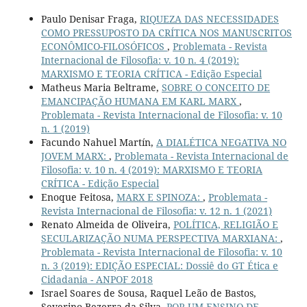
Paulo Denisar Fraga,
RIQUEZA DAS NECESSIDADES
COMO PRESSUPOSTO DA CRÍTICA NOS MANUSCRITOS
ECONÔMICO-FILOSÓFICOS
,
Problemata - Revista
Internacional de Filosofia: v. 10 n. 4 (2019):
MARXISMO E TEORIA CRÍTICA - Edição Especial
Matheus Maria Beltrame,
SOBRE O CONCEITO DE
EMANCIPAÇÃO HUMANA EM KARL MARX
,
Problemata - Revista Internacional de Filosofia: v. 10
n. 1 (2019)
Facundo Nahuel Martín,
A DIALÉTICA NEGATIVA NO
JOVEM MARX:
,
Problemata - Revista Internacional de
Filosofia: v. 10 n. 4 (2019): MARXISMO E TEORIA
CRÍTICA - Edição Especial
Enoque Feitosa,
MARX E SPINOZA:
,
Problemata -
Revista Internacional de Filosofia: v. 12 n. 1 (2021)
Renato Almeida de Oliveira,
POLÍTICA, RELIGIÃO E
SECULARIZAÇÃO NUMA PERSPECTIVA MARXIANA:
,
Problemata - Revista Internacional de Filosofia: v. 10
n. 3 (2019): EDIÇÃO ESPECIAL: Dossiê do GT Ética e
Cidadania - ANPOF 2018
Israel Soares de Sousa, Raquel Leão de Bastos,
Severino Bezerra da Silva,
POR UM ENSINO DE