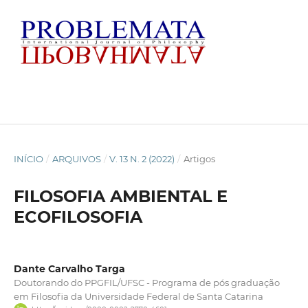
INÍCIO
/
ARQUIVOS
/
V. 13 N. 2 (2022)
/
Artigos
FILOSOFIA AMBIENTAL E
ECOFILOSOFIA
Dante Carvalho Targa
Doutorando do PPGFIL/UFSC - Programa de pós graduação
em Filosofia da Universidade Federal de Santa Catarina