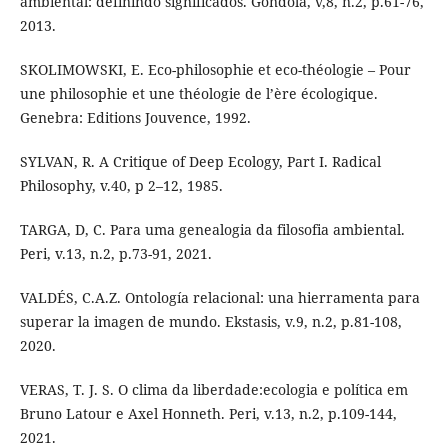
ambiental: definindo significados. Góndola, v,8, n.2, p.61-76,
2013.
SKOLIMOWSKI, E. Eco-philosophie et eco-théologie – Pour
une philosophie et une théologie de l’ère écologique.
Genebra: Editions Jouvence, 1992.
SYLVAN, R. A Critique of Deep Ecology, Part I. Radical
Philosophy, v.40, p 2–12, 1985.
TARGA, D, C. Para uma genealogia da filosofia ambiental.
Peri, v.13, n.2, p.73-91, 2021.
VALDÉS, C.A.Z. Ontología relacional: una hierramenta para
superar la imagen de mundo. Ekstasis, v.9, n.2, p.81-108,
2020.
VERAS, T. J. S. O clima da liberdade:ecologia e política em
Bruno Latour e Axel Honneth. Peri, v.13, n.2, p.109-144,
2021.