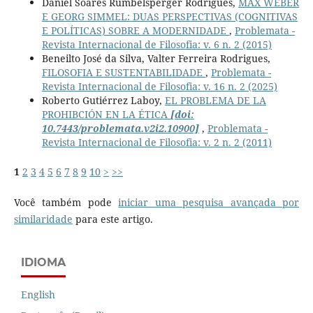
Daniel Soares Rumbelsperger Rodrigues,
MAX WEBER
E GEORG SIMMEL: DUAS PERSPECTIVAS (COGNITIVAS
E POLÍTICAS) SOBRE A MODERNIDADE
,
Problemata -
Revista Internacional de Filosofia: v. 6 n. 2 (2015)
Beneilto José da Silva, Valter Ferreira Rodrigues,
FILOSOFIA E SUSTENTABILIDADE
,
Problemata -
Revista Internacional de Filosofia: v. 16 n. 2 (2025)
Roberto Gutiérrez Laboy,
EL PROBLEMA DE LA
PROHIBCIÓN EN LA ÉTICA
[doi:
10.7443/problemata.v2i2.10900]
,
Problemata -
Revista Internacional de Filosofia: v. 2 n. 2 (2011)
1
2
3
4
5
6
7
8
9
10
>
>>
Você também pode
iniciar uma pesquisa avançada por
similaridade
para este artigo.
IDIOMA
English