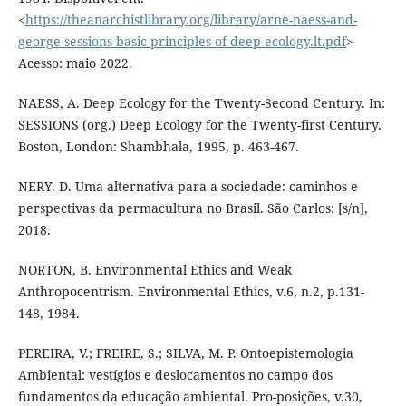
<
https://theanarchistlibrary.org/library/arne-naess-and-
george-sessions-basic-principles-of-deep-ecology.lt.pdf
>
Acesso: maio 2022.
NAESS, A. Deep Ecology for the Twenty-Second Century. In:
SESSIONS (org.) Deep Ecology for the Twenty-first Century.
Boston, London: Shambhala, 1995, p. 463-467.
NERY. D. Uma alternativa para a sociedade: caminhos e
perspectivas da permacultura no Brasil. São Carlos: [s/n],
2018.
NORTON, B. Environmental Ethics and Weak
Anthropocentrism. Environmental Ethics, v.6, n.2, p.131-
148, 1984.
PEREIRA, V.; FREIRE, S.; SILVA, M. P. Ontoepistemologia
Ambiental: vestígios e deslocamentos no campo dos
fundamentos da educação ambiental. Pro-posições, v.30,