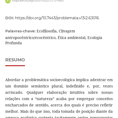
https://orcid.org/0000-0002-2770-4601
DOI:
https://doi.org/10.7443/problemata.v13i2.63016
Ecofilosofia, Clivagem
Palavras-chave:
antropocêntrico/ecocêntrico, Ética ambiental, Ecologia
Profunda
RESUMO
Abordar a problemática socioecológica implica adentrar em
um domínio semântico plural, indefinido e, por, vezes
arriscado. Qualquer elaboração intuitiva sobre nossas
relações com a “natureza” acaba por empregar conceitos
encharcados de sentido, acerca dos quais é preciso refletir
melhor. Mais do que isso, toda tomada de posição diante da
ameaça ecológica sustenta tacitamente certos pressupostos