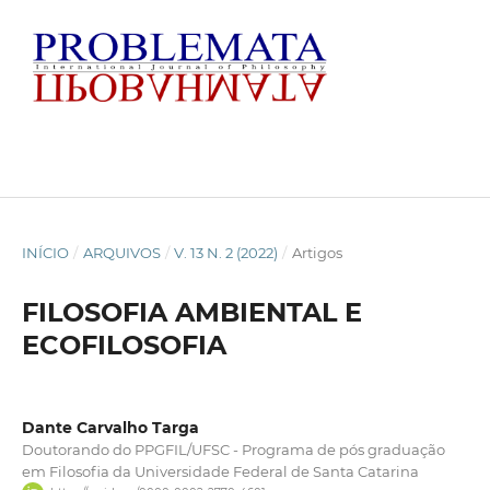
INÍCIO
/
ARQUIVOS
/
V. 13 N. 2 (2022)
/
Artigos
FILOSOFIA AMBIENTAL E
ECOFILOSOFIA
Dante Carvalho Targa
Doutorando do PPGFIL/UFSC - Programa de pós graduação
em Filosofia da Universidade Federal de Santa Catarina