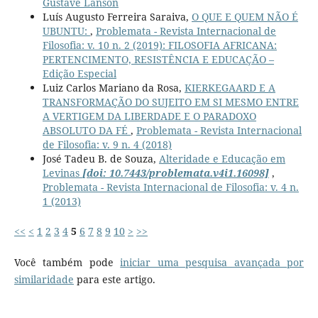
Gustave Lanson
Luís Augusto Ferreira Saraiva,
O QUE E QUEM NÃO É
UBUNTU:
,
Problemata - Revista Internacional de
Filosofia: v. 10 n. 2 (2019): FILOSOFIA AFRICANA:
PERTENCIMENTO, RESISTÊNCIA E EDUCAÇÃO –
Edição Especial
Luiz Carlos Mariano da Rosa,
KIERKEGAARD E A
TRANSFORMAÇÃO DO SUJEITO EM SI MESMO ENTRE
A VERTIGEM DA LIBERDADE E O PARADOXO
ABSOLUTO DA FÉ
,
Problemata - Revista Internacional
de Filosofia: v. 9 n. 4 (2018)
José Tadeu B. de Souza,
Alteridade e Educação em
Levinas
[doi: 10.7443/problemata.v4i1.16098]
,
Problemata - Revista Internacional de Filosofia: v. 4 n.
1 (2013)
<<
<
1
2
3
4
5
6
7
8
9
10
>
>>
Você também pode
iniciar uma pesquisa avançada por
similaridade
para este artigo.