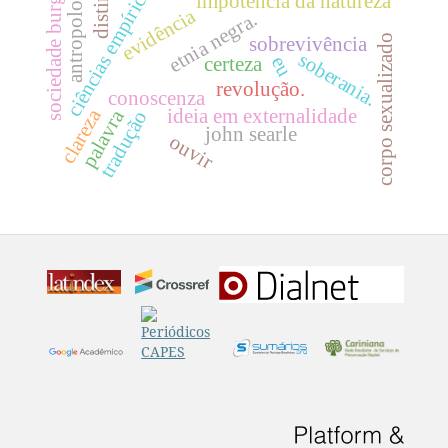
sociedade burguesa
distinção
antropologia
ciências empíricas
impotência da natureza
evidência
etnia negra.
corpo sexualizado
sobrevivência
soberania.
eu
certeza
revolução.
conoscenza
clareza
ideia em externalidade
palavra
tradução
john searle
ouvir