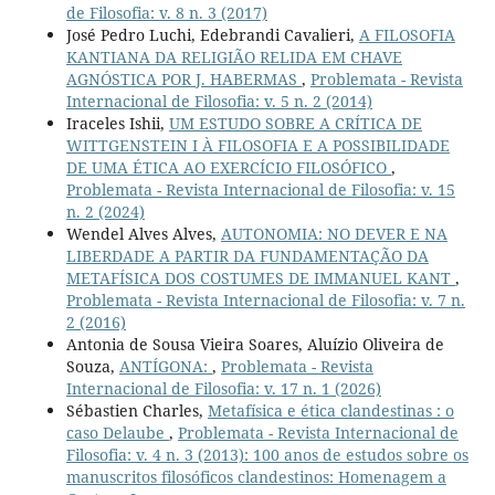
de Filosofia: v. 8 n. 3 (2017)
José Pedro Luchi, Edebrandi Cavalieri,
A FILOSOFIA
KANTIANA DA RELIGIÃO RELIDA EM CHAVE
AGNÓSTICA POR J. HABERMAS
,
Problemata - Revista
Internacional de Filosofia: v. 5 n. 2 (2014)
Iraceles Ishii,
UM ESTUDO SOBRE A CRÍTICA DE
WITTGENSTEIN I À FILOSOFIA E A POSSIBILIDADE
DE UMA ÉTICA AO EXERCÍCIO FILOSÓFICO
,
Problemata - Revista Internacional de Filosofia: v. 15
n. 2 (2024)
Wendel Alves Alves,
AUTONOMIA: NO DEVER E NA
LIBERDADE A PARTIR DA FUNDAMENTAÇÃO DA
METAFÍSICA DOS COSTUMES DE IMMANUEL KANT
,
Problemata - Revista Internacional de Filosofia: v. 7 n.
2 (2016)
Antonia de Sousa Vieira Soares, Aluízio Oliveira de
Souza,
ANTÍGONA:
,
Problemata - Revista
Internacional de Filosofia: v. 17 n. 1 (2026)
Sébastien Charles,
Metafísica e ética clandestinas : o
caso Delaube
,
Problemata - Revista Internacional de
Filosofia: v. 4 n. 3 (2013): 100 anos de estudos sobre os
manuscritos filosóficos clandestinos: Homenagem a