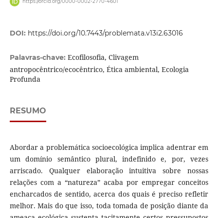
https://orcid.org/0000-0002-2770-4601
DOI:
https://doi.org/10.7443/problemata.v13i2.63016
Ecofilosofia, Clivagem
Palavras-chave:
antropocêntrico/ecocêntrico, Ética ambiental, Ecologia
Profunda
RESUMO
Abordar a problemática socioecológica implica adentrar em
um domínio semântico plural, indefinido e, por, vezes
arriscado. Qualquer elaboração intuitiva sobre nossas
relações com a “natureza” acaba por empregar conceitos
encharcados de sentido, acerca dos quais é preciso refletir
melhor. Mais do que isso, toda tomada de posição diante da
ameaça ecológica sustenta tacitamente certos pressupostos