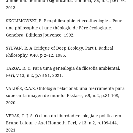
ambiental: definindo significados. Góndola, v,8, n.2, p.61-76,
2013.
SKOLIMOWSKI, E. Eco-philosophie et eco-théologie – Pour
une philosophie et une théologie de l’ère écologique.
Genebra: Editions Jouvence, 1992.
SYLVAN, R. A Critique of Deep Ecology, Part I. Radical
Philosophy, v.40, p 2–12, 1985.
TARGA, D, C. Para uma genealogia da filosofia ambiental.
Peri, v.13, n.2, p.73-91, 2021.
VALDÉS, C.A.Z. Ontología relacional: una hierramenta para
superar la imagen de mundo. Ekstasis, v.9, n.2, p.81-108,
2020.
VERAS, T. J. S. O clima da liberdade:ecologia e política em
Bruno Latour e Axel Honneth. Peri, v.13, n.2, p.109-144,
2021.