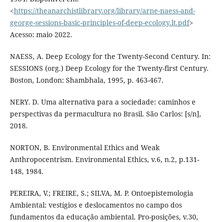
<
https://theanarchistlibrary.org/library/arne-naess-and-
george-sessions-basic-principles-of-deep-ecology.lt.pdf
>
Acesso: maio 2022.
NAESS, A. Deep Ecology for the Twenty-Second Century. In:
SESSIONS (org.) Deep Ecology for the Twenty-first Century.
Boston, London: Shambhala, 1995, p. 463-467.
NERY. D. Uma alternativa para a sociedade: caminhos e
perspectivas da permacultura no Brasil. São Carlos: [s/n],
2018.
NORTON, B. Environmental Ethics and Weak
Anthropocentrism. Environmental Ethics, v.6, n.2, p.131-
148, 1984.
PEREIRA, V.; FREIRE, S.; SILVA, M. P. Ontoepistemologia
Ambiental: vestígios e deslocamentos no campo dos
fundamentos da educação ambiental. Pro-posições, v.30,