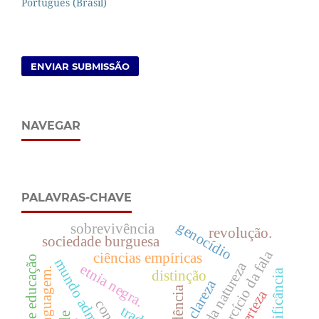
Português (Brasil)
ENVIAR SUBMISSÃO
NAVEGAR
PALAVRAS-CHAVE
genocídio
sobrevivência
revolução.
sociedade burguesa
exercício da fala
ciências empíricas
cinema e educação
mundo administrado
etnia negra.
distinção
significância
clareza
evidência
certeza