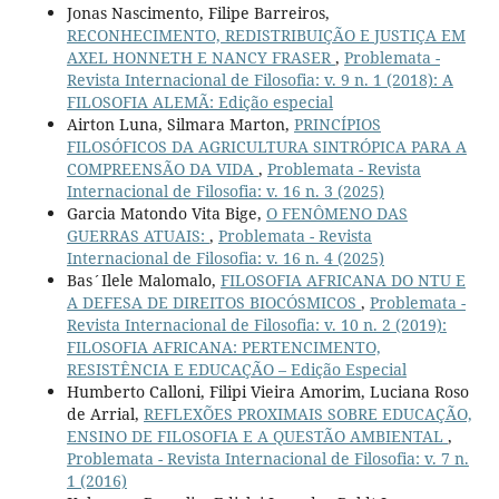
Jonas Nascimento, Filipe Barreiros,
RECONHECIMENTO, REDISTRIBUIÇÃO E JUSTIÇA EM
AXEL HONNETH E NANCY FRASER
,
Problemata -
Revista Internacional de Filosofia: v. 9 n. 1 (2018): A
FILOSOFIA ALEMÃ: Edição especial
Airton Luna, Silmara Marton,
PRINCÍPIOS
FILOSÓFICOS DA AGRICULTURA SINTRÓPICA PARA A
COMPREENSÃO DA VIDA
,
Problemata - Revista
Internacional de Filosofia: v. 16 n. 3 (2025)
Garcia Matondo Vita Bige,
O FENÔMENO DAS
GUERRAS ATUAIS:
,
Problemata - Revista
Internacional de Filosofia: v. 16 n. 4 (2025)
Bas´Ilele Malomalo,
FILOSOFIA AFRICANA DO NTU E
A DEFESA DE DIREITOS BIOCÓSMICOS
,
Problemata -
Revista Internacional de Filosofia: v. 10 n. 2 (2019):
FILOSOFIA AFRICANA: PERTENCIMENTO,
RESISTÊNCIA E EDUCAÇÃO – Edição Especial
Humberto Calloni, Filipi Vieira Amorim, Luciana Roso
de Arrial,
REFLEXÕES PROXIMAIS SOBRE EDUCAÇÃO,
ENSINO DE FILOSOFIA E A QUESTÃO AMBIENTAL
,
Problemata - Revista Internacional de Filosofia: v. 7 n.
1 (2016)