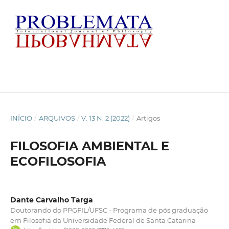
INÍCIO
/
ARQUIVOS
/
V. 13 N. 2 (2022)
/
Artigos
FILOSOFIA AMBIENTAL E
ECOFILOSOFIA
Dante Carvalho Targa
Doutorando do PPGFIL/UFSC - Programa de pós graduação
em Filosofia da Universidade Federal de Santa Catarina