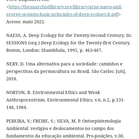
<
https://theanarchistlibrary.org/library/arne-naess-and-
george-sessions-basic-principles-of-deep-ecology.lt.pdf
>
Acesso: maio 2022.
NAESS, A. Deep Ecology for the Twenty-Second Century. In:
SESSIONS (org.) Deep Ecology for the Twenty-first Century.
Boston, London: Shambhala, 1995, p. 463-467.
NERY. D. Uma alternativa para a sociedade: caminhos e
perspectivas da permacultura no Brasil. São Carlos: [s/n],
2018.
NORTON, B. Environmental Ethics and Weak
Anthropocentrism. Environmental Ethics, v.6, n.2, p.131-
148, 1984.
PEREIRA, V.; FREIRE, S.; SILVA, M. P. Ontoepistemologia
Ambiental: vestígios e deslocamentos no campo dos
fundamentos da educação ambiental. Pro-posições, v.30,