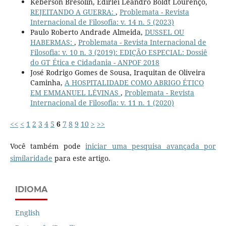
Keberson Bresolin, Edirlei Leandro Boldt Lourenço,
REJEITANDO A GUERRA:
,
Problemata - Revista
Internacional de Filosofia: v. 14 n. 5 (2023)
Paulo Roberto Andrade Almeida,
DUSSEL OU
HABERMAS:
,
Problemata - Revista Internacional de
Filosofia: v. 10 n. 3 (2019): EDIÇÃO ESPECIAL: Dossiê
do GT Ética e Cidadania - ANPOF 2018
José Rodrigo Gomes de Sousa, Iraquitan de Oliveira
Caminha,
A HOSPITALIDADE COMO ABRIGO ÉTICO
EM EMMANUEL LÉVINAS
,
Problemata - Revista
Internacional de Filosofia: v. 11 n. 1 (2020)
<<
<
1
2
3
4
5
6
7
8
9
10
>
>>
Você também pode
iniciar uma pesquisa avançada por
similaridade
para este artigo.
IDIOMA
English