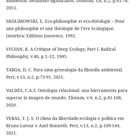
ambiental: definindo significados. Góndola, v,8, n.2, p.61-76,
2013.
SKOLIMOWSKI, E. Eco-philosophie et eco-théologie – Pour
une philosophie et une théologie de l’ère écologique.
Genebra: Editions Jouvence, 1992.
SYLVAN, R. A Critique of Deep Ecology, Part I. Radical
Philosophy, v.40, p 2–12, 1985.
TARGA, D, C. Para uma genealogia da filosofia ambiental.
Peri, v.13, n.2, p.73-91, 2021.
VALDÉS, C.A.Z. Ontología relacional: una hierramenta para
superar la imagen de mundo. Ekstasis, v.9, n.2, p.81-108,
2020.
VERAS, T. J. S. O clima da liberdade:ecologia e política em
Bruno Latour e Axel Honneth. Peri, v.13, n.2, p.109-144,
2021.