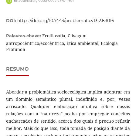
https://orcid.org/0000-0002-2770-4601
DOI:
https://doi.org/10.7443/problemata.v13i2.63016
Ecofilosofia, Clivagem
Palavras-chave:
antropocêntrico/ecocêntrico, Ética ambiental, Ecologia
Profunda
RESUMO
Abordar a problemática socioecológica implica adentrar em
um domínio semântico plural, indefinido e, por, vezes
arriscado. Qualquer elaboração intuitiva sobre nossas
relações com a “natureza” acaba por empregar conceitos
encharcados de sentido, acerca dos quais é preciso refletir
melhor. Mais do que isso, toda tomada de posição diante da
ameaça ecológica sustenta tacitamente certos pressupostos