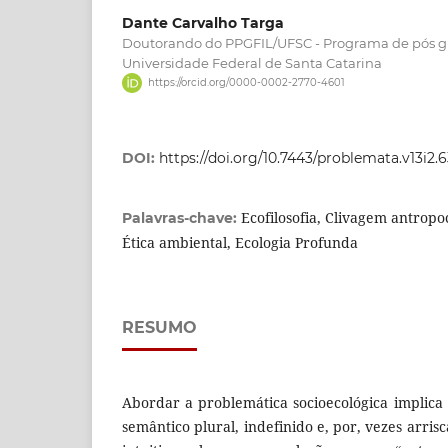
Dante Carvalho Targa
Doutorando do PPGFIL/UFSC - Programa de pós g
Universidade Federal de Santa Catarina
https://orcid.org/0000-0002-2770-4601
DOI:
https://doi.org/10.7443/problemata.v13i2.
Ecofilosofia, Clivagem antropo
Palavras-chave:
Ética ambiental, Ecologia Profunda
RESUMO
Abordar a problemática socioecológica implic
semântico plural, indefinido e, por, vezes arri