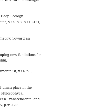
 Deep Ecology
r, v.14, n.3, p.110-121,
 Theory: Toward an
oping new fundations for
1990.
entalist, v.14, n.3,
 human place in the
 Philosophycal
ween Transcendental and
5, p.94-120.