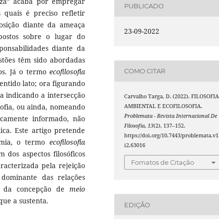
reza” acaba por empregar
PUBLICADO
 quais é preciso refletir
osição diante da ameaça
23-09-2022
upostos sobre o lugar do
ponsabilidades diante da
stões têm sido abordadas
os. Já o termo
ecofilosofia
COMO CITAR
ntido lato; ora figurando
ra indicando a intersecção
Carvalho Targa, D. (2022). FILOSOFI
osofia, ou ainda, nomeando
AMBIENTAL E ECOFILOSOFIA.
Problemata - Revista Internacional De
icamente informado, não
Filosofia
,
13
(2), 137–152.
mica. Este artigo pretende
https://doi.org/10.7443/problemata.v1
ímia, o termo
ecofilosofia
i2.63016
 dos aspectos filosóficos
Fomatos de Citação
racterizada pela rejeição
 dominante das relações
ca da concepção de
meio
que a sustenta.
EDIÇÃO