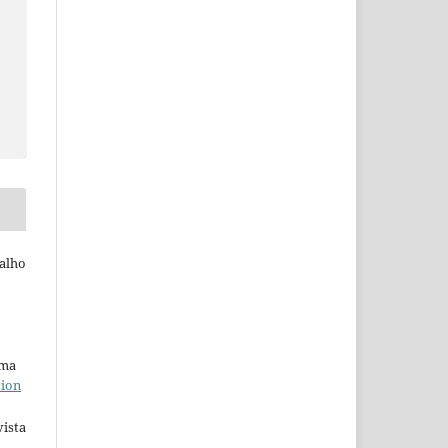
alho
uma
tion
ista