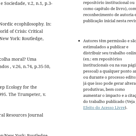
repositório institucional ou
e Sociedade, v.2, n.1, p.3-
como capítulo de livro), co
reconhecimento de autoria 
publicação inicial nesta revis
Nordic ecophilosophy. In:
 of Crisis: Critical
 New York: Routledge,
Autores têm permissão e sã
estimulados a publicar e
distribuir seu trabalho onli
(ex.: em repositórios
scolha moral? Uma
institucionais ou na sua pág
s , v.26, n.74, p.35-50,
pessoal) a qualquer ponto a
ou durante o processo editor
já que isso pode gerar alter
ep Ecology for the
produtivas, bem como
995. The Trumpeter, v.
aumentar o impacto e a cita
do trabalho publicado (Veja
Efeito do Acesso Livre
).
al Resources Journal
on/New York: Routledge,