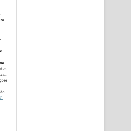
m
e
ta.
o
ne
ina
ntes
ial,
ações
ção
O