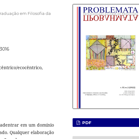
raduação em Filosofia da
63016
cêntrico/ecocêntrico,
PDF
a adentrar em um domínio
scado. Qualquer elaboração