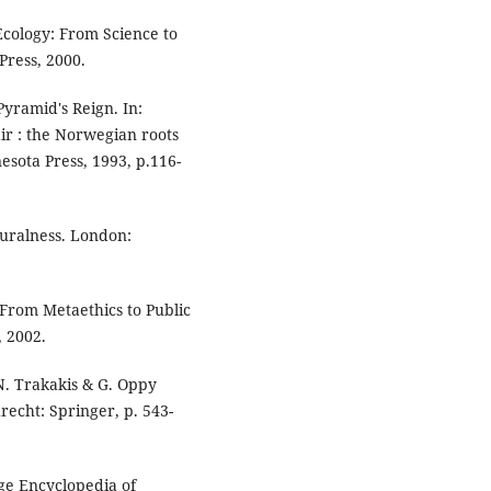
Ecology: From Science to
Press, 2000.
yramid's Reign. In:
 : the Norwegian roots
esota Press, 1993, p.116-
turalness. London:
From Metaethics to Public
, 2002.
. Trakakis & G. Oppy
recht: Springer, p. 543-
ge Encyclopedia of