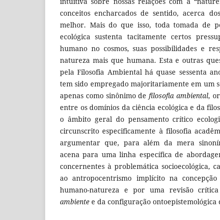
intuitiva sobre nossas relações com a “natu
conceitos encharcados de sentido, acerca dos
melhor. Mais do que isso, toda tomada de p
ecológica sustenta tacitamente certos press
humano no cosmos, suas possibilidades e res
natureza mais que humana. Esta e outras que
pela Filosofia Ambiental há quase sessenta an
tem sido empregado majoritariamente em um se
apenas como sinônimo de
filosofia ambiental
, o
entre os domínios da ciência ecológica e da fil
o âmbito geral do pensamento crítico ecolog
circunscrito especificamente à filosofia acadê
argumentar que, para além da mera sinon
acena para uma linha específica de abordagem
concernentes à problemática socioecológica, ca
ao antropocentrismo implícito na concepção
humano-natureza e por uma revisão críti
ambiente
e da configuração ontoepistemológica 