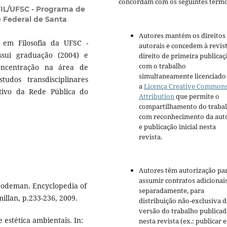
concordam com os seguintes termo
IL/UFSC - Programa de
e Federal de Santa
Autores mantém os direitos
em Filosofia da UFSC -
autorais e concedem à revis
ssui graduação (2004) e
direito de primeira publicaç
com o trabalho
oncentração na área de
simultaneamente licenciado
udos transdisciplinares
a
Licença Creative Common
etivo da Rede Pública do
Attribution
que permite o
compartilhamento do traba
com reconhecimento da aut
e publicação inicial nesta
revista.
Autores têm autorização pa
assumir contratos adicionai
Frodeman. Encyclopedia of
separadamente, para
illan, p.233-236, 2009.
distribuição não-exclusiva d
versão do trabalho publicad
 estética ambientais. In:
nesta revista (ex.: publicar 