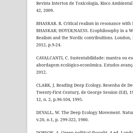
Revista Intertox de Toxicologia, Risco Ambiental 
42, 2009.
BHASKAR. R. Critical realism in resonance with 
BHASKAR; HOYER;NAESS. Ecophilosophy in a World
Realism and the Nordic contribuitions. London,
2012, p.9-24.
CAVALCANTI, C. Sustentabilidade: mantra ou e
abordagem ecológico-econômica. Estudos avançado
2012.
CLARK, J. Reading Deep Ecology. Resenha de De
Twenty-First Century, de George Session (Ed), 1
12, n. 2, p.96-104, 1995.
DEVALL, W. The Deep Ecology Movement. Natur
v.20, n.1, p. 299-322, 1980.
DOBSON, A. Green political thought. 4 ed. Lond