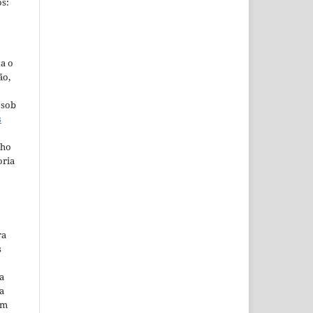
s:
ta o
ão,
 sob
s
lho
oria
ra
s
a
a
em