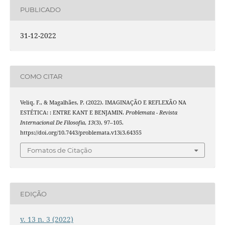
PUBLICADO
31-12-2022
COMO CITAR
Veliq, F., & Magalhães, P. (2022). IMAGINAÇÃO E REFLEXÃO NA
ESTÉTICA: : ENTRE KANT E BENJAMIN.
Problemata - Revista
Internacional De Filosofia
,
13
(3), 97–105.
https://doi.org/10.7443/problemata.v13i3.64355
Fomatos de Citação
EDIÇÃO
v. 13 n. 3 (2022)