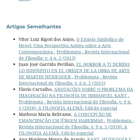
Artigos Semelhantes
Vitor Luiz Rigoti dos Anjos,
O Estágio Simbólico de
Hegel: Uma Perspectiva Antiga sobre a Arte
Contemporânea
,
Problemata - Revista Internacional
de Filosofia: v. 4 n. 2 (2013)
Juan José Garrido Periñán,
EL HORROR A TI DEBIDO:
LO INHÓSPITO EN EL ORIGEN DE LA OBRA DE ARTE
DE MARTIN HEIDEGGER
,
Problemata - Revista
Internacional de Filosofia: v. 6 n. 2 (2015)
Flávio Carvalho,
ANOTAÇÕES SOBRE O PROBLEMA DA
IMAGINAÇÃO NA FILOSOFIA DE IMMANUEL KANT
,
Problemata - Revista Internacional de Filosofia: v. 9 n.
1 (2018): A FILOSOFIA ALEMÃ: Edição especial
Matheus Maria Beltrame,
A CONCEPÇÃO DE
EMANCIPAÇÃO EM JÜRGEN HABERMAS
,
Problemata -
Revista Internacional de Filosofia: v. 9 n. 1 (2018): A
FILOSOFIA ALEMÃ: Edição especial
Ana Monique Moura de Araujo,
KANT, HEIDEGGER E