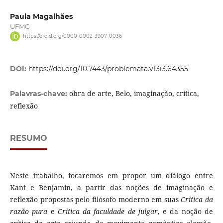
Paula Magalhães
UFMG
https://orcid.org/0000-0002-3907-0036
DOI:
https://doi.org/10.7443/problemata.v13i3.64355
obra de arte, Belo, imaginação, crítica,
Palavras-chave:
reflexão
RESUMO
Neste trabalho, focaremos em propor um diálogo entre
Kant e Benjamin, a partir das noções de imaginação e
reflexão propostas pelo filósofo moderno em suas
Crítica da
razão pura
e
Crítica da faculdade de julgar
, e da noção de