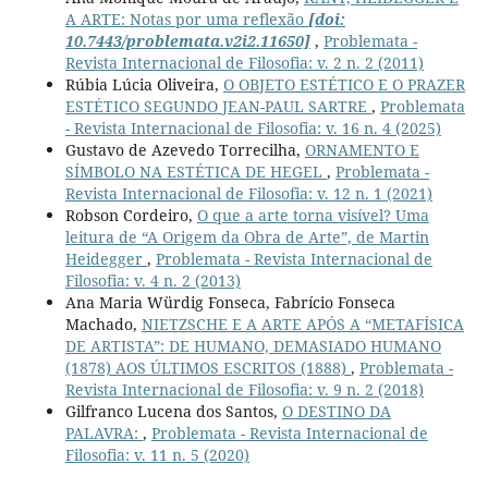
A ARTE: Notas por uma reflexão
[doi:
10.7443/problemata.v2i2.11650]
,
Problemata -
Revista Internacional de Filosofia: v. 2 n. 2 (2011)
Rúbia Lúcia Oliveira,
O OBJETO ESTÉTICO E O PRAZER
ESTÉTICO SEGUNDO JEAN-PAUL SARTRE
,
Problemata
- Revista Internacional de Filosofia: v. 16 n. 4 (2025)
Gustavo de Azevedo Torrecilha,
ORNAMENTO E
SÍMBOLO NA ESTÉTICA DE HEGEL
,
Problemata -
Revista Internacional de Filosofia: v. 12 n. 1 (2021)
Robson Cordeiro,
O que a arte torna visível? Uma
leitura de “A Origem da Obra de Arte”, de Martin
Heidegger
,
Problemata - Revista Internacional de
Filosofia: v. 4 n. 2 (2013)
Ana Maria Würdig Fonseca, Fabrício Fonseca
Machado,
NIETZSCHE E A ARTE APÓS A “METAFÍSICA
DE ARTISTA”: DE HUMANO, DEMASIADO HUMANO
(1878) AOS ÚLTIMOS ESCRITOS (1888)
,
Problemata -
Revista Internacional de Filosofia: v. 9 n. 2 (2018)
Gilfranco Lucena dos Santos,
O DESTINO DA
PALAVRA:
,
Problemata - Revista Internacional de
Filosofia: v. 11 n. 5 (2020)