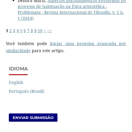
Debora Mariz,
Aspectos psicofisiológicos envolvidos no
processo de habituação na Ética aristotélica
,
Problemata - Revista Internacional de Filosofia: v. 5 n.
1 (2014)
1
2
3
4
5
6
7
8
9
10
>
>>
Você também pode
iniciar uma pesquisa avançada por
similaridade
para este artigo.
IDIOMA
English
Português (Brasil)
ENVIAR SUBMISSÃO