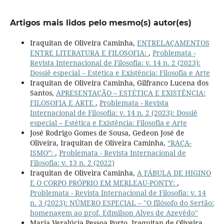
Artigos mais lidos pelo mesmo(s) autor(es)
Iraquitan de Oliveira Caminha,
ENTRELAÇAMENTOS
ENTRE LITERATURA E FILOSOFIA:
,
Problemata -
Revista Internacional de Filosofia: v. 14 n. 2 (2023):
Dossiê especial – Estética e Existência: Filosofia e Arte
Iraquitan de Oliveira Caminha, Gilfranco Lucena dos
Santos,
APRESENTAÇÃO – ESTÉTICA E EXISTÊNCIA:
FILOSOFIA E ARTE
,
Problemata - Revista
Internacional de Filosofia: v. 14 n. 2 (2023): Dossiê
especial – Estética e Existência: Filosofia e Arte
José Rodrigo Gomes de Sousa, Gedeon José de
Oliveira, Iraquitan de Oliveira Caminha,
“RAÇA-
ISMO”:
,
Problemata - Revista Internacional de
Filosofia: v. 13 n. 2 (2022)
Iraquitan de Oliveira Caminha,
A FÁBULA DE HIGINO
E O CORPO PRÓPRIO EM MERLEAU-PONTY:
,
Problemata - Revista Internacional de Filosofia: v. 14
n. 3 (2023): NÚMERO ESPECIAL – "O filósofo do Sertão:
homenagem ao prof. Edmilson Alves de Azevêdo"
Maria Veralúcia Pessoa Porto, Iraquitan de Oliveira