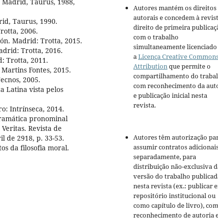
 Madrid, Taurus, 1988,
Autores mantém os direitos
autorais e concedem à revis
id, Taurus, 1990.
direito de primeira publicaç
rotta, 2006.
com o trabalho
ón. Madrid: Trotta, 2015.
simultaneamente licenciado
drid: Trotta, 2016.
a
Licença Creative Common
 Trotta, 2011.
Attribution
que permite o
 Martins Fontes, 2015.
compartilhamento do traba
Tecnos, 2005.
com reconhecimento da aut
 Latina vista pelos
e publicação inicial nesta
revista.
ro: Intrínseca, 2014.
 gramática pronominal
 Veritas. Revista de
Autores têm autorização pa
il de 2918, p. 33-53.
assumir contratos adicionai
s da filosofia moral.
separadamente, para
distribuição não-exclusiva d
versão do trabalho publicad
nesta revista (ex.: publicar 
repositório institucional ou
como capítulo de livro), co
reconhecimento de autoria 