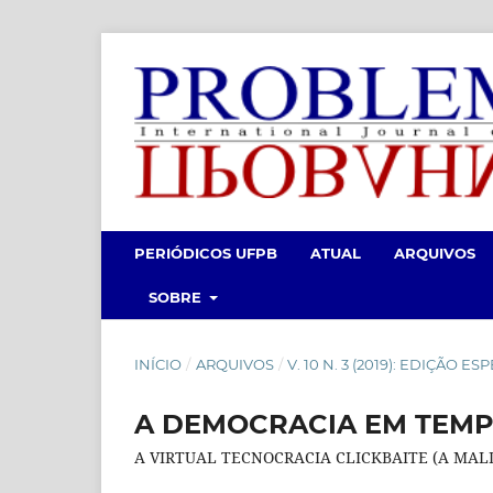
PERIÓDICOS UFPB
ATUAL
ARQUIVOS
SOBRE
INÍCIO
/
ARQUIVOS
/
V. 10 N. 3 (2019): EDIÇÃO 
A DEMOCRACIA EM TEMPO
A VIRTUAL TECNOCRACIA CLICKBAITE (A MALD