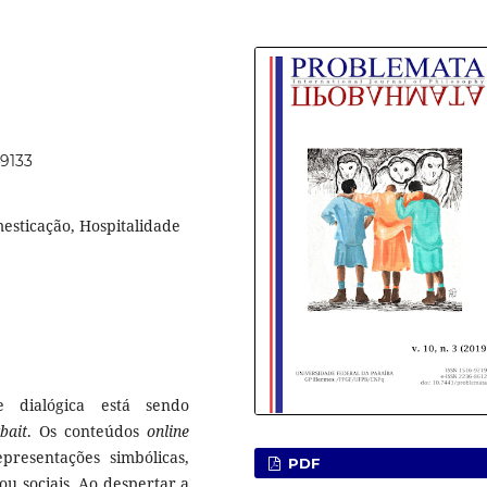
49133
esticação, Hospitalidade
e dialógica está sendo
kbait
. Os conteúdos
online
resentações simbólicas,
PDF
/ou sociais. Ao despertar a