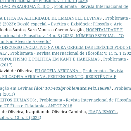
a Internacional de Filosofia: v. 11 n. 1 (2020)
NOVO PARADIGMA ÉTICO:
,
Problemata - Revista Internacional de
NA ÉTICA DA ALTERIDADE DE EMMANUEL LÉVINAS
,
Problemata -
2 (2023): Dossiê especial – Estética e Existência: Filosofia e Arte
dio dos Santos, Sara Vanesca Carmo Aragão,
HOSPITALIDADE E
rnacional de Filosofia: v. 14 n. 3 (2023): NÚMERO ESPECIAL – "O
dmilson Alves de Azevêdo"
O DISCURSO EVOLUTIVO NA OBRA ORIGEM DAS ESPÉCIES PODE S
RAL?
,
Problemata - Revista Internacional de Filosofia: v. 11 n. 1 (20
MOPOLITISMO E POLÍTICA EM KANT E HABERMAS
,
Problemata -
 (2017)
David de Oliveira,
FILOSOFIA AFRICANA:
,
Problemata - Revista
(2019): FILOSOFIA AFRICANA: PERTENCIMENTO, RESISTÊNCIA E
cação em Levinas
[doi: 10.7443/problemata.v4i1.16098]
,
Problem
 1 (2013)
REITOS HUMANOS:
,
Problemata - Revista Internacional de Filosofia:
do GT Ética e Cidadania - ANPOF 2018
 de Oliveira, Iraquitan de Oliveira Caminha,
“RAÇA-ISMO”:
,
fia: v. 13 n. 2 (2022)