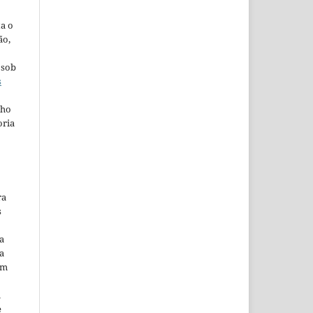
ta o
ão,
 sob
s
lho
oria
ra
s
a
a
em
m
e