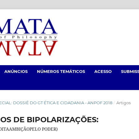
ANÚNCIOS
NÚMEROS TEMÁTICOS
ACESSO
SUBMIS
ESPECIAL: DOSSIÊ DO GT ÉTICA E CIDADANIA - ANPOF 2018
/
Artigos
S DE BIPOLARIZAÇÕES:
ITAAMBIÇÃOPELO PODER)