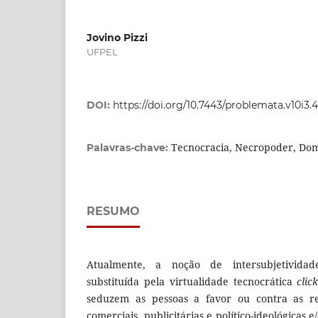
Jovino Pizzi
UFPEL
DOI:
https://doi.org/10.7443/problemata.v10i3.
Tecnocracia, Necropoder, Dom
Palavras-chave:
RESUMO
Atualmente, a noção de intersubjetividad
substituída pela virtualidade tecnocrática
clic
seduzem as pessoas a favor ou contra as rep
comerciais, publicitárias e político-ideológicas e