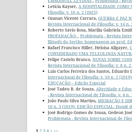
EMMANUEL LÉVINAS
,
Problemata - Revist
Letícia Kayser,
A HOSPITALIDADE COMO 
Filosofia: v. 16 n. 2 (2025)
Ozanan Vicente Carrara,
GUERRA E PAZ 
Revista Internacional de Filosofia: v. 14 n. 
Roberto Sávio Rosa, Marilia Gabriela Emí
PROFANAÇÃO:
,
Problemata - Revista Inte
filósofo do Sertão: homenagem ao prof. E
Rafael Francisco Hiller, Heloisa Allgayer,
CONSIDERADO UMA TELEOLOGIA NATU
Felipe Castelo Branco,
NOTAS SOBRE COS
Revista Internacional de Filosofia: v. 8 n. 2
Luis Carlos Ferreira dos Santos, Eduardo 
Internacional de Filosofia: v. 10 n. 2 
EDUCAÇÃO – Edição Especial
José Tadeu B. de Souza,
Alteridade e Edu
- Revista Internacional de Filosofia: v. 4 n.
João Paulo Silva Martins,
MIGRAÇÃO E DI
10 n. 3 (2019): EDIÇÃO ESPECIAL: Dossiê 
José Rodrigo Gomes de Sousa, Gedeon José
Problemata - Revista Internacional de Filoso
1
2
3
4
>
>>