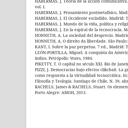
HABERMAS, J. Teoría de la acción comunicativa.
vol. I.
HABERMAS, J. Pensamiento postmetafísico, Madr
HABERMAS, J. El Occidente escindido. Madrid: T
HABERMAS, J. Mundo de la vida, política y religi
HABERMAS, J. En la espiral de la tecnocracia. Ma
HONNETH, A. La sociedad del desprecio. Madrid:
HONNETH, A. O direito da liberdade. São Paulo:
KANT, I. Sobre la paz perpetua. 7 ed., Madrid: 
LEÓN-PORTILLA, Miguel. A conquista da América
índios. Petrópolis: Vozes, 1984.
PIKETTY, T. O capital no século XXI. Rio de Janei
PIZZI, J. Democracias bajo efectos clikcbait. La
como respuesta a la virtualidad tecnocrática. In:
Filosofía y Teología. Santiago de Chile, N. 39, abr
RACHELS, James & RACHELS, Stuart. Os elemento
Porto Alegre: AMGH, 2013.