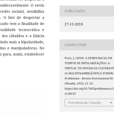
nsideravelmente. O envio
edes sociais), sensibiliza
PUBLICADO
. O fato de despertar a
icado tem a finalidade de
27-11-2019
ualidade tecnocrática e
 dos cidadãos e a falácia
ainda mais a bipolaridade,
COMO CITAR
das e manipuladoras. No
o para, assim, estabelecer
Pizzi, J. (2019). A DEMOCRACIA EM
TEMPOS DE BIPOLARIZAÇÕES:: A
VIRTUAL TECNOCRACIA CLICKBAIT
(A MALDITAAMBIÇÃOPELO PODER)
Problemata - Revista Internacional De
Filosofia
,
10
(3), 21–33.
https://doi.org/10.7443/problemata.v1
i3.49133
Fomatos de Citação