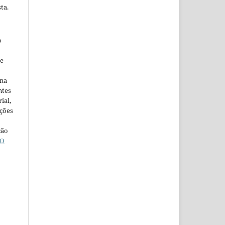
ta.
o
ne
ina
ntes
ial,
ações
ção
O