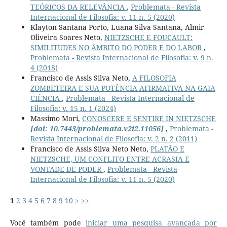
TEÓRICOS DA RELEVÂNCIA
,
Problemata - Revista
Internacional de Filosofia: v. 11 n. 5 (2020)
Klayton Santana Porto, Luana Silva Santana, Almir
Oliveira Soares Neto,
NIETZSCHE E FOUCAULT:
SIMILITUDES NO ÂMBITO DO PODER E DO LABOR
,
Problemata - Revista Internacional de Filosofia: v. 9 n.
4 (2018)
Francisco de Assis Silva Neto,
A FILOSOFIA
ZOMBETEIRA E SUA POTÊNCIA AFIRMATIVA NA GAIA
CIÊNCIA
,
Problemata - Revista Internacional de
Filosofia: v. 15 n. 1 (2024)
Massimo Mori,
CONOSCERE E SENTIRE IN NIETZSCHE
[doi: 10.7443/problemata.v2i2.11056]
,
Problemata -
Revista Internacional de Filosofia: v. 2 n. 2 (2011)
Francisco de Assis Silva Neto Neto,
PLATÃO E
NIETZSCHE, UM CONFLITO ENTRE ACRASIA E
VONTADE DE PODER
,
Problemata - Revista
Internacional de Filosofia: v. 11 n. 5 (2020)
1
2
3
4
5
6
7
8
9
10
>
>>
Você também pode
iniciar uma pesquisa avançada por