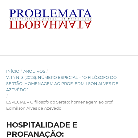
INÍCIO
/
ARQUIVOS
/
V. 14 N. 3 (2023): NÚMERO ESPECIAL – "O FILÓSOFO DO
SERTÃO: HOMENAGEM AO PROF. EDMILSON ALVES DE
AZEVÊDO"
/
ESPECIAL – O filósofo do Sertão: homenagem ao prof.
Edmilson Alves de Azevêdo
HOSPITALIDADE E
PROFANAÇÃO: