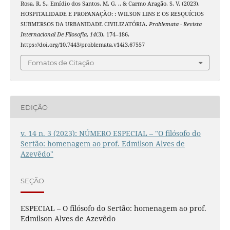
Rosa, R. S., Emídio dos Santos, M. G. ., & Carmo Aragão, S. V. (2023).
HOSPITALIDADE E PROFANAÇÃO: : WILSON LINS E OS RESQUÍCIOS
SUBMERSOS DA URBANIDADE CIVILIZATÓRIA.
Problemata - Revista
Internacional De Filosofia
,
14
(3), 174–186.
https://doi.org/10.7443/problemata.v14i3.67557
Fomatos de Citação
EDIÇÃO
v. 14 n. 3 (2023): NÚMERO ESPECIAL – "O filósofo do
Sertão: homenagem ao prof. Edmilson Alves de
Azevêdo"
SEÇÃO
ESPECIAL – O filósofo do Sertão: homenagem ao prof.
Edmilson Alves de Azevêdo