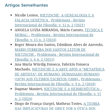
Artigos Semelhantes
Nicolle Lemos,
NIETZSCHE, A GENEALOGIA E A
FALÁCIA GENÉTICA
,
Problemata - Revista
Internacional de Filosofia: v. 12 n. 2 (2021)
ANGELA LUZIA MIRANDA, Mário Canuto,
TÉCNICA E
MORAL:
,
Problemata - Revista Internacional de
Filosofia: v. 15 n. 3 (2024)
Roger Moura dos Santos, Edmilson Alves de Azevedo,
MÁRIO FERREIRA DOS SANTOS LEITOR DE
NIETZSCHE
,
Problemata - Revista Internacional de
Filosofia: v. 6 n. 2 (2015)
Ana Maria Würdig Fonseca, Fabrício Fonseca
Machado,
NIETZSCHE E A ARTE APÓS A “METAFÍSICA
DE ARTISTA”: DE HUMANO, DEMASIADO HUMANO
(1878) AOS ÚLTIMOS ESCRITOS (1888)
,
Problemata -
Revista Internacional de Filosofia: v. 9 n. 2 (2018)
Dagmar Manieri,
NIETZSCHE E A HERMENÊUTICA:
,
Problemata - Revista Internacional de Filosofia: v. 15
n. 2 (2024)
Diogo de França Gurgel, Matheus Tostes,
A TEORIA
DAS IMPLICATURAS DE GRICE SOB A ÓTICA DOS