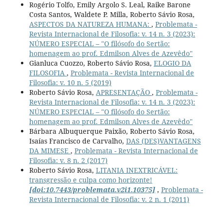
Rogério Tolfo, Emily Argolo S. Leal, Raike Barone
Costa Santos, Waldete P. Milla, Roberto Sávio Rosa,
ASPECTOS DA NATUREZA HUMANA:
,
Problemata -
Revista Internacional de Filosofia: v. 14 n. 3 (2023):
NÚMERO ESPECIAL – "O filósofo do Sertão:
homenagem ao prof. Edmilson Alves de Azevêdo"
Gianluca Cuozzo, Roberto Sávio Rosa,
ELOGIO DA
FILOSOFIA
,
Problemata - Revista Internacional de
Filosofia: v. 10 n. 5 (2019)
Roberto Sávio Rosa,
APRESENTAÇÃO
,
Problemata -
Revista Internacional de Filosofia: v. 14 n. 3 (2023):
NÚMERO ESPECIAL – "O filósofo do Sertão:
homenagem ao prof. Edmilson Alves de Azevêdo"
Bárbara Albuquerque Paixão, Roberto Sávio Rosa,
Isaías Francisco de Carvalho,
DAS (DES)VANTAGENS
DA MIMESE
,
Problemata - Revista Internacional de
Filosofia: v. 8 n. 2 (2017)
Roberto Sávio Rosa,
LITANIA INEXTRICÁVEL:
transgressão e culpa como horizonte!
[doi:10.7443/problemata.v2i1.10375]
,
Problemata -
Revista Internacional de Filosofia: v. 2 n. 1 (2011)