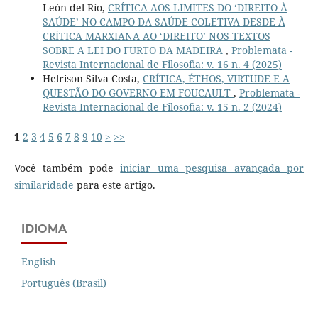
León del Río,
CRÍTICA AOS LIMITES DO ‘DIREITO À
SAÚDE’ NO CAMPO DA SAÚDE COLETIVA DESDE À
CRÍTICA MARXIANA AO ‘DIREITO’ NOS TEXTOS
SOBRE A LEI DO FURTO DA MADEIRA
,
Problemata -
Revista Internacional de Filosofia: v. 16 n. 4 (2025)
Helrison Silva Costa,
CRÍTICA, ÉTHOS, VIRTUDE E A
QUESTÃO DO GOVERNO EM FOUCAULT
,
Problemata -
Revista Internacional de Filosofia: v. 15 n. 2 (2024)
1
2
3
4
5
6
7
8
9
10
>
>>
Você também pode
iniciar uma pesquisa avançada por
similaridade
para este artigo.
IDIOMA
English
Português (Brasil)