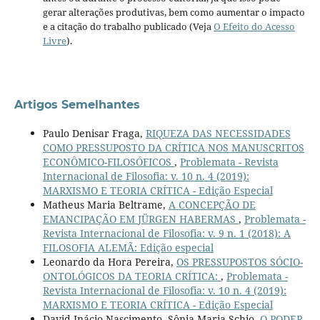
gerar alterações produtivas, bem como aumentar o impacto
e a citação do trabalho publicado (Veja
O Efeito do Acesso
Livre
).
Artigos Semelhantes
Paulo Denisar Fraga,
RIQUEZA DAS NECESSIDADES
COMO PRESSUPOSTO DA CRÍTICA NOS MANUSCRITOS
ECONÔMICO-FILOSÓFICOS
,
Problemata - Revista
Internacional de Filosofia: v. 10 n. 4 (2019):
MARXISMO E TEORIA CRÍTICA - Edição Especial
Matheus Maria Beltrame,
A CONCEPÇÃO DE
EMANCIPAÇÃO EM JÜRGEN HABERMAS
,
Problemata -
Revista Internacional de Filosofia: v. 9 n. 1 (2018): A
FILOSOFIA ALEMÃ: Edição especial
Leonardo da Hora Pereira,
OS PRESSUPOSTOS SÓCIO-
ONTOLÓGICOS DA TEORIA CRÍTICA:
,
Problemata -
Revista Internacional de Filosofia: v. 10 n. 4 (2019):
MARXISMO E TEORIA CRÍTICA - Edição Especial
David Inácio Nascimento, Sônia Maria Schio,
O PODER