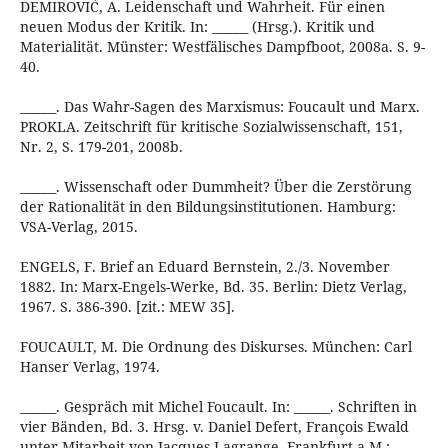
DEMIROVIĆ, A. Leidenschaft und Wahrheit. Für einen
neuen Modus der Kritik. In: ______ (Hrsg.). Kritik und
Materialität. Münster: Westfälisches Dampfboot, 2008a. S. 9-
40.
______. Das Wahr-Sagen des Marxismus: Foucault und Marx.
PROKLA. Zeitschrift für kritische Sozialwissenschaft, 151,
Nr. 2, S. 179-201, 2008b.
______. Wissenschaft oder Dummheit? Über die Zerstörung
der Rationalität in den Bildungsinstitutionen. Hamburg:
VSA-Verlag, 2015.
ENGELS, F. Brief an Eduard Bernstein, 2./3. November
1882. In: Marx-Engels-Werke, Bd. 35. Berlin: Dietz Verlag,
1967. S. 386-390. [zit.: MEW 35].
FOUCAULT, M. Die Ordnung des Diskurses. München: Carl
Hanser Verlag, 1974.
______. Gespräch mit Michel Foucault. In: ______. Schriften in
vier Bänden, Bd. 3. Hrsg. v. Daniel Defert, François Ewald
unter Mitarbeit von Jacques Lagrange. Frankfurt a.M.: